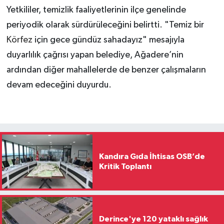
Yetkililer, temizlik faaliyetlerinin ilçe genelinde
periyodik olarak sürdürüleceğini belirtti. "Temiz bir
Körfez
için gece gündüz sahadayız" mesajıyla
duyarlılık çağrısı yapan belediye, Ağadere’nin
ardından diğer mahallelerde de benzer çalışmaların
devam edeceğini duyurdu.
Kandıra Gıda İhtisas OSB’de
Kritik Toplantı
Derince'ye 120 yataklı sağlık