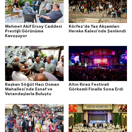
Mehmet Akif Ersoy Caddesi
Körfez’de Yaz Akşamları
Prestijli Görünüme
Hereke Kalesi’nde Şenlendi
Kavuşuyor
Başkan Söğüt Hacı Osman
Altın Kiraz Festivali
Mahallesi’nde Esnaf ve
Görkemli Finalle Sona Erdi
Vatandaşlarla Buluştu