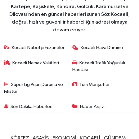
Kartepe, Başiskele, Kandıra, Gölcük, Karamürsel ve
Dilovası’ndan en güncel haberleri sunan Söz Kocaeli,
doğru, hızlı ve güvenilir haberciliğin adresi olmaya
devam ediyor.
Kocaeli Nöbetçi Eczaneler
Kocaeli Hava Durumu
Kocaeli Namaz Vakitleri
Kocaeli Trafik Yoğunluk
Haritası
Süper Lig Puan Durumu ve
Tüm Manşetler
Fikstür
Son Dakika Haberleri
Haber Arşivi
KÖRFEZ
ASAYİŞ
EKONOMİ
KOCAELİ
GÜNDEM