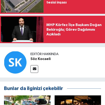
tesisi inşası
MHP Körfez İlçe Başkanı Doğan
Bekiroğlu; Görev Dağılımını
Açıkladı
EDITÖR HAKKINDA
Söz Kocaeli
Bunlar da ilginizi çekebilir