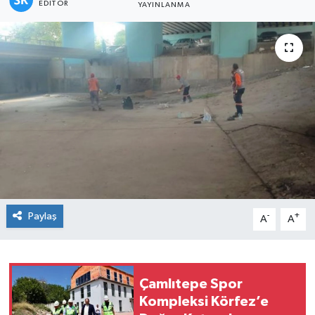
EDITÖR
YAYINLANMA
Paylaş
-
+
A
A
Çamlıtepe Spor
Kompleksi Körfez’e