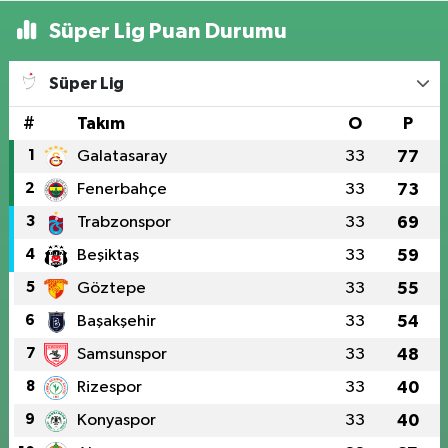
Süper Lig Puan Durumu
Süper Lig
#
Takım
O
P
1
Galatasaray
33
77
2
Fenerbahçe
33
73
3
Trabzonspor
33
69
4
Beşiktaş
33
59
5
Göztepe
33
55
6
Başakşehir
33
54
7
Samsunspor
33
48
8
Rizespor
33
40
9
Konyaspor
33
40