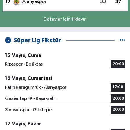
10
Alanyaspor
33
37
Detaylar için tıklayın
Süper Lig Fikstür
15 Mayıs, Cuma
Rizespor - Beşiktaş
20:00
16 Mayıs, Cumartesi
Fatih Karagümrük - Alanyaspor
17:00
Gaziantep FK - Başakşehir
20:00
Samsunspor - Göztepe
20:00
17 Mayıs, Pazar