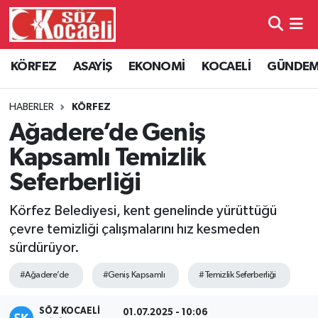
Kocaeli Nöbetçi Eczaneler
KÖRFEZ
ASAYİŞ
EKONOMİ
KOCAELİ
GÜNDE
Kocaeli Hava Durumu
HABERLER
KÖRFEZ
Kocaeli Namaz Vakitleri
Ağadere’de Geniş
Kapsamlı Temizlik
Kocaeli Trafik Yoğunluk Haritası
Seferberliği
Süper Lig Puan Durumu ve Fikstür
Körfez Belediyesi, kent genelinde yürüttüğü
çevre temizliği çalışmalarını hız kesmeden
Tüm Manşetler
sürdürüyor.
Son Dakika Haberleri
#Ağadere’de
#Geniş Kapsamlı
#Temizlik Seferberliği
Haber Arşivi
SÖZ KOCAELI
01.07.2025 - 10:06