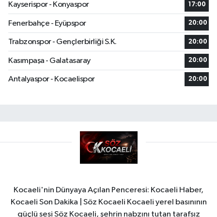
Kayserispor - Konyaspor
17:00
Fenerbahçe - Eyüpspor
20:00
Trabzonspor - Gençlerbirliği S.K.
20:00
Kasımpaşa - Galatasaray
20:00
Antalyaspor - Kocaelispor
20:00
Kocaeli'nin Dünyaya Açılan Penceresi: Kocaeli Haber,
Kocaeli Son Dakika | Söz Kocaeli Kocaeli yerel basınının
güçlü sesi Söz Kocaeli, şehrin nabzını tutan tarafsız