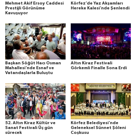
Mehmet Akif Ersoy Caddesi
Körfez’de Yaz Akşamları
Prestijli Görünüme
Hereke Kalesi’nde Şenlendi
Kavuşuyor
Başkan Söğüt Hacı Osman
Altın Kiraz Festivali
Mahallesi’nde Esnaf ve
Görkemli Finalle Sona Erdi
Vatandaşlarla Buluştu
52. Altın Kiraz Kültür ve
Körfez Belediyesi’nde
Sanat Festivali Üç gün
Geleneksel Sünnet Şöleni
sürecek
Coşkusu