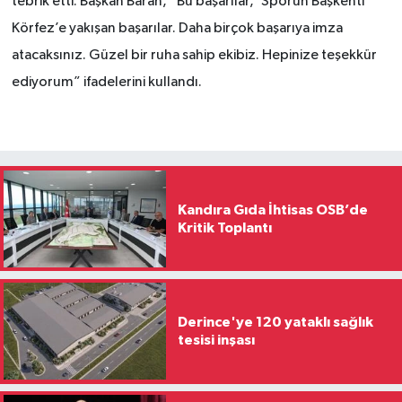
tebrik etti. Başkan Baran, “Bu başarılar, ‘Sporun Başkenti
Körfez’e yakışan başarılar. Daha birçok başarıya imza
atacaksınız. Güzel bir ruha sahip ekibiz. Hepinize teşekkür
ediyorum” ifadelerini kullandı.
Kandıra Gıda İhtisas OSB’de
Kritik Toplantı
Derince'ye 120 yataklı sağlık
tesisi inşası