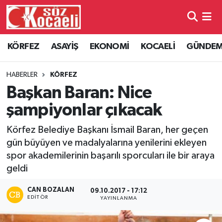
Kocaeli Nöbetçi Eczaneler
KÖRFEZ
ASAYİŞ
EKONOMİ
KOCAELİ
GÜNDE
Kocaeli Hava Durumu
HABERLER
KÖRFEZ
Kocaeli Namaz Vakitleri
Başkan Baran: Nice
şampiyonlar çıkacak
Kocaeli Trafik Yoğunluk Haritası
Körfez Belediye Başkanı İsmail Baran, her geçen
Süper Lig Puan Durumu ve Fikstür
gün büyüyen ve madalyalarına yenilerini ekleyen
spor akademilerinin başarılı sporcuları ile bir araya
Tüm Manşetler
geldi
Son Dakika Haberleri
CAN BOZALAN
09.10.2017 - 17:12
EDITÖR
YAYINLANMA
Haber Arşivi