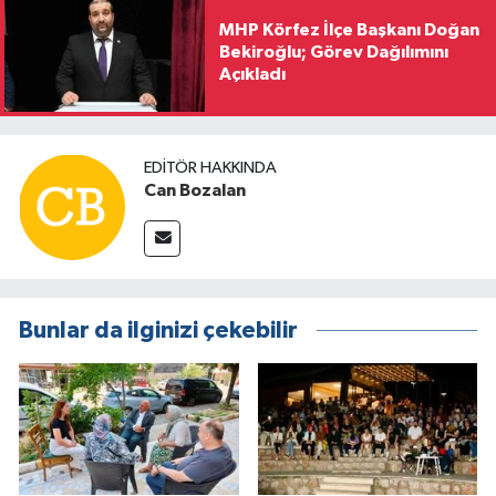
MHP Körfez İlçe Başkanı Doğan
Bekiroğlu; Görev Dağılımını
Açıkladı
EDITÖR HAKKINDA
Can Bozalan
Bunlar da ilginizi çekebilir