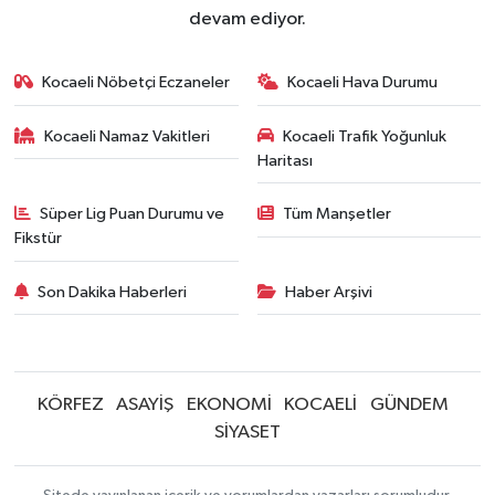
devam ediyor.
Kocaeli Nöbetçi Eczaneler
Kocaeli Hava Durumu
Kocaeli Namaz Vakitleri
Kocaeli Trafik Yoğunluk
Haritası
Süper Lig Puan Durumu ve
Tüm Manşetler
Fikstür
Son Dakika Haberleri
Haber Arşivi
KÖRFEZ
ASAYİŞ
EKONOMİ
KOCAELİ
GÜNDEM
SİYASET