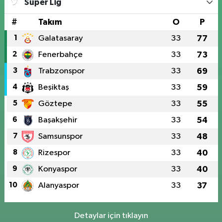
Süper Lig
#
Takım
O
P
1
Galatasaray
33
77
2
Fenerbahçe
33
73
3
Trabzonspor
33
69
4
Beşiktaş
33
59
5
Göztepe
33
55
6
Başakşehir
33
54
7
Samsunspor
33
48
8
Rizespor
33
40
9
Konyaspor
33
40
10
Alanyaspor
33
37
Detaylar için tıklayın