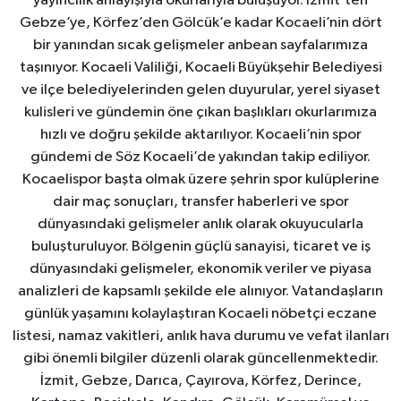
yayıncılık anlayışıyla okurlarıyla buluşuyor. İzmit’ten
Gebze’ye, Körfez’den Gölcük’e kadar Kocaeli’nin dört
bir yanından sıcak gelişmeler anbean sayfalarımıza
taşınıyor. Kocaeli Valiliği, Kocaeli Büyükşehir Belediyesi
ve ilçe belediyelerinden gelen duyurular, yerel siyaset
kulisleri ve gündemin öne çıkan başlıkları okurlarımıza
hızlı ve doğru şekilde aktarılıyor. Kocaeli’nin spor
gündemi de Söz Kocaeli’de yakından takip ediliyor.
Kocaelispor başta olmak üzere şehrin spor kulüplerine
dair maç sonuçları, transfer haberleri ve spor
dünyasındaki gelişmeler anlık olarak okuyucularla
buluşturuluyor. Bölgenin güçlü sanayisi, ticaret ve iş
dünyasındaki gelişmeler, ekonomik veriler ve piyasa
analizleri de kapsamlı şekilde ele alınıyor. Vatandaşların
günlük yaşamını kolaylaştıran Kocaeli nöbetçi eczane
listesi, namaz vakitleri, anlık hava durumu ve vefat ilanları
gibi önemli bilgiler düzenli olarak güncellenmektedir.
İzmit, Gebze, Darıca, Çayırova, Körfez, Derince,