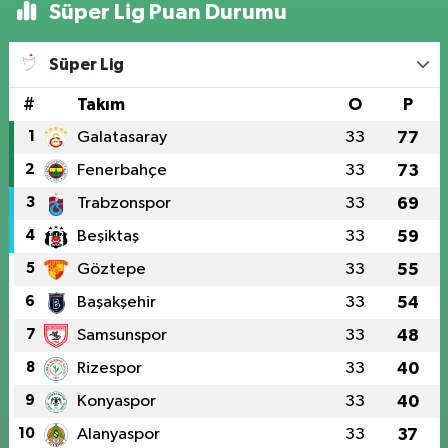
Süper Lig Puan Durumu
Süper Lig
#
Takım
O
P
1
Galatasaray
33
77
2
Fenerbahçe
33
73
3
Trabzonspor
33
69
4
Beşiktaş
33
59
5
Göztepe
33
55
6
Başakşehir
33
54
7
Samsunspor
33
48
8
Rizespor
33
40
9
Konyaspor
33
40
10
Alanyaspor
33
37