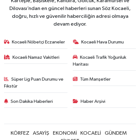
Kartepe, Başiskele, Kandıra, Gölcük, Karamürsel ve
Dilovası’ndan en güncel haberleri sunan Söz Kocaeli,
doğru, hızlı ve güvenilir haberciliğin adresi olmaya
devam ediyor.
Kocaeli Nöbetçi Eczaneler
Kocaeli Hava Durumu
Kocaeli Namaz Vakitleri
Kocaeli Trafik Yoğunluk
Haritası
Süper Lig Puan Durumu ve
Tüm Manşetler
Fikstür
Son Dakika Haberleri
Haber Arşivi
KÖRFEZ
ASAYİŞ
EKONOMİ
KOCAELİ
GÜNDEM