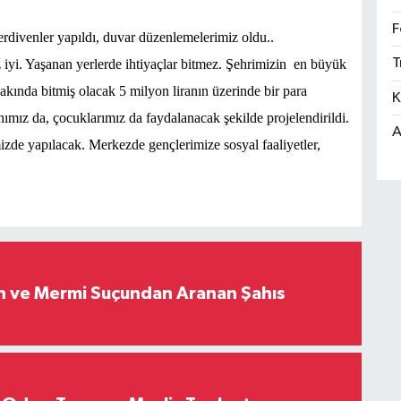
F
rdivenler yapıldı, duvar düzenlemelerimiz oldu..
T
iyi. Yaşanan yerlerde ihtiyaçlar bitmez. Şehrimizin
en büyük
akında bitmiş olacak 5 milyon liranın üzerinde bir para
K
ımız da, çocuklarımız da faydalanacak şekilde projelendirildi.
A
zde yapılacak. Merkezde gençlerimize sosyal faaliyetler,
ah ve Mermi Suçundan Aranan Şahıs