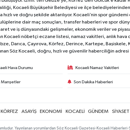
ıyla buluşuyor. İzmit’ten Gebze’ye, Körfez’den Gölcük’e kadar 
liliği, Kocaeli Büyükşehir Belediyesi ve ilçe belediyelerinden 
 hızlı ve doğru şekilde aktarılıyor. Kocaeli’nin spor gündemi
lüplerine dair maç sonuçları, transfer haberleri ve spor düny
caret ve iş dünyasındaki gelişmeler, ekonomik veriler ve piyasa 
 Kocaeli nöbetçi eczane listesi, namaz vakitleri, anlık hava d
bze, Darıca, Çayırova, Körfez, Derince, Kartepe, Başiskele, 
unan Söz Kocaeli, doğru, hızlı ve güvenilir haberciliğin adres
aeli Hava Durumu
Kocaeli Namaz Vakitleri
 Manşetler
Son Dakika Haberleri
KÖRFEZ
ASAYİŞ
EKONOMİ
KOCAELİ
GÜNDEM
SİYASET
orumludur. Yayınlanan yorumlardan Söz Kocaeli Gazetesi-Kocaeli Haberleri