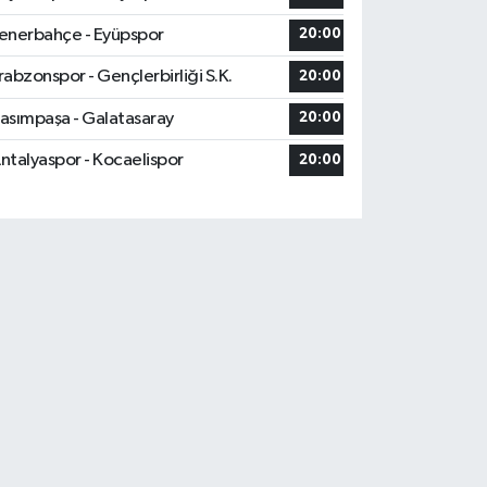
enerbahçe - Eyüpspor
20:00
rabzonspor - Gençlerbirliği S.K.
20:00
asımpaşa - Galatasaray
20:00
ntalyaspor - Kocaelispor
20:00