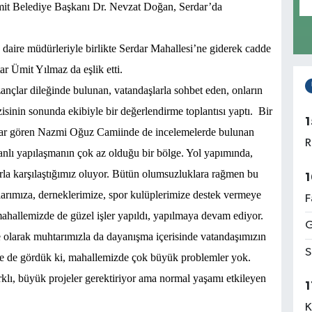
zmit Belediye Başkanı Dr. Nevzat Doğan, Serdar’da
aire müdürleriyle birlikte Serdar Mahallesi’ne giderek cadde
r Ümit Yılmaz da eşlik etti.
azançlar dileğinde bulunan, vatandaşlarla sohbet eden, onların
isinin sonunda ekibiyle bir değerlendirme toplantısı yaptı.
Bir
1
asar gören Nazmi Oğuz Camiinde de incelemelerde bulunan
R
nlı yapılaşmanın çok az olduğu bir bölge. Yol yapımında,
arla karşılaştığımız oluyor. Bütün olumsuzluklara rağmen bu
1
larımıza, derneklerimize, spor kulüplerimize destek vermeye
F
mahallemizde de güzel işler yapıldı, yapılmaya devam ediyor.
G
ye olarak muhtarımızla da dayanışma içerisinde vatandaşımızın
S
 de gördük ki, mahallemizde çok büyük problemler yok.
klı, büyük projeler gerektiriyor ama normal yaşamı etkileyen
1
K