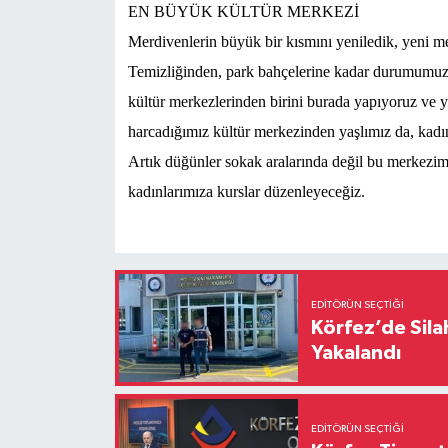
EN BÜYÜK KÜLTÜR MERKEZİ
Merdivenlerin büyük bir kısmını yeniledik, yeni me
Temizliğinden, park bahçelerine kadar durumumuz 
kültür merkezlerinden birini burada yapıyoruz ve y
harcadığımız kültür merkezinden yaşlımız da, kadın
Artık düğünler sokak aralarında değil bu merkezimi
kadınlarımıza kurslar düzenleyeceğiz.
EDITÖRÜN SEÇTIĞI
Körfez’de Sil
Yakalandı
EDITÖRÜN SEÇTIĞI