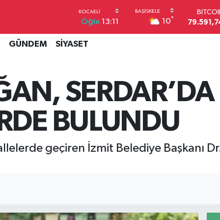
BITCO
79.591,7
°
10
Öğle
13:11
DOLA
45,4362
İ
GÜNDEM
SİYASET
EUR
53,3869
STERL
61,6038
ĞAN, SERDAR’DA
G.ALT
6862,09
BİST1
RDE BULUNDU
14.598
llelerde geçiren İzmit Belediye Başkanı D