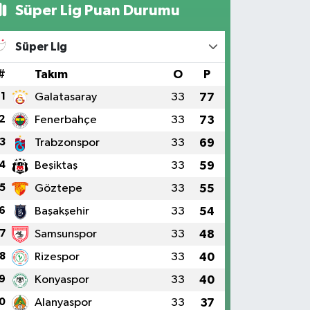
Süper Lig Puan Durumu
Süper Lig
#
Takım
O
P
1
Galatasaray
33
77
2
Fenerbahçe
33
73
3
Trabzonspor
33
69
4
Beşiktaş
33
59
5
Göztepe
33
55
6
Başakşehir
33
54
7
Samsunspor
33
48
8
Rizespor
33
40
9
Konyaspor
33
40
0
Alanyaspor
33
37