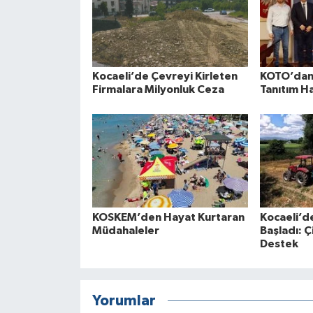
Kocaeli’de Çevreyi Kirleten
KOTO’dan 
Firmalara Milyonluk Ceza
Tanıtım H
KOSKEM’den Hayat Kurtaran
Kocaeli’d
Müdahaleler
Başladı: Ç
Destek
Yorumlar