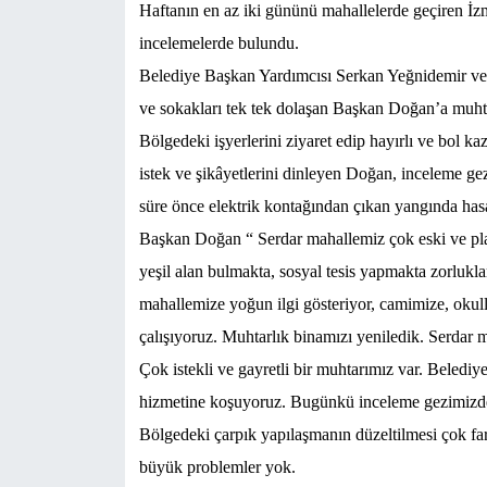
Haftanın en az iki gününü mahallelerde geçiren İ
incelemelerde bulundu.
Belediye Başkan Yardımcısı Serkan Yeğnidemir ve d
ve sokakları tek tek dolaşan Başkan Doğan’a muhta
Bölgedeki işyerlerini ziyaret edip hayırlı ve bol k
istek ve şikâyetlerini dinleyen Doğan, inceleme gez
süre önce elektrik kontağından çıkan yangında h
Başkan Doğan “ Serdar mahallemiz çok eski ve pla
yeşil alan bulmakta, sosyal tesis yapmakta zorlukl
mahallemize yoğun ilgi gösteriyor, camimize, okul
çalışıyoruz. Muhtarlık binamızı yeniledik. Serdar 
Çok istekli ve gayretli bir muhtarımız var. Beledi
hizmetine koşuyoruz. Bugünkü inceleme gezimizde
Bölgedeki çarpık yapılaşmanın düzeltilmesi çok far
büyük problemler yok.