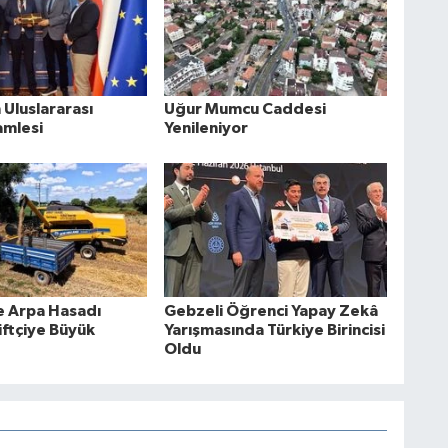
Uluslararası
Uğur Mumcu Caddesi
amlesi
Yenileniyor
e Arpa Hasadı
Gebzeli Öğrenci Yapay Zekâ
iftçiye Büyük
Yarışmasında Türkiye Birincisi
Oldu