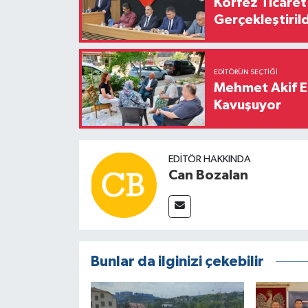
Körfez Ticaret
Gerçekleştirild
EDITÖRÜN SEÇTIĞI
Mehmet Akif E
Kavuşuyor
EDITÖR HAKKINDA
Can Bozalan
Bunlar da ilginizi çekebilir