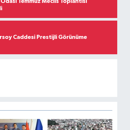
 Odası Temmuz Meclis Toplantısı
i
rsoy Caddesi Prestijli Görünüme