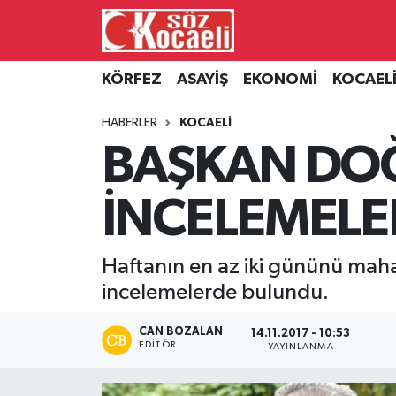
Kocaeli Nöbetçi Eczaneler
KÖRFEZ
ASAYİŞ
EKONOMİ
KOCAEL
Kocaeli Hava Durumu
HABERLER
KOCAELİ
BAŞKAN DO
Kocaeli Namaz Vakitleri
İNCELEMELE
Kocaeli Trafik Yoğunluk Haritası
Süper Lig Puan Durumu ve Fikstür
Haftanın en az iki gününü maha
incelemelerde bulundu.
Tüm Manşetler
CAN BOZALAN
14.11.2017 - 10:53
Son Dakika Haberleri
EDITÖR
YAYINLANMA
Haber Arşivi