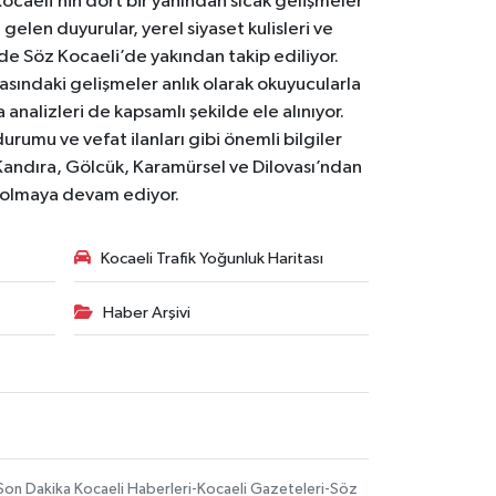
Kocaeli’nin dört bir yanından sıcak gelişmeler
gelen duyurular, yerel siyaset kulisleri ve
 de Söz Kocaeli’de yakından takip ediliyor.
asındaki gelişmeler anlık olarak okuyucularla
analizleri de kapsamlı şekilde ele alınıyor.
urumu ve vefat ilanları gibi önemli bilgiler
Kandıra, Gölcük, Karamürsel ve Dilovası’ndan
i olmaya devam ediyor.
Kocaeli Trafik Yoğunluk Haritası
Haber Arşivi
-Son Dakika Kocaeli Haberleri-Kocaeli Gazeteleri-Söz