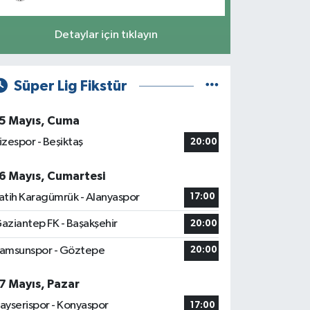
Detaylar için tıklayın
Süper Lig Fikstür
5 Mayıs, Cuma
izespor - Beşiktaş
20:00
6 Mayıs, Cumartesi
atih Karagümrük - Alanyaspor
17:00
aziantep FK - Başakşehir
20:00
amsunspor - Göztepe
20:00
7 Mayıs, Pazar
ayserispor - Konyaspor
17:00