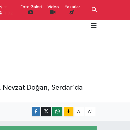
IN
Foto Galeri
Video
Yazarlar
4
-1.82
R
0
0.02
O
0
0.19
İN
0
0.18
IN
000
0.19
00
,00
0
r. Nevzat Doğan, Serdar’da
-
+
A
A