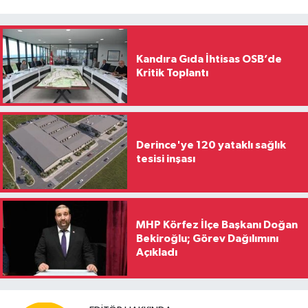
Kandıra Gıda İhtisas OSB’de
Kritik Toplantı
Derince'ye 120 yataklı sağlık
tesisi inşası
MHP Körfez İlçe Başkanı Doğan
Bekiroğlu; Görev Dağılımını
Açıkladı