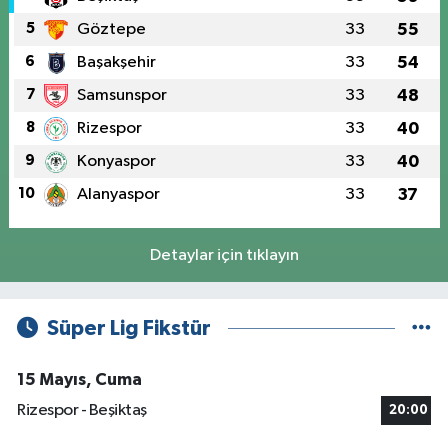
5
Göztepe
33
55
6
Başakşehir
33
54
7
Samsunspor
33
48
8
Rizespor
33
40
9
Konyaspor
33
40
10
Alanyaspor
33
37
Detaylar için tıklayın
Süper Lig Fikstür
15 Mayıs, Cuma
Rizespor - Beşiktaş
20:00