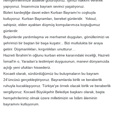
hemşehrilerimize adaletle götürüyoruz. İşimizi hakkını vererek
yapıyoruz. İnsanımıza bayram sevinci yaşatıyoruz.
Bizleri kardeşliğe davet eden Kurban Bayramı'nı coşkuyla
kutluyoruz. Kurban Bayramları, bereket günleridir. Yoksul,
sahipsiz, elden ayaktan düşmüş komşularımıza koştuğumuz
günlerdir.
Bugünlerde yardımlaşma ve merhamet duyguları, gönüllerimizi ve
şehrimizi bir baştan bir başa kuşatır... Bizi mutlulukta bir araya
getirir. Düşmanlıkları, kırgınlıkları unutturur…
Hazreti İbrahim'in oğlunu kurban etme kararındaki inceliği, Hazreti
İsmail'in o, Yaradan'a teslimiyet duygusunun, manevi dünyamızda
açtığı yeni ufukları hissederiz.
Kocaeli olarak, sürdürdüğümüz bu buluşmaların bu bayram
24'üncüsü gerçekleştiriyoruz. Bayramlarda birlik ve beraberlik
ruhuyla kucaklaşıyoruz. Türkiye'ye örnek olacak birlik ve beraberlik
sergiliyoruz. Kocaeli Büyükşehir Belediye başkanı olarak, başta
hemşehrilerimiz olmak üzere milletimizin ve İslâm âleminin
bayramını kutluyorum.​