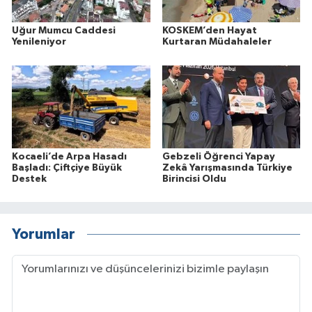
Uğur Mumcu Caddesi
KOSKEM’den Hayat
Yenileniyor
Kurtaran Müdahaleler
Kocaeli’de Arpa Hasadı
Gebzeli Öğrenci Yapay
Başladı: Çiftçiye Büyük
Zekâ Yarışmasında Türkiye
Destek
Birincisi Oldu
Yorumlar