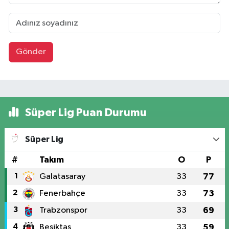
Gönder
Süper Lig Puan Durumu
Süper Lig
#
Takım
O
P
1
Galatasaray
33
77
2
Fenerbahçe
33
73
3
Trabzonspor
33
69
4
Beşiktaş
33
59