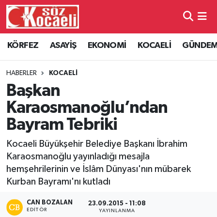
Kocaeli Nöbetçi Eczaneler
KÖRFEZ
ASAYİŞ
EKONOMİ
KOCAELİ
GÜNDE
Kocaeli Hava Durumu
HABERLER
KOCAELİ
Kocaeli Namaz Vakitleri
Başkan
Karaosmanoğlu’ndan
Kocaeli Trafik Yoğunluk Haritası
Bayram Tebriki
Süper Lig Puan Durumu ve Fikstür
Kocaeli Büyükşehir Belediye Başkanı İbrahim
Karaosmanoğlu yayınladığı mesajla
Tüm Manşetler
hemşehrilerinin ve İslâm Dünyası'nın mübarek
Kurban Bayramı'nı kutladı
Son Dakika Haberleri
CAN BOZALAN
23.09.2015 - 11:08
Haber Arşivi
EDITÖR
YAYINLANMA