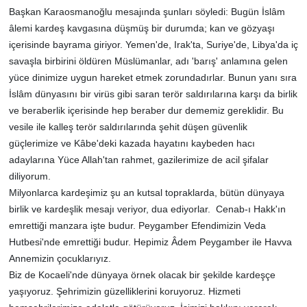
Başkan Karaosmanoğlu mesajında şunları söyledi: Bugün İslâm
âlemi kardeş kavgasına düşmüş bir durumda; kan ve gözyaşı
içerisinde bayrama giriyor. Yemen'de, Irak'ta, Suriye'de, Libya'da iç
savaşla birbirini öldüren Müslümanlar, adı 'barış' anlamına gelen
yüce dinimize uygun hareket etmek zorundadırlar. Bunun yanı sıra
İslâm dünyasını bir virüs gibi saran terör saldırılarına karşı da birlik
ve beraberlik içerisinde hep beraber dur dememiz gereklidir. Bu
vesile ile kalleş terör saldırılarında şehit düşen güvenlik
güçlerimize ve Kâbe'deki kazada hayatını kaybeden hacı
adaylarına Yüce Allah'tan rahmet, gazilerimize de acil şifalar
diliyorum.
Milyonlarca kardeşimiz şu an kutsal topraklarda, bütün dünyaya
birlik ve kardeşlik mesajı veriyor, dua ediyorlar. Cenab-ı Hakk'ın
emrettiği manzara işte budur. Peygamber Efendimizin Veda
Hutbesi'nde emrettiği budur. Hepimiz Âdem Peygamber ile Havva
Annemizin çocuklarıyız.
Biz de Kocaeli'nde dünyaya örnek olacak bir şekilde kardeşçe
yaşıyoruz. Şehrimizin güzelliklerini koruyoruz. Hizmeti