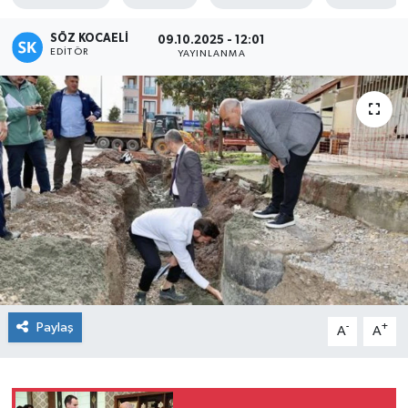
SÖZ KOCAELI
09.10.2025 - 12:01
EDITÖR
YAYINLANMA
Paylaş
-
+
A
A