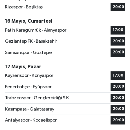
Rizespor - Beşiktaş
20:00
16 Mayıs, Cumartesi
Fatih Karagümrük - Alanyaspor
17:00
Gaziantep FK - Başakşehir
20:00
Samsunspor - Göztepe
20:00
17 Mayıs, Pazar
Kayserispor - Konyaspor
17:00
Fenerbahçe - Eyüpspor
20:00
Trabzonspor - Gençlerbirliği S.K.
20:00
Kasımpaşa - Galatasaray
20:00
Antalyaspor - Kocaelispor
20:00