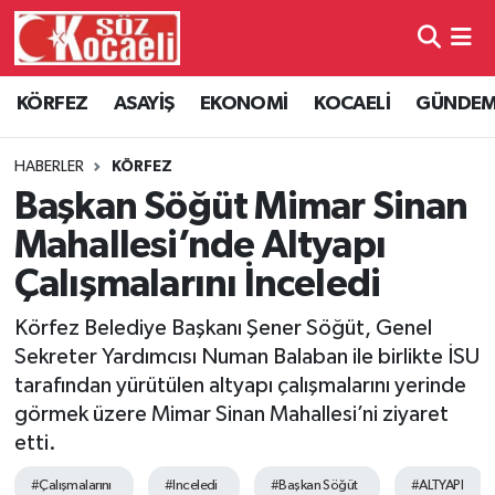
Kocaeli Nöbetçi Eczaneler
KÖRFEZ
ASAYİŞ
EKONOMİ
KOCAELİ
GÜNDE
Kocaeli Hava Durumu
HABERLER
KÖRFEZ
Kocaeli Namaz Vakitleri
Başkan Söğüt Mimar Sinan
Mahallesi’nde Altyapı
Kocaeli Trafik Yoğunluk Haritası
Çalışmalarını İnceledi
Süper Lig Puan Durumu ve Fikstür
Körfez Belediye Başkanı Şener Söğüt, Genel
Sekreter Yardımcısı Numan Balaban ile birlikte İSU
Tüm Manşetler
tarafından yürütülen altyapı çalışmalarını yerinde
görmek üzere Mimar Sinan Mahallesi’ni ziyaret
Son Dakika Haberleri
etti.
Haber Arşivi
#Çalışmalarını
#Inceledi
#Başkan Söğüt
#ALTYAPI