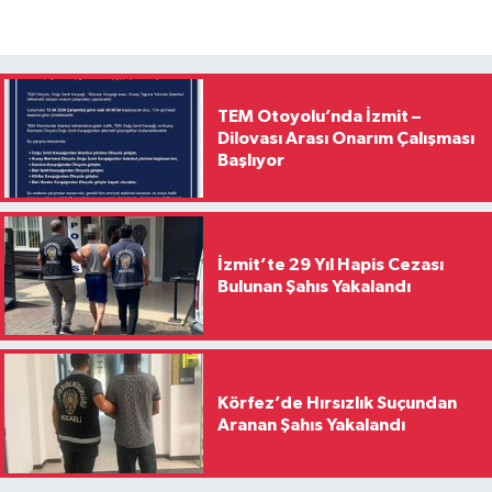
TEM Otoyolu’nda İzmit –
Dilovası Arası Onarım Çalışması
Başlıyor
İzmit’te 29 Yıl Hapis Cezası
Bulunan Şahıs Yakalandı
Körfez’de Hırsızlık Suçundan
Aranan Şahıs Yakalandı