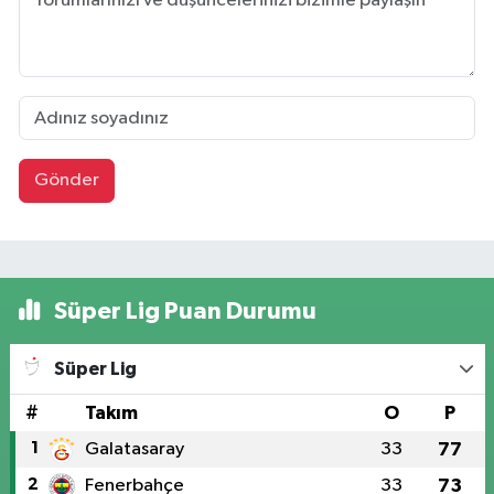
Gönder
Süper Lig Puan Durumu
Süper Lig
#
Takım
O
P
1
Galatasaray
33
77
2
Fenerbahçe
33
73