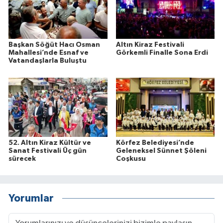
Başkan Söğüt Hacı Osman
Altın Kiraz Festivali
Mahallesi’nde Esnaf ve
Görkemli Finalle Sona Erdi
Vatandaşlarla Buluştu
52. Altın Kiraz Kültür ve
Körfez Belediyesi’nde
Sanat Festivali Üç gün
Geleneksel Sünnet Şöleni
sürecek
Coşkusu
Yorumlar