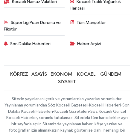
Kocaeli Namaz Vakitleri
Kocaeli Trafik Yoğunluk
Haritası
Süper Lig Puan Durumu ve
Tüm Manşetler
Fikstür
Son Dakika Haberleri
Haber Arşivi
KÖRFEZ
ASAYİŞ
EKONOMİ
KOCAELİ
GÜNDEM
SİYASET
Sitede yayınlanan içerik ve yorumlardan yazarları sorumludur.
Yayınlanan yorumlardan Söz Kocaeli Gazetesi-Kocaeli Haberleri-Son
Dakika Kocaeli Haberleri-Kocaeli Gazeteleri-Söz Kocaeli Güncel
Kocaeli Haberler, sorumlu tutulamaz. Sitedeki tüm harici linkler ayrı
bir sayfada açılır. Sitemizde yayınlanan haber, köşe yazıları ve
fotoğraflar izin alınmaksızın kaynak gösterilse dahi, herhangi bir