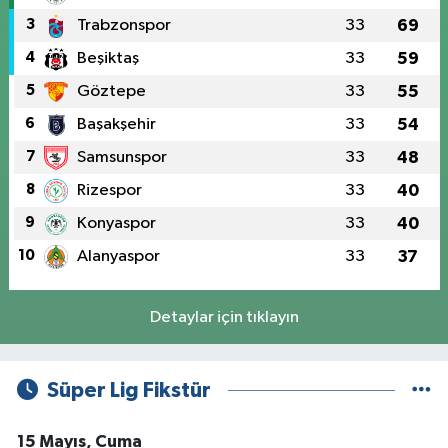
3
Trabzonspor
33
69
4
Beşiktaş
33
59
5
Göztepe
33
55
6
Başakşehir
33
54
7
Samsunspor
33
48
8
Rizespor
33
40
9
Konyaspor
33
40
10
Alanyaspor
33
37
Detaylar için tıklayın
Süper Lig Fikstür
15 Mayıs, Cuma