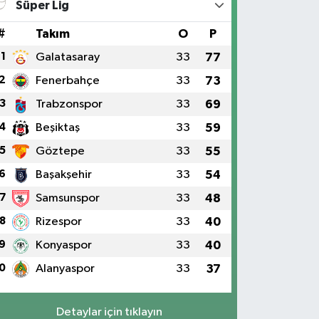
Süper Lig
#
Takım
O
P
1
Galatasaray
33
77
2
Fenerbahçe
33
73
3
Trabzonspor
33
69
4
Beşiktaş
33
59
5
Göztepe
33
55
6
Başakşehir
33
54
7
Samsunspor
33
48
8
Rizespor
33
40
9
Konyaspor
33
40
0
Alanyaspor
33
37
Detaylar için tıklayın