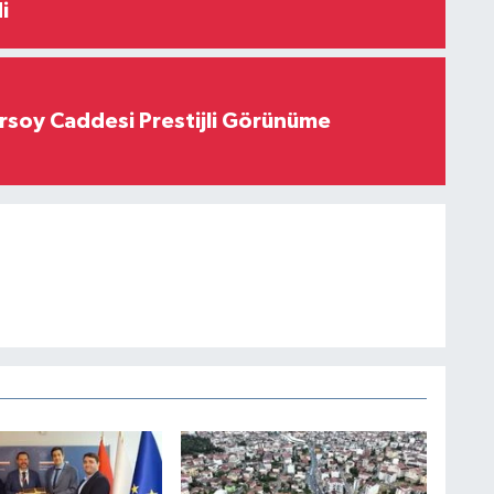
i
rsoy Caddesi Prestijli Görünüme