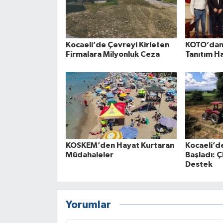
Kocaeli’de Çevreyi Kirleten
KOTO’dan 
Firmalara Milyonluk Ceza
Tanıtım H
KOSKEM’den Hayat Kurtaran
Kocaeli’d
Müdahaleler
Başladı: Ç
Destek
Yorumlar