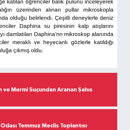
ğe katılan öğrenciler balık pulunu inceleyerek
lığın üzerinden alınan pullar mikroskopla
da olduğu belirlendi. Çeşitli deneylerle deniz
enciler Daphina su piresinin kalp atışlarını
açayı damlatılan Daphina’nn mikroskop alanında
iler meraklı ve heyecanlı gözlerle katıldığı
culuğa çıkmış oldu.
ah ve Mermi Suçundan Aranan Şahıs
 Odası Temmuz Meclis Toplantısı