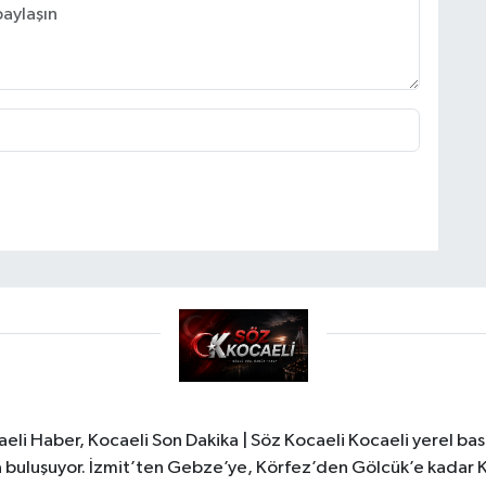
li Haber, Kocaeli Son Dakika | Söz Kocaeli Kocaeli yerel bası
ıyla buluşuyor. İzmit’ten Gebze’ye, Körfez’den Gölcük’e kadar 