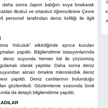
T
ler daha sonra Japon balığını suya bırakarak
katılan ilkokul ve ortaokul
öğrencilerine Çevre
K
personel tarafından deniz kirliliği ile ilgili
A
İ
ına Yolculuk” etkinliğinde ayrıca kurulan
şmaları yapıldı. Bilgilendirme istasyonlarında
, deniz suyunda Vernier kiti ile çözünmüş
gulamalı olarak yaptılar. Daha sonra deniz
z suyundan alınan örnekte mikroskobik deniz
mesi yapıldı. Deniz canlılarının bulunduğu
ları gözlemledi. Gözlemleme sırasında İzmit
ında da detaylı bilgilendirme yapıldı.
LADILAR