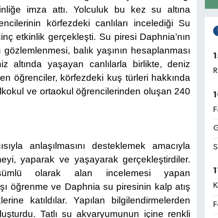
nliğe imza attı. Yolculuk bu kez su altına
encilerinin körfezdeki canlıları incelediği Su
ginç etkinlik gerçekleşti. S
u piresi Daphnia’nın
ın gözlemlenmesi, balık yaşının hesaplanması
1
iz altında yaşayan canlılarla birlikte, deniz
R
en öğrenciler, körfezdeki kuş türleri hakkında
 ilkokul ve ortaokul öğrencilerinden oluşan 240
1
F
G
çısıyla anlaşılmasını desteklemek amacıyla
S
meyi, yaparak ve yaşayarak gerçekleştirdiler.
1
şümlü olarak alan incelemesi yapan
şı öğrenme ve Daphnia su piresinin kalp atış
K
erine katıldılar.
Yapılan bilgilendirmelerden
F
uşturdu. Tatlı su akvaryumunun içine renkli