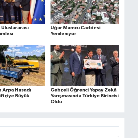
Uluslararası
Uğur Mumcu Caddesi
amlesi
Yenileniyor
e Arpa Hasadı
Gebzeli Öğrenci Yapay Zekâ
iftçiye Büyük
Yarışmasında Türkiye Birincisi
Oldu