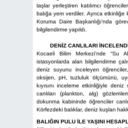
taşlar yerleştiren katılımcı öğrenci
balığa yem verdiler.
Ayrıca etkinliğe 
Koruma Daire Başkanlığı’nda görevli 
bilgilendirme yapıldı.
DENİZ CANLILARI İNCELEND
Kocaeli Bilim Merkezi’nde “Su Alt
istasyonlarda alan bilgilendirme çalı
deniz suyunu inceleyen öğrenciler
oksijen, pH, tuzluluk ölçümünü, uy
kıyısını inceleme etkinliğiyle deni
canlıları (plankton, alg) gözlemle
dokunma kabininde öğrenciler canlı
Körfezdeki balıklar, deniz kuşları hakk
BALIĞIN PULU İLE YAŞINI HESAP