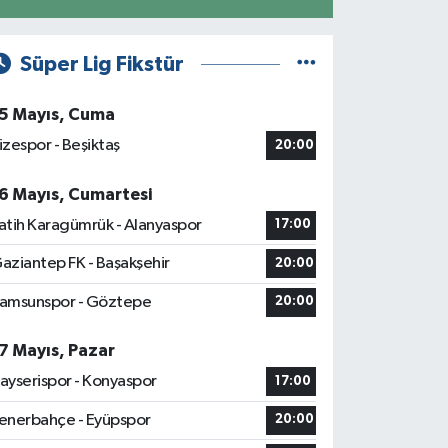
Süper Lig Fikstür
5 Mayıs, Cuma
izespor - Beşiktaş
20:00
6 Mayıs, Cumartesi
atih Karagümrük - Alanyaspor
17:00
aziantep FK - Başakşehir
20:00
amsunspor - Göztepe
20:00
7 Mayıs, Pazar
ayserispor - Konyaspor
17:00
enerbahçe - Eyüpspor
20:00