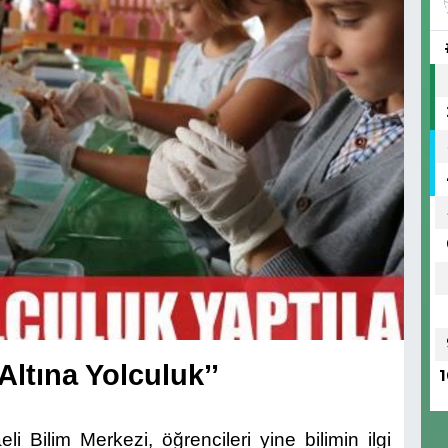
Altına Yolculuk’’
1
i Bilim Merkezi, öğrencileri yine bilimin ilgi