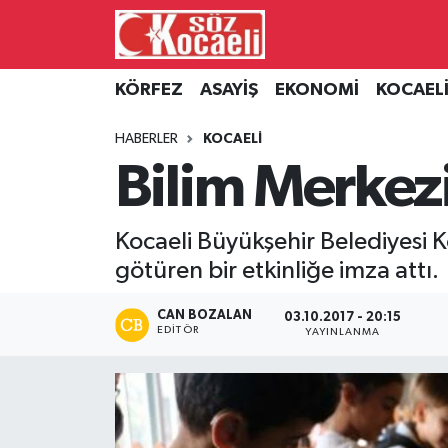
Kocaeli Nöbetçi Eczaneler
KÖRFEZ
ASAYİŞ
EKONOMİ
KOCAEL
Kocaeli Hava Durumu
HABERLER
KOCAELİ
Bilim Merkezi
Kocaeli Namaz Vakitleri
Kocaeli Trafik Yoğunluk Haritası
Kocaeli Büyükşehir Belediyesi Ko
götüren bir etkinliğe imza attı.
Süper Lig Puan Durumu ve Fikstür
CAN BOZALAN
03.10.2017 - 20:15
Tüm Manşetler
EDITÖR
YAYINLANMA
Son Dakika Haberleri
Haber Arşivi