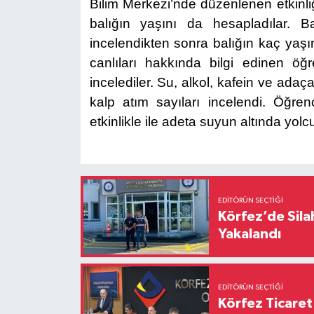
Bilim Merkezi’nde düzenlenen etkinli
balığın yaşını da hesapladılar
. Ba
incelendikten sonra balığın kaç yaşın
canlıları hakkında bilgi edinen öğr
incelediler. Su, alkol, kafein ve ad
kalp atım sayıları incelendi. Öğrenc
etkinlikle ile adeta suyun altında yol
EDITÖRÜN SEÇTIĞI
Körfez’de Sil
Yakalandı
EDITÖRÜN SEÇTIĞI
Körfez Ticaret