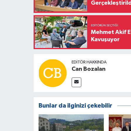
Gerçekleştirild
EDITÖRÜN SEÇTIĞI
Mehmet Akif E
Kavuşuyor
EDITÖR HAKKINDA
Can Bozalan
Bunlar da ilginizi çekebilir