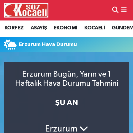
Kocaeli Nöbetçi Eczaneler
KÖRFEZ
ASAYİŞ
EKONOMİ
KOCAELİ
GÜNDE
Kocaeli Hava Durumu
Erzurum Hava Durumu
Kocaeli Namaz Vakitleri
Kocaeli Trafik Yoğunluk Haritası
Erzurum Bugün, Yarın ve 1
Haftalık Hava Durumu Tahmini
Süper Lig Puan Durumu ve Fikstür
Tüm Manşetler
ŞU AN
Son Dakika Haberleri
Erzurum
Haber Arşivi