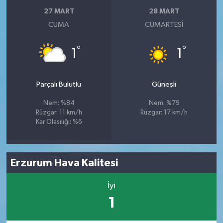
27 MART
28 MART
CUMA
CUMARTESI
°
°
1
1
Parçalı Bulutlu
Güneşli
Nem: %84
Nem: %79
Rüzgar: 11 km/h
Rüzgar: 17 km/h
Kar Olasılığı: %6
Erzurum Hava Kalitesi
İyi
1