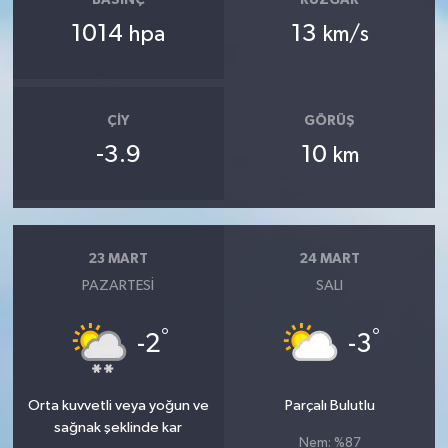
1014
13
hpa
km/s
ÇIY
GÖRÜŞ
-3.9
10
km
23 MART
24 MART
PAZARTESI
SALI
°
°
-2
-3
Orta kuvvetli veya yoğun ve
Parçalı Bulutlu
sağnak şeklinde kar
Nem: %87