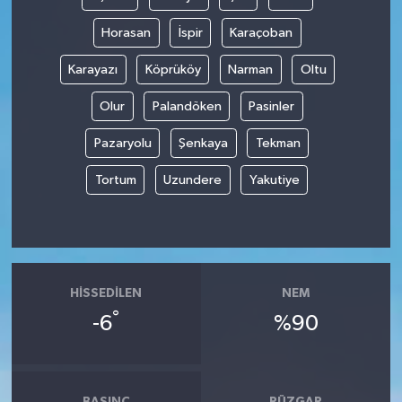
Horasan
İspir
Karaçoban
Karayazı
Köprüköy
Narman
Oltu
Olur
Palandöken
Pasinler
Pazaryolu
Şenkaya
Tekman
Tortum
Uzundere
Yakutiye
HISSEDILEN
NEM
°
-6
%90
BASINÇ
RÜZGAR