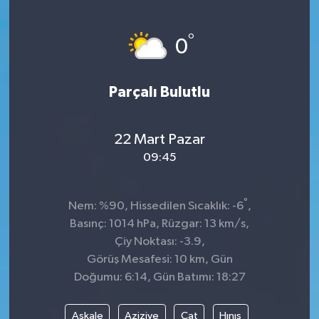
°
0
Parçalı Bulutlu
22 Mart Pazar
09:45
°
Nem: %90, Hissedilen Sıcaklık: -6
,
Basınç: 1014 hPa, Rüzgar: 13 km/s,
Çiy Noktası: -3.9,
Görüş Mesafesi: 10 km, Gün
Doğumu: 6:14, Gün Batımı: 18:27
Aşkale
Aziziye
Çat
Hınıs