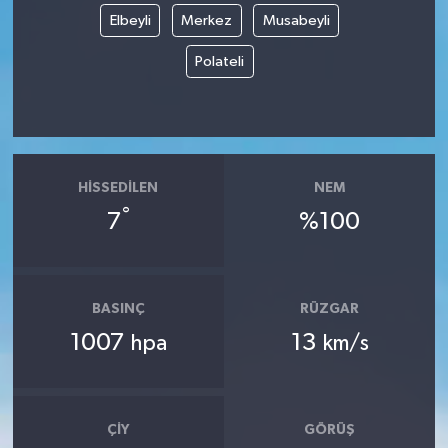
Elbeyli
Merkez
Musabeyli
Polateli
HISSEDILEN
NEM
°
7
%100
BASINÇ
RÜZGAR
1007
13
hpa
km/s
ÇIY
GÖRÜŞ