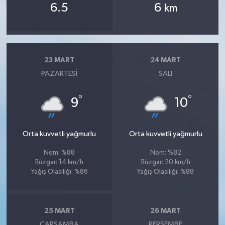
6.5
6
km
23 MART
24 MART
PAZARTESI
SALI
°
°
9
10
Orta kuvvetli yağmurlu
Orta kuvvetli yağmurlu
Nem: %88
Nem: %82
Rüzgar: 14 km/h
Rüzgar: 20 km/h
Yağış Olasılığı: %86
Yağış Olasılığı: %88
25 MART
26 MART
ÇARŞAMBA
PERŞEMBE