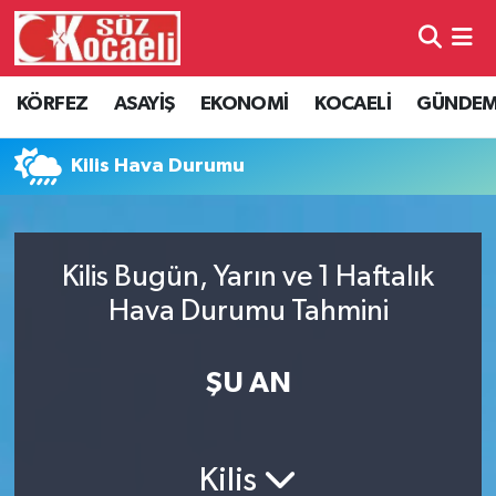
Kocaeli Nöbetçi Eczaneler
KÖRFEZ
ASAYİŞ
EKONOMİ
KOCAELİ
GÜNDE
Kocaeli Hava Durumu
Kilis Hava Durumu
Kocaeli Namaz Vakitleri
Kocaeli Trafik Yoğunluk Haritası
Kilis Bugün, Yarın ve 1 Haftalık
Hava Durumu Tahmini
Süper Lig Puan Durumu ve Fikstür
Tüm Manşetler
ŞU AN
Son Dakika Haberleri
Kilis
Haber Arşivi