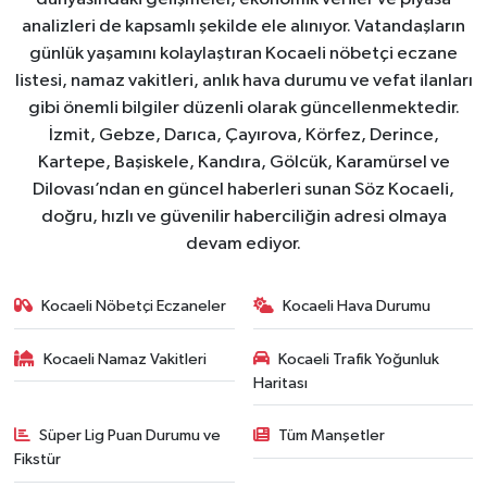
analizleri de kapsamlı şekilde ele alınıyor. Vatandaşların
günlük yaşamını kolaylaştıran Kocaeli nöbetçi eczane
listesi, namaz vakitleri, anlık hava durumu ve vefat ilanları
gibi önemli bilgiler düzenli olarak güncellenmektedir.
İzmit, Gebze, Darıca, Çayırova, Körfez, Derince,
Kartepe, Başiskele, Kandıra, Gölcük, Karamürsel ve
Dilovası’ndan en güncel haberleri sunan Söz Kocaeli,
doğru, hızlı ve güvenilir haberciliğin adresi olmaya
devam ediyor.
Kocaeli Nöbetçi Eczaneler
Kocaeli Hava Durumu
Kocaeli Namaz Vakitleri
Kocaeli Trafik Yoğunluk
Haritası
Süper Lig Puan Durumu ve
Tüm Manşetler
Fikstür