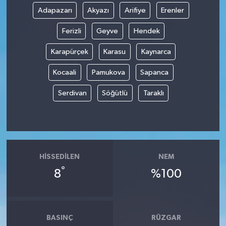
Adapazarı
Akyazı
Arifiye
Erenler
Ferizli
Geyve
Hendek
Karapürçek
Karasu
Kaynarca
Kocaali
Pamukova
Sapanca
Serdivan
Söğütlü
Taraklı
HISSEDILEN
NEM
°
8
%100
BASINÇ
RÜZGAR