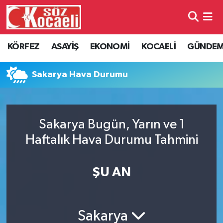
Kocaeli Nöbetçi Eczaneler
KÖRFEZ
ASAYİŞ
EKONOMİ
KOCAELİ
GÜNDE
Kocaeli Hava Durumu
Sakarya Hava Durumu
Kocaeli Namaz Vakitleri
Kocaeli Trafik Yoğunluk Haritası
Sakarya Bugün, Yarın ve 1
Haftalık Hava Durumu Tahmini
Süper Lig Puan Durumu ve Fikstür
Tüm Manşetler
ŞU AN
Son Dakika Haberleri
Sakarya
Haber Arşivi