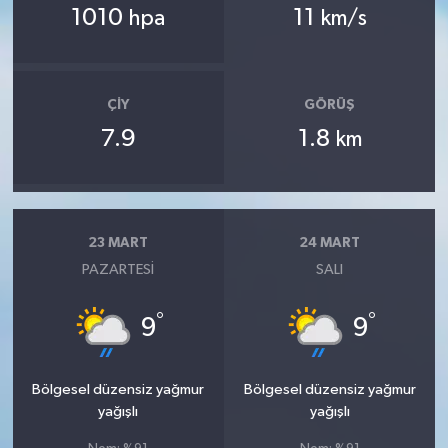
1010
11
hpa
km/s
ÇIY
GÖRÜŞ
7.9
1.8
km
23 MART
24 MART
PAZARTESI
SALI
°
°
9
9
Bölgesel düzensiz yağmur
Bölgesel düzensiz yağmur
yağışlı
yağışlı