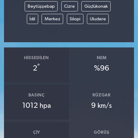
Beytüşşebap
Cizre
Güçlükonak
İdil
Merkez
Silopi
Uludere
HISSEDILEN
NEM
°
2
%96
BASINÇ
RÜZGAR
1012
9
hpa
km/s
ÇIY
GÖRÜŞ