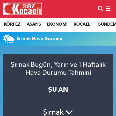
Kocaeli Nöbetçi Eczaneler
KÖRFEZ
ASAYİŞ
EKONOMİ
KOCAELİ
GÜNDE
Kocaeli Hava Durumu
Şırnak Hava Durumu
Kocaeli Namaz Vakitleri
Kocaeli Trafik Yoğunluk Haritası
Şırnak Bugün, Yarın ve 1 Haftalık
Hava Durumu Tahmini
Süper Lig Puan Durumu ve Fikstür
Tüm Manşetler
ŞU AN
Son Dakika Haberleri
Şırnak
Haber Arşivi