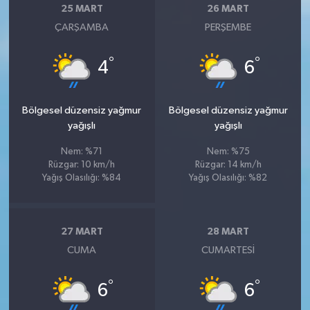
25 MART
26 MART
ÇARŞAMBA
PERŞEMBE
°
°
4
6
Bölgesel düzensiz yağmur
Bölgesel düzensiz yağmur
yağışlı
yağışlı
Nem: %71
Nem: %75
Rüzgar: 10 km/h
Rüzgar: 14 km/h
Yağış Olasılığı: %84
Yağış Olasılığı: %82
27 MART
28 MART
CUMA
CUMARTESI
°
°
6
6