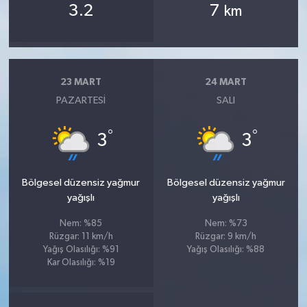
3.2
7
km
23 MART
24 MART
PAZARTESI
SALI
°
°
3
3
Bölgesel düzensiz yağmur
Bölgesel düzensiz yağmur
yağışlı
yağışlı
Nem: %85
Nem: %73
Rüzgar: 11 km/h
Rüzgar: 9 km/h
Yağış Olasılığı: %91
Yağış Olasılığı: %88
Kar Olasılığı: %19