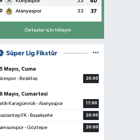
9
Konyaspor
33
40
0
Alanyaspor
33
37
Detaylar için tıklayın
Süper Lig Fikstür
5 Mayıs, Cuma
izespor - Beşiktaş
20:00
6 Mayıs, Cumartesi
atih Karagümrük - Alanyaspor
17:00
aziantep FK - Başakşehir
20:00
amsunspor - Göztepe
20:00