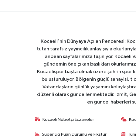
Kocaeli'nin Dünyaya Açılan Penceresi: Kocae
tutan tarafsız yayıncılık anlayışıyla okurlar
anbean sayfalarımıza taşınıyor. Kocaeli Va
gündemin öne çıkan başlıkları okurlarımıza
Kocaelispor başta olmak üzere şehrin spor ku
buluşturuluyor. Bölgenin güçlü sanayisi, ti
Vatandaşların günlük yaşamını kolaylaştıran
düzenli olarak güncellenmektedir. İzmit, Ge
en güncel haberleri s
Kocaeli Nöbetçi Eczaneler
Koc
Süper Lig Puan Durumu ve Fikstür
Tüm