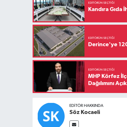
EDITÖRÜN SEÇTIĞI
Kandıra Gıda İ
EDITÖRÜN SEÇTIĞI
Derince'ye 120 
EDITÖRÜN SEÇTIĞI
MHP Körfez İl
Dağılımını Açık
EDITÖR HAKKINDA
Söz Kocaeli