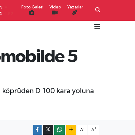
IN
Foto Galeri
Video
Yazarlar
4
-1.82
R
0
0.02
O
0
0.19
İN
0
0.18
mobilde 5
IN
000
0.19
00
,00
0
il köprüden D-100 kara yoluna
-
+
A
A