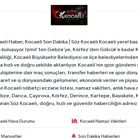
li Haber, Kocaeli Son Dakika | Söz Kocaeli Kocaeli yerel bası
ıyla buluşuyor. İzmit’ten Gebze’ye, Körfez’den Gölcük’e kadar 
liliği, Kocaeli Büyükşehir Belediyesi ve ilçe belediyelerinden 
 hızlı ve doğru şekilde aktarılıyor. Kocaeli’nin spor gündemi
lüplerine dair maç sonuçları, transfer haberleri ve spor düny
caret ve iş dünyasındaki gelişmeler, ekonomik veriler ve piyasa 
 Kocaeli nöbetçi eczane listesi, namaz vakitleri, anlık hava d
bze, Darıca, Çayırova, Körfez, Derince, Kartepe, Başiskele, 
unan Söz Kocaeli, doğru, hızlı ve güvenilir haberciliğin adres
aeli Hava Durumu
Kocaeli Namaz Vakitleri
 Manşetler
Son Dakika Haberleri