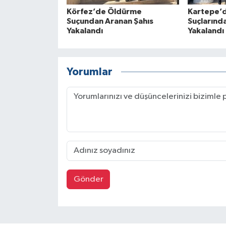
Körfez’de Öldürme
Kartepe’d
Suçundan Aranan Şahıs
Suçlarınd
Yakalandı
Yakalandı
Yorumlar
Gönder