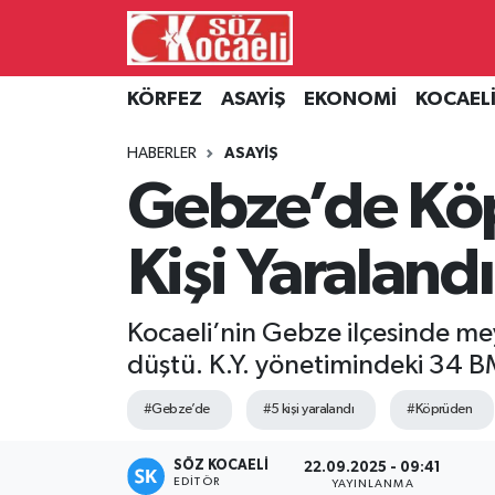
Kocaeli Nöbetçi Eczaneler
KÖRFEZ
ASAYİŞ
EKONOMİ
KOCAEL
Kocaeli Hava Durumu
HABERLER
ASAYİŞ
Gebze’de Kö
Kocaeli Namaz Vakitleri
Kişi Yaralandı
Kocaeli Trafik Yoğunluk Haritası
Süper Lig Puan Durumu ve Fikstür
Kocaeli’nin Gebze ilçesinde me
düştü. K.Y. yönetimindeki 34 B
Tüm Manşetler
#Gebze’de
#5 kişi yaralandı
#Köprüden
Son Dakika Haberleri
SÖZ KOCAELI
22.09.2025 - 09:41
Haber Arşivi
EDITÖR
YAYINLANMA