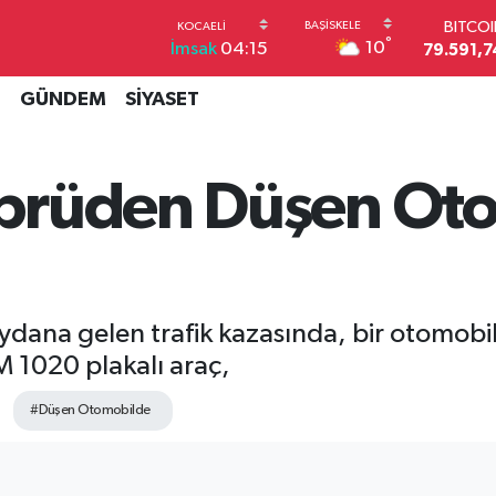
BITCO
79.591,7
°
10
İmsak
04:15
DOLA
45,4362
İ
GÜNDEM
SİYASET
EUR
53,3869
STERL
61,6038
prüden Düşen Oto
G.ALT
6862,09
BİST1
14.598
ydana gelen trafik kazasında, bir otomob
M 1020 plakalı araç,
#Düşen Otomobilde