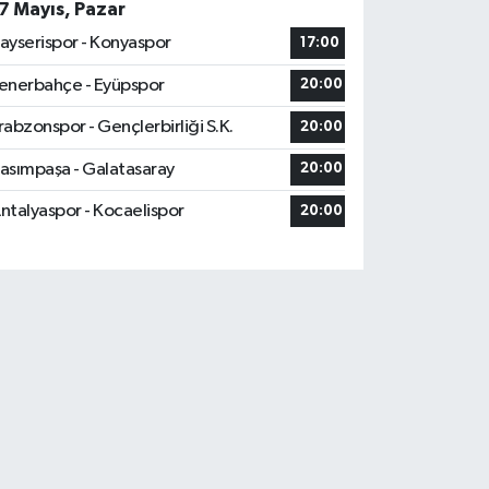
7 Mayıs, Pazar
ayserispor - Konyaspor
17:00
enerbahçe - Eyüpspor
20:00
rabzonspor - Gençlerbirliği S.K.
20:00
asımpaşa - Galatasaray
20:00
ntalyaspor - Kocaelispor
20:00