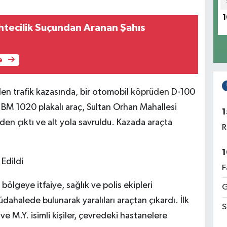
1
ahtecilik Suçundan Aranan Şahıs
e
en trafik kazasında, bir otomobil
köprüden
D-100
 BM 1020 plakalı araç, Sultan Orhan Mahallesi
1
den çıktı ve alt yola savruldu. Kazada araçta
R
1
 Edildi
F
bölgeye itfaiye, sağlık ve polis ekipleri
G
müdahalede bulunarak yaralıları araçtan çıkardı. İlk
S
 ve M.Y. isimli kişiler, çevredeki hastanelere