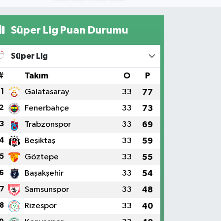
Süper Lig Puan Durumu
Süper Lig
#
Takım
O
P
1
Galatasaray
33
77
2
Fenerbahçe
33
73
3
Trabzonspor
33
69
4
Beşiktaş
33
59
5
Göztepe
33
55
6
Başakşehir
33
54
7
Samsunspor
33
48
8
Rizespor
33
40