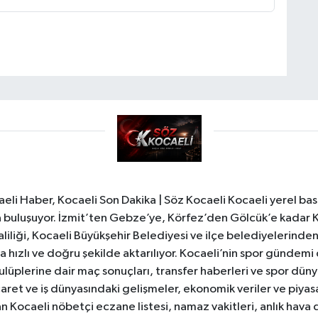
li Haber, Kocaeli Son Dakika | Söz Kocaeli Kocaeli yerel bası
ıyla buluşuyor. İzmit’ten Gebze’ye, Körfez’den Gölcük’e kadar 
liliği, Kocaeli Büyükşehir Belediyesi ve ilçe belediyelerinden 
 hızlı ve doğru şekilde aktarılıyor. Kocaeli’nin spor gündemi
lüplerine dair maç sonuçları, transfer haberleri ve spor düny
caret ve iş dünyasındaki gelişmeler, ekonomik veriler ve piyasa 
 Kocaeli nöbetçi eczane listesi, namaz vakitleri, anlık hava d