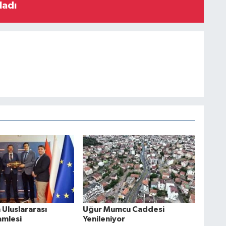
ladı
Uluslararası
Uğur Mumcu Caddesi
amlesi
Yenileniyor