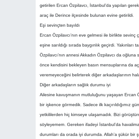
getirilen Ercan Özpilavcı, İstanbul’da yapılan gerekl
araç ile Derince ilçesinde bulunan evine getirildi.
Eşi sevinçten bayıldı
Ercan Özpilavcı’nın eve gelmesi ile birlikte sevinç çı
eşine sarıldığı sırada baygınlık geçirdi. Yakınları ta
Özpilavcı’nın annesi Akkadın Özpilavcı da oğluna s
önce kendisini bekleyen basın mensuplarına da aç
veremeyeceğini belirterek diğer arkadaşlarının ha
Diğer arkadaşların sağlık durumu iyi
Ailesine kavuşmanın mutluluğunu yaşayan Ercan Özp
bir işkence görmedik. Sadece ilk kaçırıldığımız gün
yetkililerden hiç kimseye ulaşamadık. Bizi görüştür
söyleyemem. Gereken ifadeyi İstanbul’da havaliman
durumları da orada iyi durumda. Allah’a şükür bir 