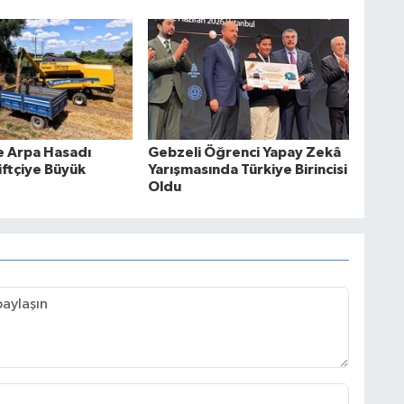
e Arpa Hasadı
Gebzeli Öğrenci Yapay Zekâ
iftçiye Büyük
Yarışmasında Türkiye Birincisi
Oldu