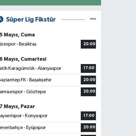
Süper Lig Fikstür
5 Mayıs, Cuma
izespor - Beşiktaş
20:00
6 Mayıs, Cumartesi
atih Karagümrük - Alanyaspor
17:00
aziantep FK - Başakşehir
20:00
amsunspor - Göztepe
20:00
7 Mayıs, Pazar
ayserispor - Konyaspor
17:00
enerbahçe - Eyüpspor
20:00