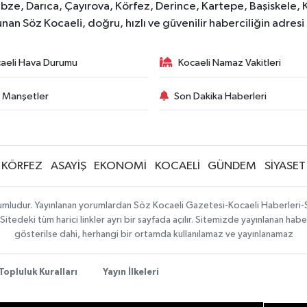
bze, Darıca, Çayırova, Körfez, Derince, Kartepe, Başiskele, 
unan Söz Kocaeli, doğru, hızlı ve güvenilir haberciliğin adres
aeli Hava Durumu
Kocaeli Namaz Vakitleri
 Manşetler
Son Dakika Haberleri
KÖRFEZ
ASAYİŞ
EKONOMİ
KOCAELİ
GÜNDEM
SİYASET
orumludur. Yayınlanan yorumlardan Söz Kocaeli Gazetesi-Kocaeli Haberleri
tedeki tüm harici linkler ayrı bir sayfada açılır. Sitemizde yayınlanan haber
gösterilse dahi, herhangi bir ortamda kullanılamaz ve yayınlanamaz
Topluluk Kuralları
Yayın İlkeleri