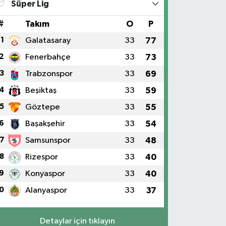
Süper Lig
#
Takım
O
P
1
Galatasaray
33
77
2
Fenerbahçe
33
73
3
Trabzonspor
33
69
4
Beşiktaş
33
59
5
Göztepe
33
55
6
Başakşehir
33
54
7
Samsunspor
33
48
8
Rizespor
33
40
9
Konyaspor
33
40
0
Alanyaspor
33
37
Detaylar için tıklayın