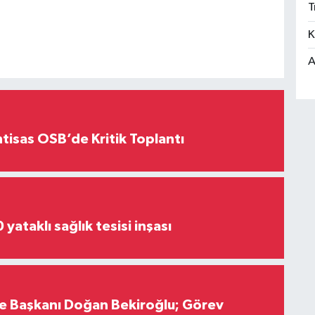
T
K
A
htisas OSB’de Kritik Toplantı
yataklı sağlık tesisi inşası
çe Başkanı Doğan Bekiroğlu; Görev