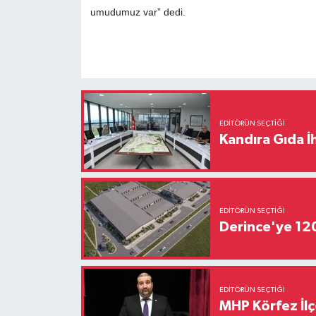
umudumuz var” dedi.
EDITÖRÜN SEÇTIĞI
Kandıra Gıda İ
EDITÖRÜN SEÇTIĞI
Derince'ye 120 
EDITÖRÜN SEÇTIĞI
MHP Körfez İl