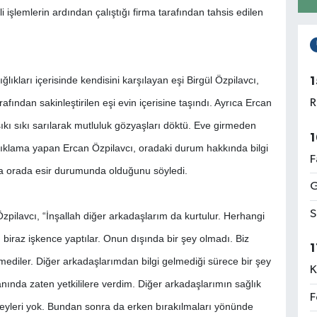
i işlemlerin ardından çalıştığı firma tarafından tahsis edilen
ğlıkları içerisinde kendisini karşılayan eşi Birgül Özpilavcı,
1
rafından sakinleştirilen eşi evin içerisine taşındı. Ayrıca Ercan
R
ıkı sıkı sarılarak mutluluk gözyaşları döktü. Eve girmeden
1
ıklama yapan Ercan Özpilavcı, oradaki durum hakkında bilgi
F
la orada esir durumunda olduğunu söyledi.
G
S
ilavcı, “İnşallah diğer arkadaşlarım da kurtulur. Herhangi
 biraz işkence yaptılar. Onun dışında bir şey olmadı. Biz
1
mediler. Diğer arkadaşlarımdan bilgi gelmediği sürece bir şey
K
ında zaten yetkililere verdim. Diğer arkadaşlarımın sağlık
F
şeyleri yok. Bundan sonra da erken bırakılmaları yönünde