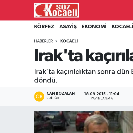
Kocaeli Nöbetçi Eczaneler
KÖRFEZ
ASAYİŞ
EKONOMİ
KOCAEL
Kocaeli Hava Durumu
HABERLER
KOCAELİ
Irak'ta kaçırı
Kocaeli Namaz Vakitleri
Kocaeli Trafik Yoğunluk Haritası
Irak’ta kaçırıldıktan sonra dün 
döndü.
Süper Lig Puan Durumu ve Fikstür
CAN BOZALAN
18.09.2015 - 11:04
Tüm Manşetler
EDITÖR
YAYINLANMA
Son Dakika Haberleri
Haber Arşivi