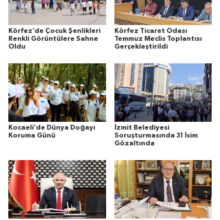
Körfez’de Çocuk Şenlikleri
Körfez Ticaret Odası
Renkli Görüntülere Sahne
Temmuz Meclis Toplantısı
Oldu
Gerçekleştirildi
Kocaeli’de Dünya Doğayı
İzmit Belediyesi
Koruma Günü
Soruşturmasında 31 İsim
Gözaltında