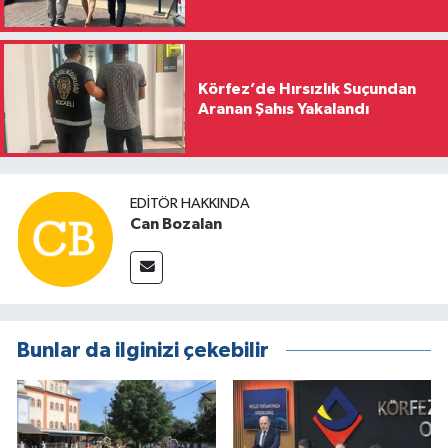
Körfez’de Hırsızlık Suçundan
Aranan Şahıs Yakalandı
EDITÖR HAKKINDA
Can Bozalan
Bunlar da ilginizi çekebilir