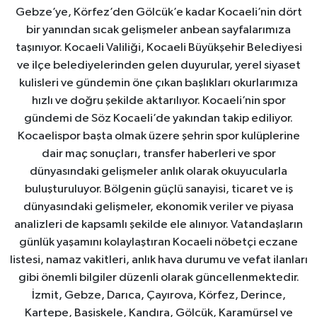
Gebze’ye, Körfez’den Gölcük’e kadar Kocaeli’nin dört
bir yanından sıcak gelişmeler anbean sayfalarımıza
taşınıyor. Kocaeli Valiliği, Kocaeli Büyükşehir Belediyesi
ve ilçe belediyelerinden gelen duyurular, yerel siyaset
kulisleri ve gündemin öne çıkan başlıkları okurlarımıza
hızlı ve doğru şekilde aktarılıyor. Kocaeli’nin spor
gündemi de Söz Kocaeli’de yakından takip ediliyor.
Kocaelispor başta olmak üzere şehrin spor kulüplerine
dair maç sonuçları, transfer haberleri ve spor
dünyasındaki gelişmeler anlık olarak okuyucularla
buluşturuluyor. Bölgenin güçlü sanayisi, ticaret ve iş
dünyasındaki gelişmeler, ekonomik veriler ve piyasa
analizleri de kapsamlı şekilde ele alınıyor. Vatandaşların
günlük yaşamını kolaylaştıran Kocaeli nöbetçi eczane
listesi, namaz vakitleri, anlık hava durumu ve vefat ilanları
gibi önemli bilgiler düzenli olarak güncellenmektedir.
İzmit, Gebze, Darıca, Çayırova, Körfez, Derince,
Kartepe, Başiskele, Kandıra, Gölcük, Karamürsel ve