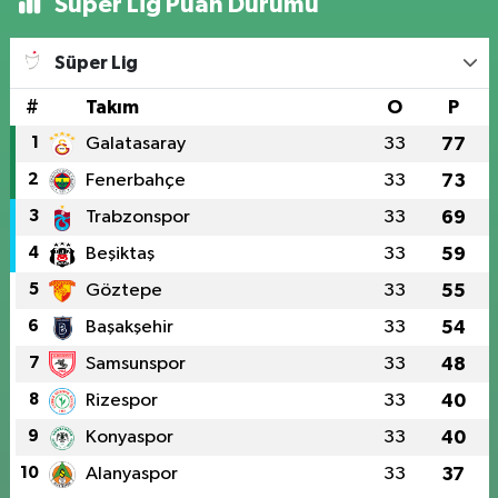
Süper Lig Puan Durumu
Süper Lig
#
Takım
O
P
1
Galatasaray
33
77
2
Fenerbahçe
33
73
3
Trabzonspor
33
69
4
Beşiktaş
33
59
5
Göztepe
33
55
6
Başakşehir
33
54
7
Samsunspor
33
48
8
Rizespor
33
40
9
Konyaspor
33
40
10
Alanyaspor
33
37