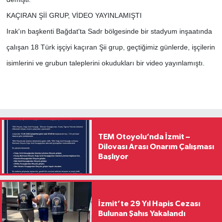
KAÇIRAN Şİİ GRUP, VİDEO YAYINLAMIŞTI
Irak'ın başkenti Bağdat'ta Sadr bölgesinde bir stadyum inşaatında
çalışan 18 Türk işçiyi kaçıran Şii grup, geçtiğimiz günlerde, işçilerin
isimlerini ve grubun taleplerini okudukları bir video yayınlamıştı.
TEM Otoyolu’nda İzmit –
Dilovası Arası Onarım Çalışması
Başlıyor
İzmit’te 29 Yıl Hapis Cezası
Bulunan Şahıs Yakalandı