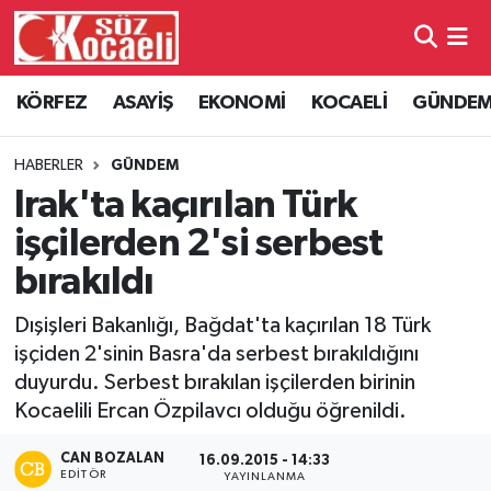
Kocaeli Nöbetçi Eczaneler
KÖRFEZ
ASAYİŞ
EKONOMİ
KOCAELİ
GÜNDE
Kocaeli Hava Durumu
HABERLER
GÜNDEM
Kocaeli Namaz Vakitleri
Irak'ta kaçırılan Türk
işçilerden 2'si serbest
Kocaeli Trafik Yoğunluk Haritası
bırakıldı
Süper Lig Puan Durumu ve Fikstür
Dışişleri Bakanlığı, Bağdat'ta kaçırılan 18 Türk
işçiden 2'sinin Basra'da serbest bırakıldığını
Tüm Manşetler
duyurdu. Serbest bırakılan işçilerden birinin
Kocaelili Ercan Özpilavcı olduğu öğrenildi.
Son Dakika Haberleri
CAN BOZALAN
16.09.2015 - 14:33
Haber Arşivi
EDITÖR
YAYINLANMA