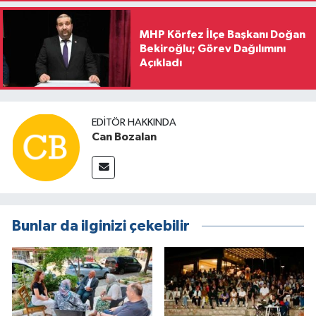
MHP Körfez İlçe Başkanı Doğan
Bekiroğlu; Görev Dağılımını
Açıkladı
EDITÖR HAKKINDA
Can Bozalan
Bunlar da ilginizi çekebilir