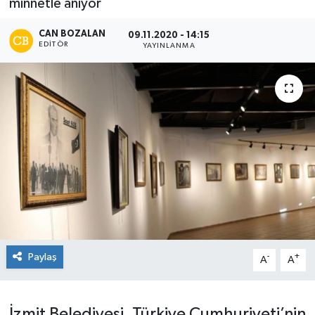
minnetle anıyor
CAN BOZALAN
09.11.2020 - 14:15
EDITÖR
YAYINLANMA
Paylaş
-
+
A
A
İzmit Belediyesi, Türkiye Cumhuriyeti’nin