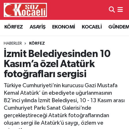
Kocaeli Nöbetçi Eczaneler
KÖRFEZ
ASAYİŞ
EKONOMİ
KOCAELİ
GÜNDE
Kocaeli Hava Durumu
HABERLER
KÖRFEZ
Kocaeli Namaz Vakitleri
İzmit Belediyesinden 10
Kasım’a özel Atatürk
Kocaeli Trafik Yoğunluk Haritası
fotoğrafları sergisi
Süper Lig Puan Durumu ve Fikstür
Türkiye Cumhuriyeti’nin kurucusu Gazi Mustafa
Kemal Atatürk’ ün ebediyete uğurlanmasının
Tüm Manşetler
82’inci yılında İzmit Belediyesi, 10 - 13 Kasım arası
Cumhuriyet Parkı Sanat Galerisi’nde
Son Dakika Haberleri
gerçekleştireceği Atatürk fotoğraflarından
oluşan sergi ile Atatürk’ü saygı, özlem ve
Haber Arşivi