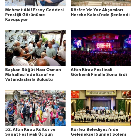
Mehmet Akif Ersoy Caddesi
Körfez’de Yaz Akşamları
Prestijli Görünüme
Hereke Kalesi’nde Şenlendi
Kavuşuyor
Başkan Söğüt Hacı Osman
Altın Kiraz Festivali
Mahallesi’nde Esnaf ve
Görkemli Finalle Sona Erdi
Vatandaşlarla Buluştu
52. Altın Kiraz Kültür ve
Körfez Belediyesi’nde
Sanat Festivali Üç gün
Geleneksel Sünnet Şöleni