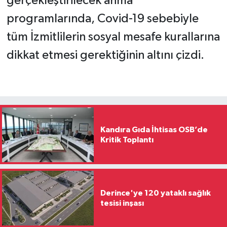
gerçekleştirilecek anma
programlarında, Covid-19 sebebiyle
tüm İzmitlilerin sosyal mesafe kurallarına
dikkat etmesi gerektiğinin altını çizdi.
Kandıra Gıda İhtisas OSB’de
Kritik Toplantı
Derince'ye 120 yataklı sağlık
tesisi inşası