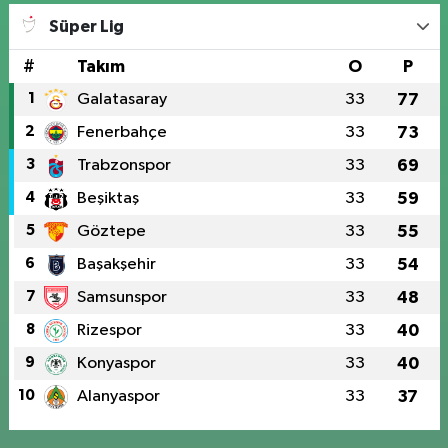
Süper Lig
#
Takım
O
P
1
Galatasaray
33
77
2
Fenerbahçe
33
73
3
Trabzonspor
33
69
4
Beşiktaş
33
59
5
Göztepe
33
55
6
Başakşehir
33
54
7
Samsunspor
33
48
8
Rizespor
33
40
9
Konyaspor
33
40
10
Alanyaspor
33
37