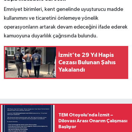
Emniyet birimleri, kent genelinde uyuşturucu madde
kullanımını ve ticaretini önlemeye yönelik
operasyonların artarak devam edeceğini ifade ederek
kamuoyuna duyarlılık çağrısında bulundu.
İzmit’te 29 Yıl Hapis
Cezası Bulunan Şahıs
Yakalandı
TEM Otoyolu’nda İzmit –
Dilovası Arası Onarım Çalışması
Başlıyor