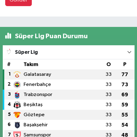
Gönder
Süper Lig Puan Durumu
Süper Lig
#
Takım
O
P
1
Galatasaray
33
77
2
Fenerbahçe
33
73
3
Trabzonspor
33
69
4
Beşiktaş
33
59
5
Göztepe
33
55
6
Başakşehir
33
54
7
Samsunspor
33
48