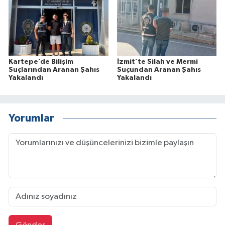
Kartepe’de Bilişim
İzmit’te Silah ve Mermi
Suçlarından Aranan Şahıs
Suçundan Aranan Şahıs
Yakalandı
Yakalandı
Yorumlar