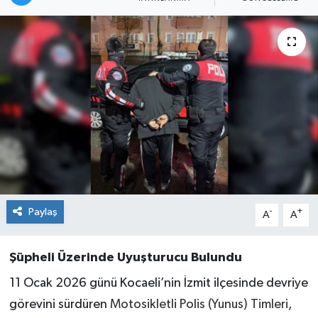
Paylaş
-
+
A
A
Şüpheli Üzerinde Uyuşturucu Bulundu
11 Ocak 2026 günü Kocaeli’nin İzmit ilçesinde devriye
görevini sürdüren
Motosikletli Polis (Yunus) Timleri,