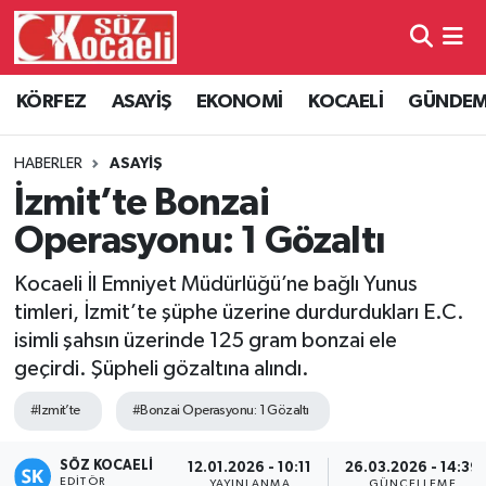
Kocaeli Nöbetçi Eczaneler
KÖRFEZ
ASAYİŞ
EKONOMİ
KOCAELİ
GÜNDE
Kocaeli Hava Durumu
HABERLER
ASAYİŞ
Kocaeli Namaz Vakitleri
İzmit’te Bonzai
Operasyonu: 1 Gözaltı
Kocaeli Trafik Yoğunluk Haritası
Kocaeli İl Emniyet Müdürlüğü’ne bağlı Yunus
Süper Lig Puan Durumu ve Fikstür
timleri, İzmit’te şüphe üzerine durdurdukları E.C.
isimli şahsın üzerinde 125 gram bonzai ele
Tüm Manşetler
geçirdi. Şüpheli gözaltına alındı.
#Izmit’te
#Bonzai Operasyonu: 1 Gözaltı
Son Dakika Haberleri
SÖZ KOCAELI
Haber Arşivi
12.01.2026 - 10:11
26.03.2026 - 14:39
EDITÖR
YAYINLANMA
GÜNCELLEME