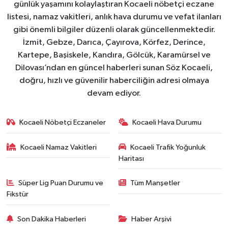
günlük yaşamını kolaylaştıran Kocaeli nöbetçi eczane
listesi, namaz vakitleri, anlık hava durumu ve vefat ilanları
gibi önemli bilgiler düzenli olarak güncellenmektedir.
İzmit, Gebze, Darıca, Çayırova, Körfez, Derince,
Kartepe, Başiskele, Kandıra, Gölcük, Karamürsel ve
Dilovası’ndan en güncel haberleri sunan Söz Kocaeli,
doğru, hızlı ve güvenilir haberciliğin adresi olmaya
devam ediyor.
Kocaeli Nöbetçi Eczaneler
Kocaeli Hava Durumu
Kocaeli Namaz Vakitleri
Kocaeli Trafik Yoğunluk
Haritası
Süper Lig Puan Durumu ve
Tüm Manşetler
Fikstür
Son Dakika Haberleri
Haber Arşivi