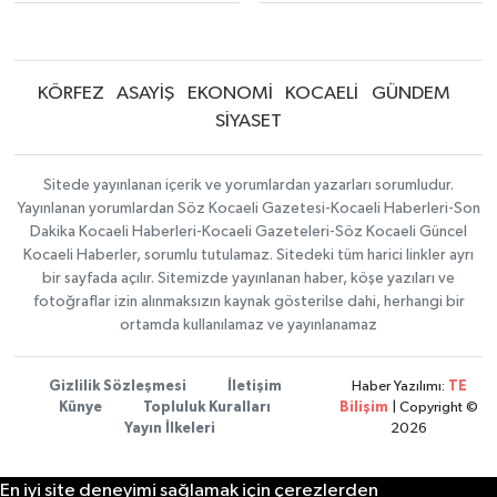
KÖRFEZ
ASAYİŞ
EKONOMİ
KOCAELİ
GÜNDEM
SİYASET
Sitede yayınlanan içerik ve yorumlardan yazarları sorumludur.
Yayınlanan yorumlardan Söz Kocaeli Gazetesi-Kocaeli Haberleri-Son
Dakika Kocaeli Haberleri-Kocaeli Gazeteleri-Söz Kocaeli Güncel
Kocaeli Haberler, sorumlu tutulamaz. Sitedeki tüm harici linkler ayrı
bir sayfada açılır. Sitemizde yayınlanan haber, köşe yazıları ve
fotoğraflar izin alınmaksızın kaynak gösterilse dahi, herhangi bir
ortamda kullanılamaz ve yayınlanamaz
Gizlilik Sözleşmesi
İletişim
Haber Yazılımı:
TE
Künye
Topluluk Kuralları
Bilişim
| Copyright ©
Yayın İlkeleri
2026
En iyi site deneyimi sağlamak için çerezlerden