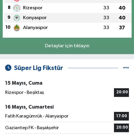
8
Rizespor
33
40
9
Konyaspor
33
40
10
Alanyaspor
33
37
Detaylar için tıklayın
Süper Lig Fikstür
15 Mayıs, Cuma
Rizespor - Beşiktaş
20:00
16 Mayıs, Cumartesi
Fatih Karagümrük - Alanyaspor
17:00
Gaziantep FK - Başakşehir
20:00