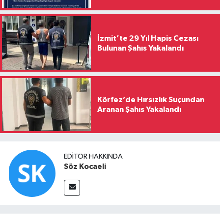
İzmit’te 29 Yıl Hapis Cezası
Bulunan Şahıs Yakalandı
Körfez’de Hırsızlık Suçundan
Aranan Şahıs Yakalandı
EDITÖR HAKKINDA
Söz Kocaeli