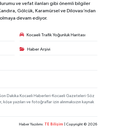
urumu ve vefat ilanları gibi önemli bilgiler
Kandıra, Gölcük, Karamürsel ve Dilovası’ndan
i olmaya devam ediyor.
Kocaeli Trafik Yoğunluk Haritası
Haber Arşivi
-Son Dakika Kocaeli Haberleri-Kocaeli Gazeteleri-Söz
, köşe yazıları ve fotoğraflar izin alınmaksızın kaynak
Haber Yazılımı:
TE Bilişim
| Copyright © 2026