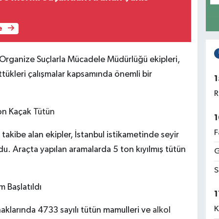
e
Organize Suçlarla Mücadele Müdürlüğü ekipleri,
tükleri çalışmalar kapsamında önemli bir
1
R
on Kaçak
Tütün
1
F
akibe alan ekipler, İstanbul istikametinde seyir
u. Araçta yapılan aramalarda 5 ton kıyılmış tütün
G
S
m Başlatıldı
1
K
haklarında 4733 sayılı tütün mamulleri ve
alkol