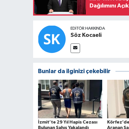
Dağılımını Açık
EDITÖR HAKKINDA
Söz Kocaeli
Bunlar da ilginizi çekebilir
İzmit’te 29 Yıl Hapis Cezası
Körfez’de
Bulunan Şahıs Yakalandı
Aranan Şa