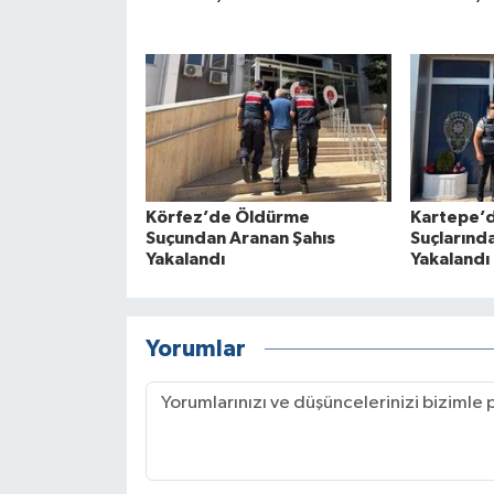
Körfez’de Öldürme
Kartepe’d
Suçundan Aranan Şahıs
Suçlarınd
Yakalandı
Yakalandı
Yorumlar