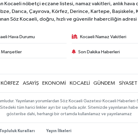
 Kocaeli nöbetçi eczane listesi, namaz vakitleri, anlık hava d
bze, Darıca, Çayırova, Körfez, Derince, Kartepe, Başiskele, 
unan Söz Kocaeli, doğru, hızlı ve güvenilir haberciliğin adres
aeli Hava Durumu
Kocaeli Namaz Vakitleri
 Manşetler
Son Dakika Haberleri
KÖRFEZ
ASAYİŞ
EKONOMİ
KOCAELİ
GÜNDEM
SİYASET
orumludur. Yayınlanan yorumlardan Söz Kocaeli Gazetesi-Kocaeli Haberleri
tedeki tüm harici linkler ayrı bir sayfada açılır. Sitemizde yayınlanan haber
gösterilse dahi, herhangi bir ortamda kullanılamaz ve yayınlanamaz
Topluluk Kuralları
Yayın İlkeleri