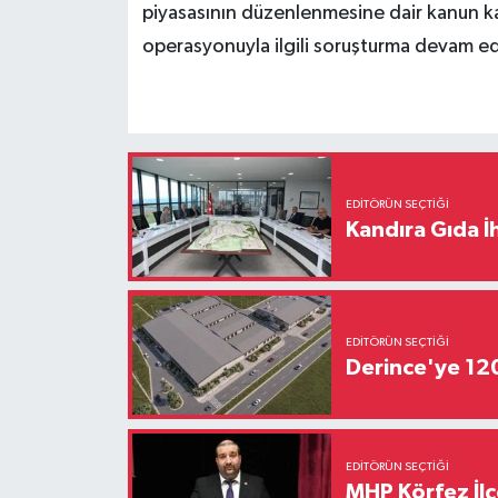
piyasasının düzenlenmesine dair kanun ka
operasyonuyla ilgili soruşturma devam ed
EDITÖRÜN SEÇTIĞI
Kandıra Gıda İ
EDITÖRÜN SEÇTIĞI
Derince'ye 120 
EDITÖRÜN SEÇTIĞI
MHP Körfez İl