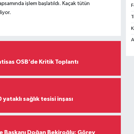
psamında işlem başlatıldı. Kaçak tütün
F
iyor.
T
K
A
htisas OSB’de Kritik Toplantı
yataklı sağlık tesisi inşası
çe Başkanı Doğan Bekiroğlu; Görev