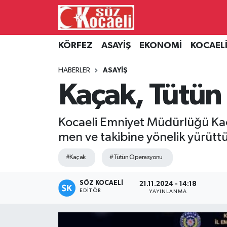
Kocaeli Nöbetçi Eczaneler
KÖRFEZ
ASAYİŞ
EKONOMİ
KOCAEL
Kocaeli Hava Durumu
HABERLER
ASAYİŞ
Kaçak, Tütü
Kocaeli Namaz Vakitleri
Kocaeli Trafik Yoğunluk Haritası
Kocaeli Emniyet Müdürlüğü Kaça
men ve takibine yönelik yürüttü
Süper Lig Puan Durumu ve Fikstür
#Kaçak
#Tütün Operasyonu
Tüm Manşetler
SÖZ KOCAELI
21.11.2024 - 14:18
EDITÖR
Son Dakika Haberleri
YAYINLANMA
Haber Arşivi