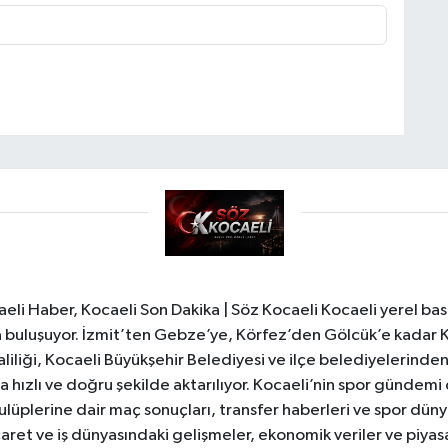
li Haber, Kocaeli Son Dakika | Söz Kocaeli Kocaeli yerel bası
ıyla buluşuyor. İzmit’ten Gebze’ye, Körfez’den Gölcük’e kadar 
liliği, Kocaeli Büyükşehir Belediyesi ve ilçe belediyelerinden 
 hızlı ve doğru şekilde aktarılıyor. Kocaeli’nin spor gündemi
lüplerine dair maç sonuçları, transfer haberleri ve spor düny
caret ve iş dünyasındaki gelişmeler, ekonomik veriler ve piyasa 