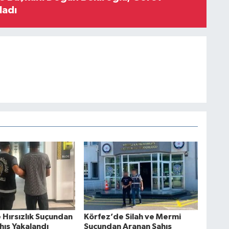
ladı
 Hırsızlık Suçundan
Körfez’de Silah ve Mermi
hıs Yakalandı
Suçundan Aranan Şahıs