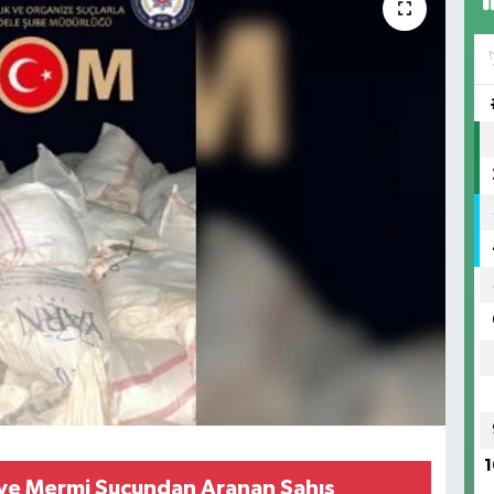
1
h ve Mermi Suçundan Aranan Şahıs