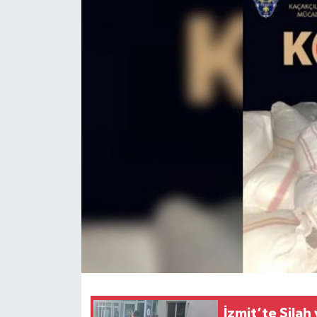
İzmit’te Sila