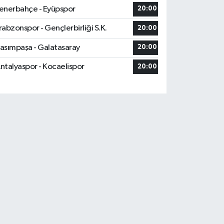
enerbahçe - Eyüpspor
20:00
rabzonspor - Gençlerbirliği S.K.
20:00
asımpaşa - Galatasaray
20:00
ntalyaspor - Kocaelispor
20:00