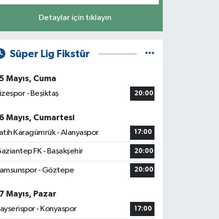
Detaylar için tıklayın
Süper Lig Fikstür
5 Mayıs, Cuma
izespor - Beşiktaş
20:00
6 Mayıs, Cumartesi
atih Karagümrük - Alanyaspor
17:00
aziantep FK - Başakşehir
20:00
amsunspor - Göztepe
20:00
7 Mayıs, Pazar
ayserispor - Konyaspor
17:00