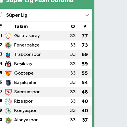
Süper Lig Puan Durumu
Süper Lig
#
Takım
O
P
1
Galatasaray
33
77
2
Fenerbahçe
33
73
3
Trabzonspor
33
69
4
Beşiktaş
33
59
5
Göztepe
33
55
6
Başakşehir
33
54
7
Samsunspor
33
48
8
Rizespor
33
40
9
Konyaspor
33
40
0
Alanyaspor
33
37