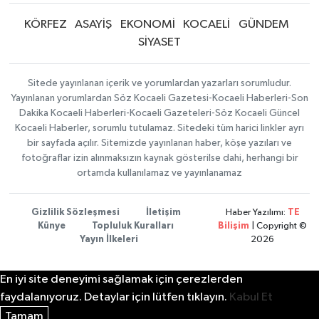
KÖRFEZ
ASAYİŞ
EKONOMİ
KOCAELİ
GÜNDEM
SİYASET
Sitede yayınlanan içerik ve yorumlardan yazarları sorumludur.
Yayınlanan yorumlardan Söz Kocaeli Gazetesi-Kocaeli Haberleri-Son
Dakika Kocaeli Haberleri-Kocaeli Gazeteleri-Söz Kocaeli Güncel
Kocaeli Haberler, sorumlu tutulamaz. Sitedeki tüm harici linkler ayrı
bir sayfada açılır. Sitemizde yayınlanan haber, köşe yazıları ve
fotoğraflar izin alınmaksızın kaynak gösterilse dahi, herhangi bir
ortamda kullanılamaz ve yayınlanamaz
Gizlilik Sözleşmesi
İletişim
Haber Yazılımı:
TE
Künye
Topluluk Kuralları
Bilişim
| Copyright ©
Yayın İlkeleri
2026
En iyi site deneyimi sağlamak için çerezlerden
faydalanıyoruz. Detaylar için lütfen tıklayın.
Kabul Et
Tamam