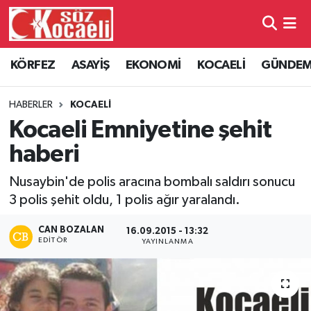
Kocaeli Nöbetçi Eczaneler
KÖRFEZ
ASAYİŞ
EKONOMİ
KOCAELİ
GÜNDE
Kocaeli Hava Durumu
HABERLER
KOCAELİ
Kocaeli Namaz Vakitleri
Kocaeli Emniyetine şehit
haberi
Kocaeli Trafik Yoğunluk Haritası
Nusaybin'de polis aracına bombalı saldırı sonucu
Süper Lig Puan Durumu ve Fikstür
3 polis şehit oldu, 1 polis ağır yaralandı.
Tüm Manşetler
CAN BOZALAN
16.09.2015 - 13:32
EDITÖR
YAYINLANMA
Son Dakika Haberleri
Haber Arşivi