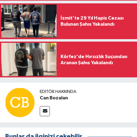
İzmit’te 29 Yıl Hapis Cezası
Bulunan Şahıs Yakalandı
Körfez’de Hırsızlık Suçundan
Aranan Şahıs Yakalandı
EDITÖR HAKKINDA
Can Bozalan
Bunlar da ilginizi çekebilir