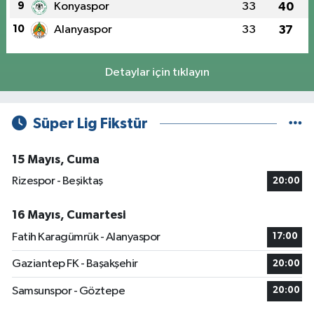
9
Konyaspor
33
40
10
Alanyaspor
33
37
Detaylar için tıklayın
Süper Lig Fikstür
15 Mayıs, Cuma
Rizespor - Beşiktaş
20:00
16 Mayıs, Cumartesi
Fatih Karagümrük - Alanyaspor
17:00
Gaziantep FK - Başakşehir
20:00
Samsunspor - Göztepe
20:00