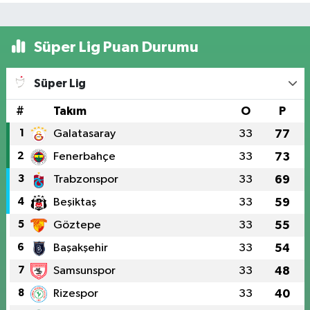
Süper Lig Puan Durumu
Süper Lig
#
Takım
O
P
1
Galatasaray
33
77
2
Fenerbahçe
33
73
3
Trabzonspor
33
69
4
Beşiktaş
33
59
5
Göztepe
33
55
6
Başakşehir
33
54
7
Samsunspor
33
48
8
Rizespor
33
40