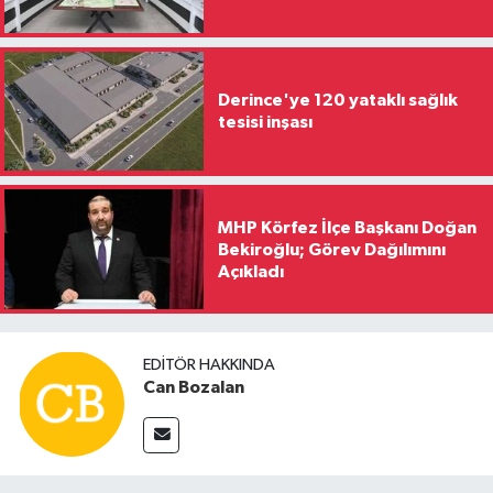
Derince'ye 120 yataklı sağlık
tesisi inşası
MHP Körfez İlçe Başkanı Doğan
Bekiroğlu; Görev Dağılımını
Açıkladı
EDITÖR HAKKINDA
Can Bozalan