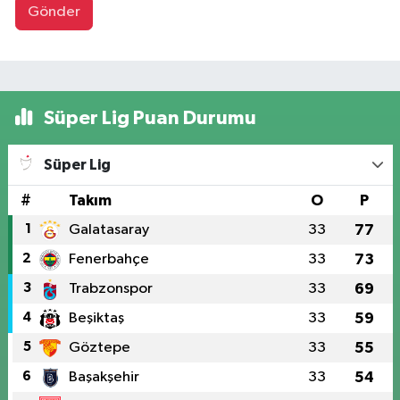
Gönder
Süper Lig Puan Durumu
Süper Lig
#
Takım
O
P
1
Galatasaray
33
77
2
Fenerbahçe
33
73
3
Trabzonspor
33
69
4
Beşiktaş
33
59
5
Göztepe
33
55
6
Başakşehir
33
54