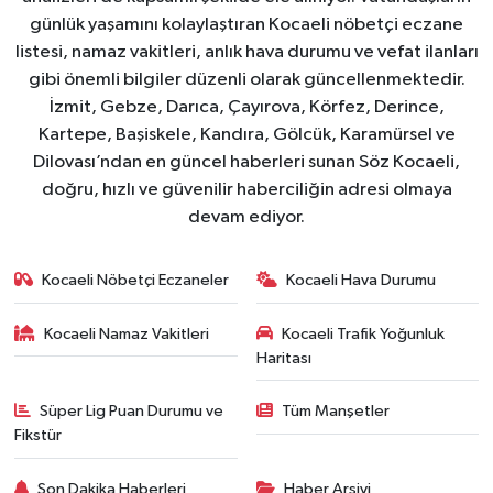
günlük yaşamını kolaylaştıran Kocaeli nöbetçi eczane
listesi, namaz vakitleri, anlık hava durumu ve vefat ilanları
gibi önemli bilgiler düzenli olarak güncellenmektedir.
İzmit, Gebze, Darıca, Çayırova, Körfez, Derince,
Kartepe, Başiskele, Kandıra, Gölcük, Karamürsel ve
Dilovası’ndan en güncel haberleri sunan Söz Kocaeli,
doğru, hızlı ve güvenilir haberciliğin adresi olmaya
devam ediyor.
Kocaeli Nöbetçi Eczaneler
Kocaeli Hava Durumu
Kocaeli Namaz Vakitleri
Kocaeli Trafik Yoğunluk
Haritası
Süper Lig Puan Durumu ve
Tüm Manşetler
Fikstür
Son Dakika Haberleri
Haber Arşivi