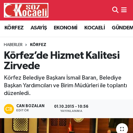
Kocaeli Nöbetçi Eczaneler
KÖRFEZ
ASAYİŞ
EKONOMİ
KOCAELİ
GÜNDE
Kocaeli Hava Durumu
HABERLER
KÖRFEZ
Kocaeli Namaz Vakitleri
Körfez’de Hizmet Kalitesi
Zirvede
Kocaeli Trafik Yoğunluk Haritası
Körfez Belediye Başkanı İsmail Baran, Belediye
Süper Lig Puan Durumu ve Fikstür
Başkan Yardımcıları ve Birim Müdürleri ile toplantı
düzenledi.
Tüm Manşetler
CAN BOZALAN
01.10.2015 - 10:56
EDITÖR
YAYINLANMA
Son Dakika Haberleri
Haber Arşivi