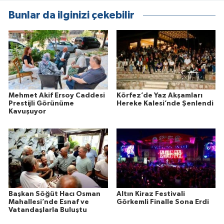
Bunlar da ilginizi çekebilir
Mehmet Akif Ersoy Caddesi
Körfez’de Yaz Akşamları
Prestijli Görünüme
Hereke Kalesi’nde Şenlendi
Kavuşuyor
Başkan Söğüt Hacı Osman
Altın Kiraz Festivali
Mahallesi’nde Esnaf ve
Görkemli Finalle Sona Erdi
Vatandaşlarla Buluştu