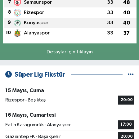
7
Samsunspor
33
48
8
Rizespor
33
40
9
Konyaspor
33
40
10
Alanyaspor
33
37
Detaylar için tıklayın
Süper Lig Fikstür
15 Mayıs, Cuma
Rizespor - Beşiktaş
20:00
16 Mayıs, Cumartesi
Fatih Karagümrük - Alanyaspor
17:00
Gaziantep FK - Başakşehir
20:00