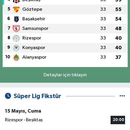
5
Göztepe
33
55
6
Başakşehir
33
54
7
Samsunspor
33
48
8
Rizespor
33
40
9
Konyaspor
33
40
10
Alanyaspor
33
37
Detaylar için tıklayın
Süper Lig Fikstür
15 Mayıs, Cuma
Rizespor - Beşiktaş
20:00