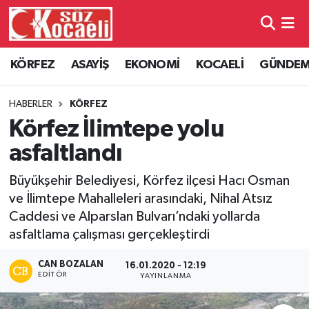
Kocaeli Nöbetçi Eczaneler
KÖRFEZ
ASAYİŞ
EKONOMİ
KOCAELİ
GÜNDE
Kocaeli Hava Durumu
HABERLER
KÖRFEZ
Kocaeli Namaz Vakitleri
Körfez İlimtepe yolu
asfaltlandı
Kocaeli Trafik Yoğunluk Haritası
Büyükşehir Belediyesi, Körfez ilçesi Hacı Osman
Süper Lig Puan Durumu ve Fikstür
ve İlimtepe Mahalleleri arasındaki, Nihal Atsız
Caddesi ve Alparslan Bulvarı’ndaki yollarda
Tüm Manşetler
asfaltlama çalışması gerçekleştirdi
Son Dakika Haberleri
CAN BOZALAN
16.01.2020 - 12:19
EDITÖR
YAYINLANMA
Haber Arşivi