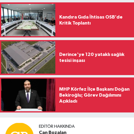
Kandıra Gıda İhtisas OSB’de
Kritik Toplantı
Derince'ye 120 yataklı sağlık
tesisi inşası
MHP Körfez İlçe Başkanı Doğan
Bekiroğlu; Görev Dağılımını
Açıkladı
EDITÖR HAKKINDA
Can Bozalan