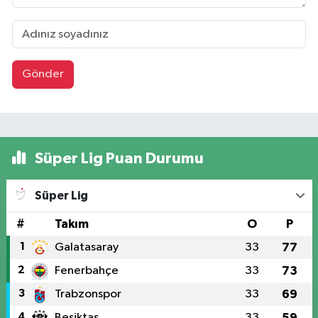
Gönder
Süper Lig Puan Durumu
Süper Lig
#
Takım
O
P
1
Galatasaray
33
77
2
Fenerbahçe
33
73
3
Trabzonspor
33
69
4
Beşiktaş
33
59