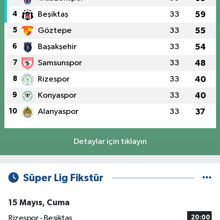
4
Beşiktaş
33
59
5
Göztepe
33
55
6
Başakşehir
33
54
7
Samsunspor
33
48
8
Rizespor
33
40
9
Konyaspor
33
40
10
Alanyaspor
33
37
Detaylar için tıklayın
Süper Lig Fikstür
15 Mayıs, Cuma
Rizespor - Beşiktaş
20:00