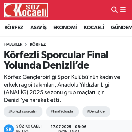
Kocaeli Nöbetçi Eczaneler
KÖRFEZ
ASAYİŞ
EKONOMİ
KOCAELİ
GÜNDE
Kocaeli Hava Durumu
HABERLER
KÖRFEZ
Kocaeli Namaz Vakitleri
Körfezli Sporcular Final
Yolunda Denizli’de
Kocaeli Trafik Yoğunluk Haritası
Körfez Gençlerbirliği Spor Kulübü’nün kadın ve
Süper Lig Puan Durumu ve Fikstür
erkek ragbi takımları, Anadolu Yıldızlar Ligi
(ANALİG) 2025 sezonu grup maçları için
Tüm Manşetler
Denizli’ye hareket etti.
#Körfezli sporcular
#Final Yolunda
#Denizli’de
Son Dakika Haberleri
SÖZ KOCAELI
Haber Arşivi
17.07.2025 - 08:06
EDITÖR
YAYINLANMA