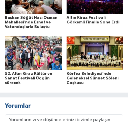
Başkan Söğüt Hacı Osman
Altın Kiraz Festivali
Mahallesi’nde Esnaf ve
Görkemli Finalle Sona Erdi
Vatandaşlarla Buluştu
52. Altın Kiraz Kültür ve
Körfez Belediyesi’nde
Sanat Festivali Üç gün
Geleneksel Sünnet Şöleni
sürecek
Coşkusu
Yorumlar