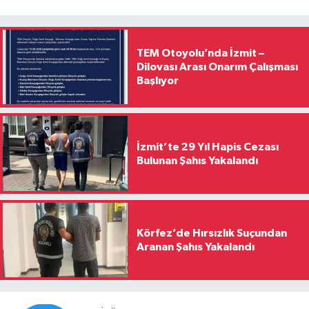
TEM Otoyolu’nda İzmit –
Dilovası Arası Onarım Çalışması
Başlıyor
İzmit’te 29 Yıl Hapis Cezası
Bulunan Şahıs Yakalandı
Körfez’de Hırsızlık Suçundan
Aranan Şahıs Yakalandı