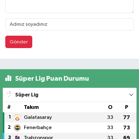
Gönder
Süper Lig Puan Durumu
Süper Lig
#
Takım
O
P
1
Galatasaray
33
77
2
Fenerbahçe
33
73
3
Trabzonspor
33
69