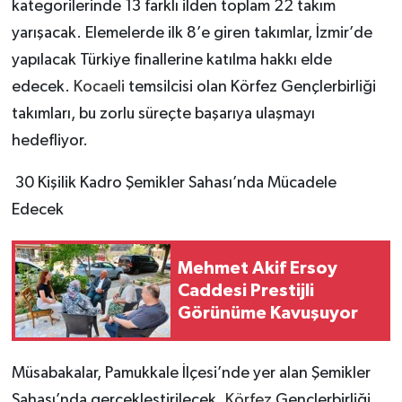
kategorilerinde 13 farklı ilden toplam 22 takım
yarışacak. Elemelerde ilk 8’e giren takımlar, İzmir’de
yapılacak Türkiye finallerine katılma hakkı elde
edecek.
Kocaeli
temsilcisi olan Körfez Gençlerbirliği
takımları, bu zorlu süreçte başarıya ulaşmayı
hedefliyor.
30 Kişilik Kadro Şemikler Sahası’nda Mücadele
Edecek
Mehmet Akif Ersoy
Caddesi Prestijli
Görünüme Kavuşuyor
Müsabakalar, Pamukkale İlçesi’nde yer alan Şemikler
Sahası’nda gerçekleştirilecek.
Körfez
Gençlerbirliği