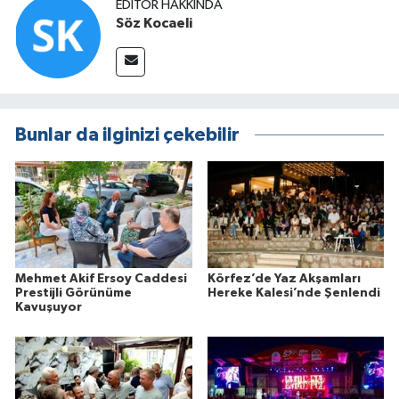
EDITÖR HAKKINDA
Söz Kocaeli
Bunlar da ilginizi çekebilir
Mehmet Akif Ersoy Caddesi
Körfez’de Yaz Akşamları
Prestijli Görünüme
Hereke Kalesi’nde Şenlendi
Kavuşuyor