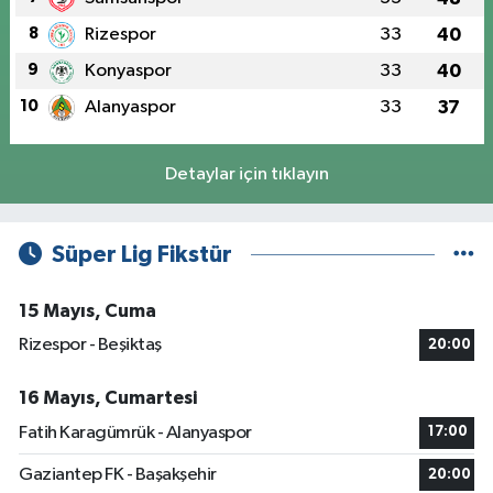
8
Rizespor
33
40
9
Konyaspor
33
40
10
Alanyaspor
33
37
Detaylar için tıklayın
Süper Lig Fikstür
15 Mayıs, Cuma
Rizespor - Beşiktaş
20:00
16 Mayıs, Cumartesi
Fatih Karagümrük - Alanyaspor
17:00
Gaziantep FK - Başakşehir
20:00