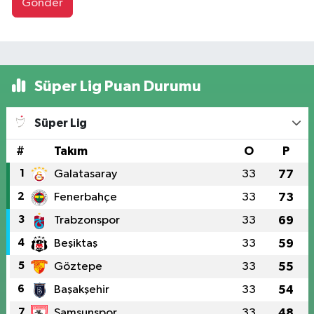
Gönder
Süper Lig Puan Durumu
Süper Lig
#
Takım
O
P
1
Galatasaray
33
77
2
Fenerbahçe
33
73
3
Trabzonspor
33
69
4
Beşiktaş
33
59
5
Göztepe
33
55
6
Başakşehir
33
54
7
Samsunspor
33
48