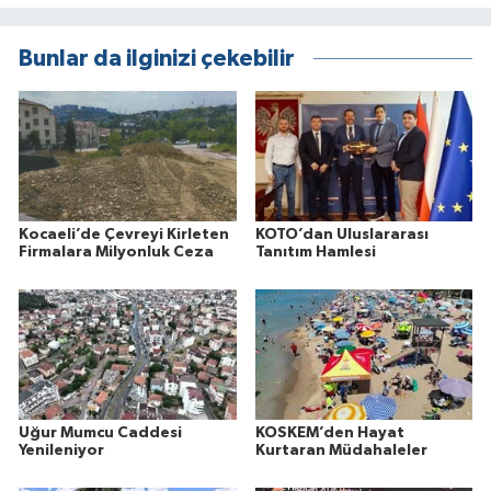
Bunlar da ilginizi çekebilir
Kocaeli’de Çevreyi Kirleten
KOTO’dan Uluslararası
Firmalara Milyonluk Ceza
Tanıtım Hamlesi
Uğur Mumcu Caddesi
KOSKEM’den Hayat
Yenileniyor
Kurtaran Müdahaleler