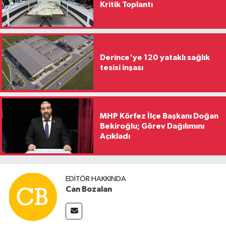
Kritik Toplantı
Derince'ye 120 yataklı sağlık
tesisi inşası
MHP Körfez İlçe Başkanı Doğan
Bekiroğlu; Görev Dağılımını
Açıkladı
EDITÖR HAKKINDA
Can Bozalan