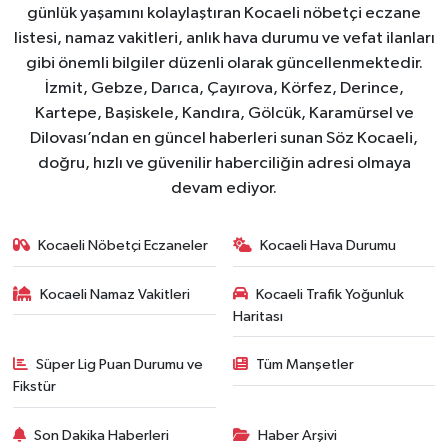
günlük yaşamını kolaylaştıran Kocaeli nöbetçi eczane
listesi, namaz vakitleri, anlık hava durumu ve vefat ilanları
gibi önemli bilgiler düzenli olarak güncellenmektedir.
İzmit, Gebze, Darıca, Çayırova, Körfez, Derince,
Kartepe, Başiskele, Kandıra, Gölcük, Karamürsel ve
Dilovası’ndan en güncel haberleri sunan Söz Kocaeli,
doğru, hızlı ve güvenilir haberciliğin adresi olmaya
devam ediyor.
Kocaeli Nöbetçi Eczaneler
Kocaeli Hava Durumu
Kocaeli Namaz Vakitleri
Kocaeli Trafik Yoğunluk
Haritası
Süper Lig Puan Durumu ve
Tüm Manşetler
Fikstür
Son Dakika Haberleri
Haber Arşivi