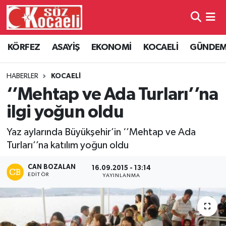
Kocaeli Nöbetçi Eczaneler
KÖRFEZ
ASAYİŞ
EKONOMİ
KOCAELİ
GÜNDE
Kocaeli Hava Durumu
HABERLER
KOCAELİ
Kocaeli Namaz Vakitleri
‘’Mehtap ve Ada Turları’’na
ilgi yoğun oldu
Kocaeli Trafik Yoğunluk Haritası
Yaz aylarında Büyükşehir’in ‘’Mehtap ve Ada
Süper Lig Puan Durumu ve Fikstür
Turları’’na katılım yoğun oldu
Tüm Manşetler
CAN BOZALAN
16.09.2015 - 13:14
EDITÖR
YAYINLANMA
Son Dakika Haberleri
Haber Arşivi