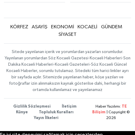
KÖRFEZ
ASAYİŞ
EKONOMİ
KOCAELİ
GÜNDEM
SİYASET
Sitede yayınlanan içerik ve yorumlardan yazarları sorumludur.
Yayınlanan yorumlardan Söz Kocaeli Gazetesi-Kocaeli Haberleri-Son
Dakika Kocaeli Haberleri-Kocaeli Gazeteleri-Söz Kocaeli Güncel
Kocaeli Haberler, sorumlu tutulamaz. Sitedeki tüm harici linkler ayrı
bir sayfada açılır. Sitemizde yayınlanan haber, köşe yazıları ve
fotoğraflar izin alınmaksızın kaynak gösterilse dahi, herhangi bir
ortamda kullanılamaz ve yayınlanamaz
Gizlilik Sözleşmesi
İletişim
Haber Yazılımı:
TE
Künye
Topluluk Kuralları
Bilişim
| Copyright ©
Yayın İlkeleri
2026
En iyi site deneyimi sağlamak için çerezlerden