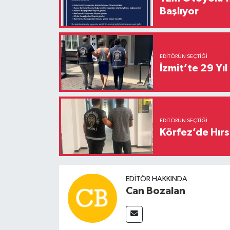
Başlıyor
EDITÖRÜN SEÇTIĞI
İzmit’te 29 Yı
EDITÖRÜN SEÇTIĞI
Körfez’de Hırs
EDITÖR HAKKINDA
Can Bozalan