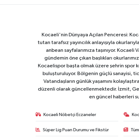
Kocaeli'nin Dünyaya Açılan Penceresi: Kocae
tutan tarafsız yayıncılık anlayışıyla okurlar
anbean sayfalarımıza taşınıyor. Kocaeli Va
gündemin öne çıkan başlıkları okurlarımıza
Kocaelispor başta olmak üzere şehrin spor ku
buluşturuluyor. Bölgenin güçlü sanayisi, ti
Vatandaşların günlük yaşamını kolaylaştıran
düzenli olarak güncellenmektedir. İzmit, Ge
en güncel haberleri s
Kocaeli Nöbetçi Eczaneler
Koc
Süper Lig Puan Durumu ve Fikstür
Tüm