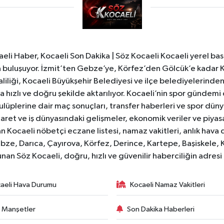
li Haber, Kocaeli Son Dakika | Söz Kocaeli Kocaeli yerel bası
ıyla buluşuyor. İzmit’ten Gebze’ye, Körfez’den Gölcük’e kadar 
liliği, Kocaeli Büyükşehir Belediyesi ve ilçe belediyelerinden 
 hızlı ve doğru şekilde aktarılıyor. Kocaeli’nin spor gündemi
lüplerine dair maç sonuçları, transfer haberleri ve spor düny
caret ve iş dünyasındaki gelişmeler, ekonomik veriler ve piyasa 
 Kocaeli nöbetçi eczane listesi, namaz vakitleri, anlık hava d
bze, Darıca, Çayırova, Körfez, Derince, Kartepe, Başiskele, 
unan Söz Kocaeli, doğru, hızlı ve güvenilir haberciliğin adres
aeli Hava Durumu
Kocaeli Namaz Vakitleri
 Manşetler
Son Dakika Haberleri