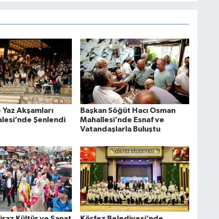
 Yaz Akşamları
Başkan Söğüt Hacı Osman
lesi’nde Şenlendi
Mahallesi’nde Esnaf ve
Vatandaşlarla Buluştu
Kiraz Kültür ve Sanat
Körfez Belediyesi’nde