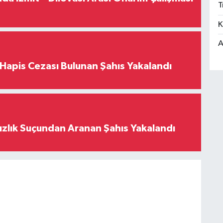
T
K
A
l Hapis Cezası Bulunan Şahıs Yakalandı
ızlık Suçundan Aranan Şahıs Yakalandı