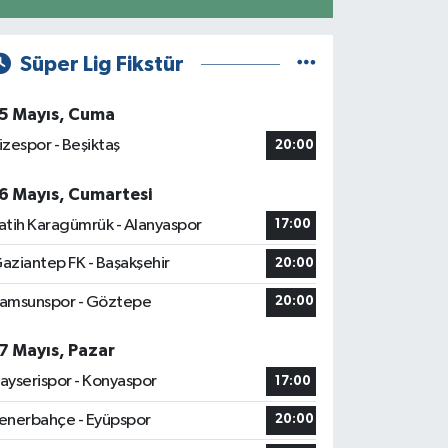
Süper Lig Fikstür
5 Mayıs, Cuma
izespor - Beşiktaş
20:00
6 Mayıs, Cumartesi
atih Karagümrük - Alanyaspor
17:00
aziantep FK - Başakşehir
20:00
amsunspor - Göztepe
20:00
7 Mayıs, Pazar
ayserispor - Konyaspor
17:00
enerbahçe - Eyüpspor
20:00