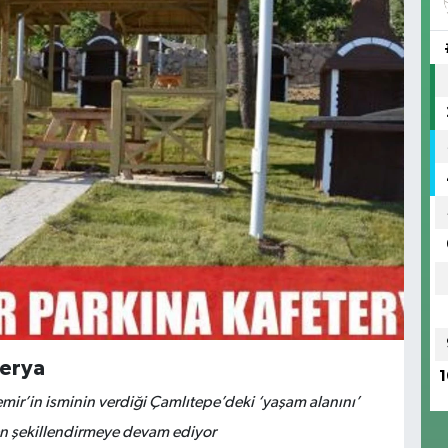
terya
1
mir’in isminin verdiği Çamlıtepe’deki ‘yaşam alanını’
en şekillendirmeye devam ediyor