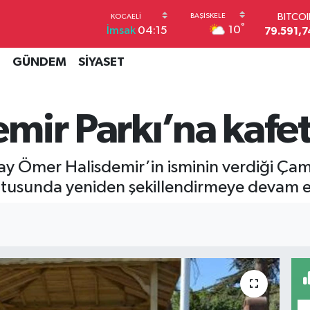
BITCO
79.591,7
°
10
İmsak
04:15
DOLA
45,4362
İ
GÜNDEM
SİYASET
EUR
53,3869
STERL
61,6038
mir Parkı’na kafe
G.ALT
6862,09
BİST1
ay Ömer Halisdemir’in isminin verdiği Çam
14.598
ultusunda yeniden şekillendirmeye devam 