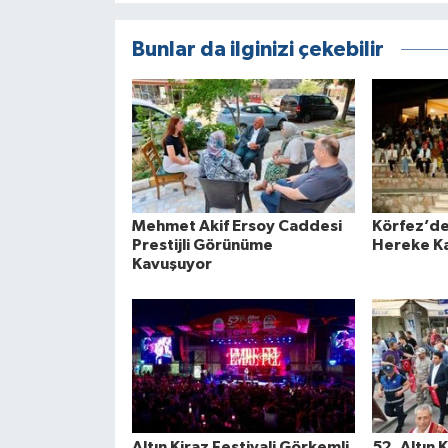
Bunlar da ilginizi çekebilir
Mehmet Akif Ersoy Caddesi
Körfez’de
Prestijli Görünüme
Hereke Ka
Kavuşuyor
Altın Kiraz Festivali Görkemli
52. Altın 