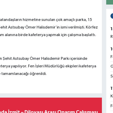
vatandaşların hizmetine sunulan çok amaçlı parka, 15
it Astsubay Ömer Halisdemir’in ismi verilmişti. Körfez
1
m alanına birde kafeterya yapmak için çalışma başlattı.
R
1
F
 Şehit Astsubay Ömer Halisdemir Parkı içerisinde
erya yapılıyor. Fen İşleri Müdürlüğü ekipleri kafeterya
G
nde tamamlanacağı öğrenildi.
S
1
K
F
a İzmit – Dilovası Arası Onarım Çalışması