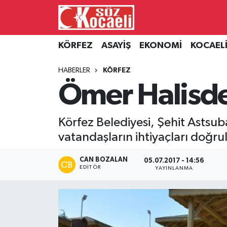
Kocaeli Nöbetçi Eczaneler
KÖRFEZ
ASAYİŞ
EKONOMİ
KOCAEL
Kocaeli Hava Durumu
HABERLER
KÖRFEZ
Ömer Halisde
Kocaeli Namaz Vakitleri
Kocaeli Trafik Yoğunluk Haritası
Körfez Belediyesi, Şehit Astsub
vatandaşların ihtiyaçları doğr
Süper Lig Puan Durumu ve Fikstür
CAN BOZALAN
05.07.2017 - 14:56
Tüm Manşetler
EDITÖR
YAYINLANMA
Son Dakika Haberleri
Haber Arşivi