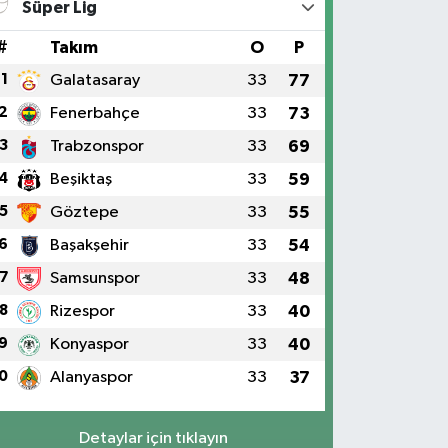
Süper Lig
#
Takım
O
P
1
Galatasaray
33
77
2
Fenerbahçe
33
73
3
Trabzonspor
33
69
4
Beşiktaş
33
59
5
Göztepe
33
55
6
Başakşehir
33
54
7
Samsunspor
33
48
8
Rizespor
33
40
9
Konyaspor
33
40
0
Alanyaspor
33
37
Detaylar için tıklayın