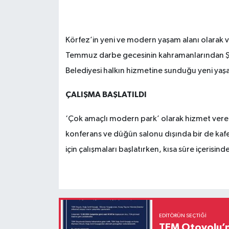
Körfez’in yeni ve modern yaşam alanı olarak 
Temmuz darbe gecesinin kahramanlarından Şeh
Belediyesi halkın hizmetine sunduğu yeni yaşa
ÇALIŞMA BAŞLATILDI
‘Çok amaçlı modern park’ olarak hizmet veren
konferans ve düğün salonu dışında bir de kafet
için çalışmaları başlatırken, kısa süre içerisi
EDITÖRÜN SEÇTIĞI
TEM Otoyolu’nd