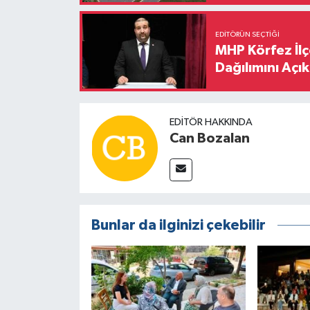
EDITÖRÜN SEÇTIĞI
MHP Körfez İl
Dağılımını Açık
EDITÖR HAKKINDA
Can Bozalan
Bunlar da ilginizi çekebilir