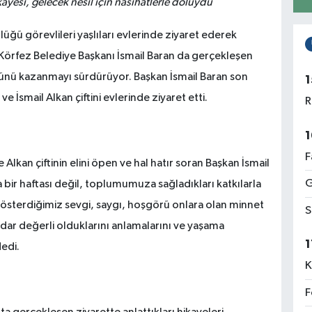
ikayesi, gelecek nesil için nasihatlerle doluydu
üğü görevlileri yaşlıları evlerinde ziyaret ederek
Körfez Belediye Başkanı İsmail Baran da gerçekleşen
önlünü kazanmayı sürdürüyor. Başkan İsmail Baran son
1
İsmail Alkan çiftini evlerinde ziyaret etti.
R
1
F
Alkan çiftinin elini öpen ve hal hatır soran Başkan İsmail
G
a bir haftası değil, toplumumuza sağladıkları katkılarla
 gösterdiğimiz sevgi, saygı, hoşgörü onlara olan minnet
S
dar değerli olduklarını anlamalarını ve yaşama
1
edi.
K
F