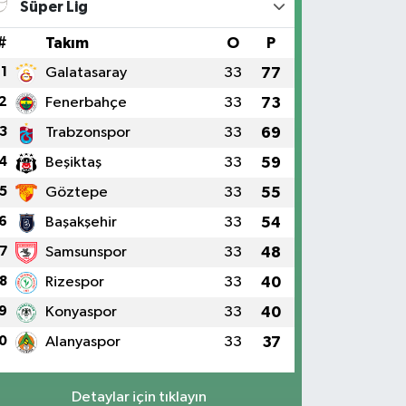
Süper Lig
#
Takım
O
P
1
Galatasaray
33
77
2
Fenerbahçe
33
73
3
Trabzonspor
33
69
4
Beşiktaş
33
59
5
Göztepe
33
55
6
Başakşehir
33
54
7
Samsunspor
33
48
8
Rizespor
33
40
9
Konyaspor
33
40
0
Alanyaspor
33
37
Detaylar için tıklayın