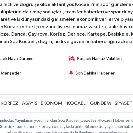
 hızlı ve doğru şekilde aktarılıyor. Kocaeli’nin spor gündemi
lüplerine dair maç sonuçları, transfer haberleri ve spor düny
caret ve iş dünyasındaki gelişmeler, ekonomik veriler ve piyasa 
 Kocaeli nöbetçi eczane listesi, namaz vakitleri, anlık hava d
bze, Darıca, Çayırova, Körfez, Derince, Kartepe, Başiskele, 
unan Söz Kocaeli, doğru, hızlı ve güvenilir haberciliğin adres
aeli Hava Durumu
Kocaeli Namaz Vakitleri
 Manşetler
Son Dakika Haberleri
KÖRFEZ
ASAYİŞ
EKONOMİ
KOCAELİ
GÜNDEM
SİYASET
orumludur. Yayınlanan yorumlardan Söz Kocaeli Gazetesi-Kocaeli Haberleri
tedeki tüm harici linkler ayrı bir sayfada açılır. Sitemizde yayınlanan haber