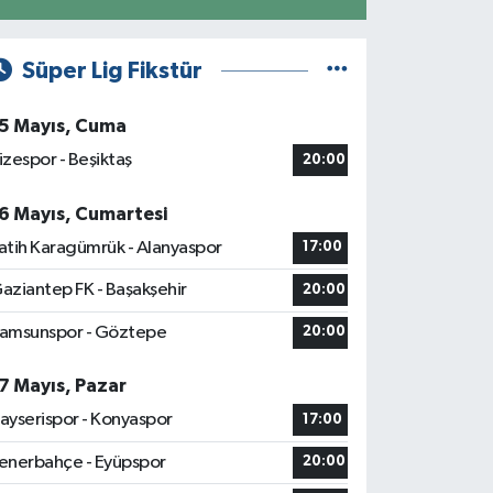
Süper Lig Fikstür
5 Mayıs, Cuma
izespor - Beşiktaş
20:00
6 Mayıs, Cumartesi
atih Karagümrük - Alanyaspor
17:00
aziantep FK - Başakşehir
20:00
amsunspor - Göztepe
20:00
7 Mayıs, Pazar
ayserispor - Konyaspor
17:00
enerbahçe - Eyüpspor
20:00