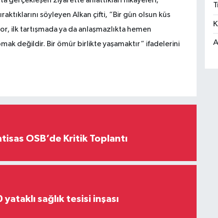
ta gerçekleşen ziyarette anlattıkları hikayeleri,
T
raktıklarını söyleyen Alkan çifti, “Bir gün olsun küs
K
or, ilk tartışmada ya da anlaşmazlıkta hemen
A
k değildir. Bir ömür birlikte yaşamaktır” ifadelerini
htisas OSB’de Kritik Toplantı
yataklı sağlık tesisi inşası