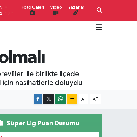
IN
4
-1.82
Foto Galeri
Video
Yazarlar
R
0
0.02
O
0
0.19
İN
0
0.18
 olmalı
IN
000
0.19
00
,00
0
lileri ile birlikte ilçede
l için nasihatlerle doluydu
-
+
A
A
Süper Lig Puan Durumu