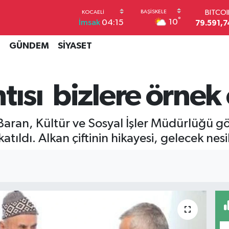
BITCO
79.591,7
°
10
İmsak
04:15
DOLA
45,4362
EUR
İ
GÜNDEM
SİYASET
53,3869
STERL
61,6038
tısı bizlere örnek
G.ALT
6862,09
BİST1
14.598
aran, Kültür ve Sosyal İşler Müdürlüğü görev
tıldı. Alkan çiftinin hikayesi, gelecek nesi