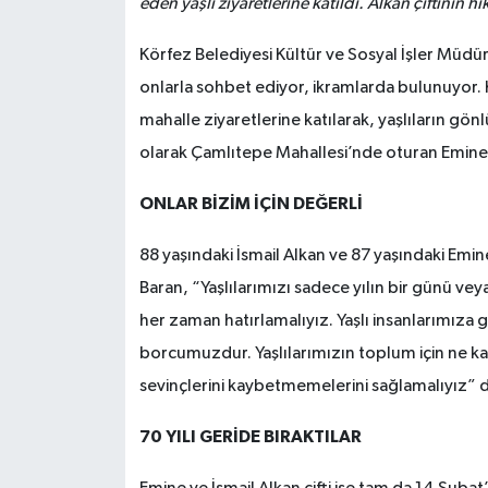
eden yaşlı ziyaretlerine katıldı. Alkan çiftinin h
Körfez Belediyesi Kültür ve Sosyal İşler Müdürl
onlarla sohbet ediyor, ikramlarda bulunuyor. 
mahalle ziyaretlerine katılarak, yaşlıların g
olarak Çamlıtepe Mahallesi’nde oturan Emine ve 
ONLAR BİZİM İÇİN DEĞERLİ
88 yaşındaki İsmail Alkan ve 87 yaşındaki Emine 
Baran, “Yaşlılarımızı sadece yılın bir günü vey
her zaman hatırlamalıyız. Yaşlı insanlarımıza
borcumuzdur. Yaşlılarımızın toplum için ne ka
sevinçlerini kaybetmemelerini sağlamalıyız” d
70 YILI GERİDE BIRAKTILAR