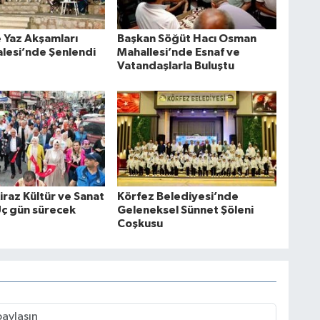
 Yaz Akşamları
Başkan Söğüt Hacı Osman
lesi’nde Şenlendi
Mahallesi’nde Esnaf ve
Vatandaşlarla Buluştu
Kiraz Kültür ve Sanat
Körfez Belediyesi’nde
Üç gün sürecek
Geleneksel Sünnet Şöleni
Coşkusu