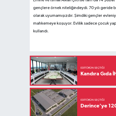
Emine ve İsmail Alkan çifti ise tam da 14 Şubat’
gençlere örnek niteliğindeydi. 70 yılı geride bı
olarak uyumamışızdır. Şimdiki gençler evleniy
mahkemeye koşuyor. Evlilik sadece çocuk yapma
kullandı.
EDITÖRÜN SEÇTIĞI
Kandıra Gıda İ
EDITÖRÜN SEÇTIĞI
Derince'ye 120 