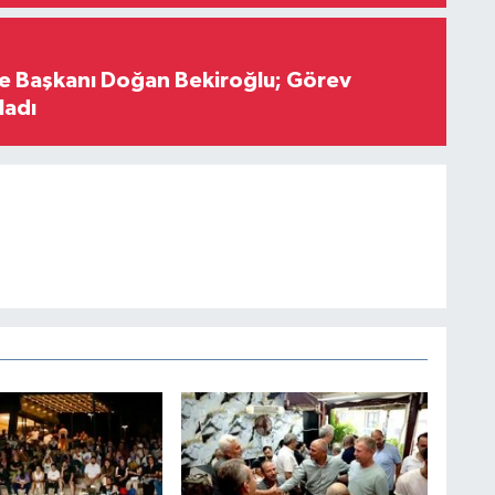
çe Başkanı Doğan Bekiroğlu; Görev
ladı