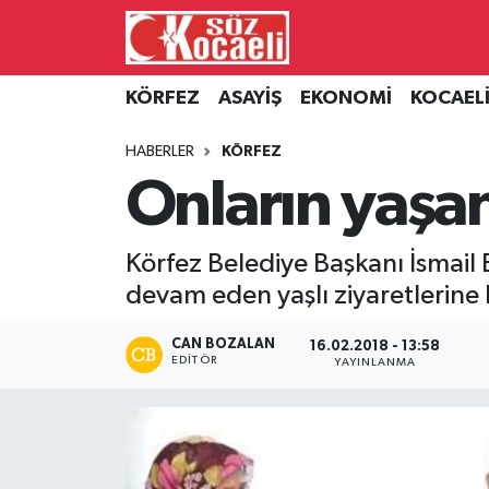
Kocaeli Nöbetçi Eczaneler
KÖRFEZ
ASAYİŞ
EKONOMİ
KOCAEL
Kocaeli Hava Durumu
HABERLER
KÖRFEZ
Onların yaşan
Kocaeli Namaz Vakitleri
Kocaeli Trafik Yoğunluk Haritası
Körfez Belediye Başkanı İsmail B
devam eden yaşlı ziyaretlerine ka
Süper Lig Puan Durumu ve Fikstür
CAN BOZALAN
16.02.2018 - 13:58
Tüm Manşetler
EDITÖR
YAYINLANMA
Son Dakika Haberleri
Haber Arşivi