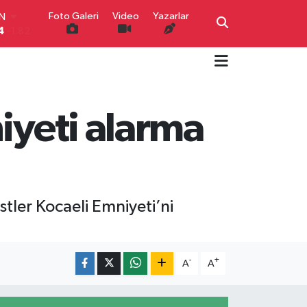
IN
Foto Galeri
Video
Yazarlar
4
-1.82
R
0
0.02
O
0
0.19
İN
iyeti alarma
0
0.18
IN
000
0.19
00
,00
0
tler Kocaeli Emniyeti’ni
-
+
A
A