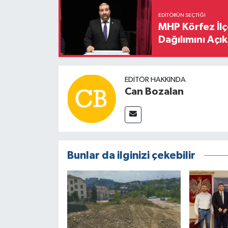
EDITÖRÜN SEÇTIĞI
MHP Körfez İl
Dağılımını Açık
EDITÖR HAKKINDA
Can Bozalan
Bunlar da ilginizi çekebilir