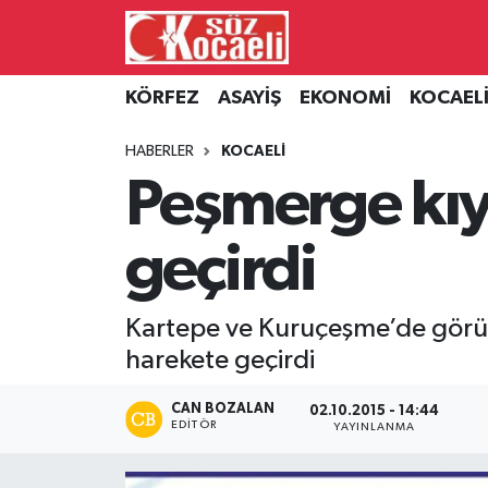
Kocaeli Nöbetçi Eczaneler
KÖRFEZ
ASAYİŞ
EKONOMİ
KOCAEL
Kocaeli Hava Durumu
HABERLER
KOCAELİ
Peşmerge kıya
Kocaeli Namaz Vakitleri
geçirdi
Kocaeli Trafik Yoğunluk Haritası
Süper Lig Puan Durumu ve Fikstür
Kartepe ve Kuruçeşme’de görüld
harekete geçirdi
Tüm Manşetler
CAN BOZALAN
02.10.2015 - 14:44
Son Dakika Haberleri
EDITÖR
YAYINLANMA
Haber Arşivi