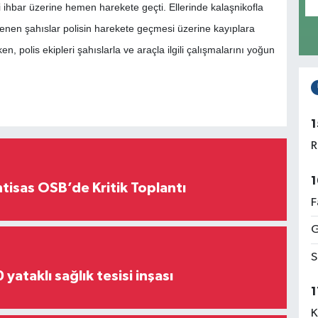
eri ihbar üzerine hemen harekete geçti. Ellerinde kalaşnikofla
enen şahıslar polisin harekete geçmesi üzerine kayıplara
ken, polis ekipleri şahıslarla ve araçla ilgili çalışmalarını yoğun
1
R
1
htisas OSB’de Kritik Toplantı
F
G
S
yataklı sağlık tesisi inşası
1
K