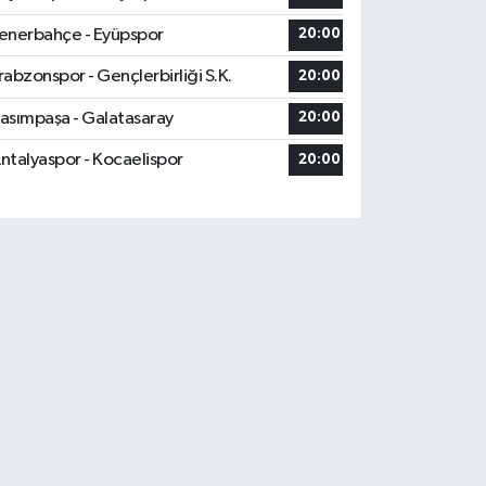
enerbahçe - Eyüpspor
20:00
rabzonspor - Gençlerbirliği S.K.
20:00
asımpaşa - Galatasaray
20:00
ntalyaspor - Kocaelispor
20:00