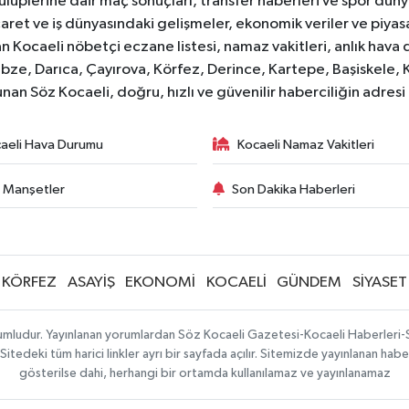
lüplerine dair maç sonuçları, transfer haberleri ve spor düny
caret ve iş dünyasındaki gelişmeler, ekonomik veriler ve piyasa 
 Kocaeli nöbetçi eczane listesi, namaz vakitleri, anlık hava d
bze, Darıca, Çayırova, Körfez, Derince, Kartepe, Başiskele, 
unan Söz Kocaeli, doğru, hızlı ve güvenilir haberciliğin adres
aeli Hava Durumu
Kocaeli Namaz Vakitleri
 Manşetler
Son Dakika Haberleri
KÖRFEZ
ASAYİŞ
EKONOMİ
KOCAELİ
GÜNDEM
SİYASET
orumludur. Yayınlanan yorumlardan Söz Kocaeli Gazetesi-Kocaeli Haberleri
tedeki tüm harici linkler ayrı bir sayfada açılır. Sitemizde yayınlanan haber
gösterilse dahi, herhangi bir ortamda kullanılamaz ve yayınlanamaz