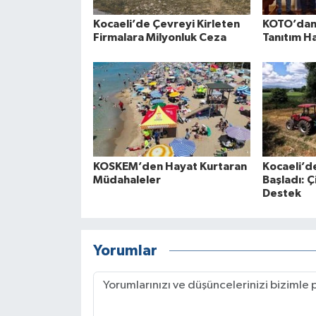
Kocaeli’de Çevreyi Kirleten
KOTO’dan 
Firmalara Milyonluk Ceza
Tanıtım H
KOSKEM’den Hayat Kurtaran
Kocaeli’d
Müdahaleler
Başladı: Ç
Destek
Yorumlar