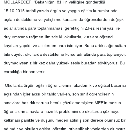
MOLLARECEP: “Bakanlığın 81 ilin valiliğine gönderdiği
15.10.2015 tarihli yazıda örgün ve yaygın eğitim kurumlarında
açılan destekleme ve yetiştirme kurslarında öğrencilerden değişik
adlar altında para toplanmaması gerektiğini 2.kez resmi yazı ile
duyurmasına rağmen ilimizde ki okullarda, kurslara öğrenci
kayıtları yapıldı ve ailelerden para isteniyor. Bunu artık sağır sultan
bile duydu, okullarda destekleme kursu adı altında para toplanıyor,
duymadıysanız bir kez daha yüksek sesle buradan söylüyoruz. Bu
çarpıklığa bir son verin…
Okullarda örgün eğitim öğrencilerinin akademik ve eğitsel başarısı
açısından içler acısı bir tablo varken, son sınıf öğrencilerinin
sınavlara hazırlık sorunu henüz çözülememişken MEB’in mezun
öğrencilerin sınavlara hazırlık problemini de okullarda çözmeye
kalkması panikle ve düşünülmeden atılmış son derece olumsuz bir
adımdır ve okulları eğitim, öğretim, güvenlik vb yönlerden olumsuz