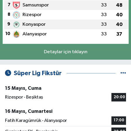
7
Samsunspor
33
48
8
Rizespor
33
40
9
Konyaspor
33
40
10
Alanyaspor
33
37
Detaylar için tıklayın
Süper Lig Fikstür
15 Mayıs, Cuma
Rizespor - Beşiktaş
20:00
16 Mayıs, Cumartesi
Fatih Karagümrük - Alanyaspor
17:00