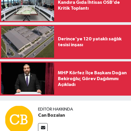
Kandıra Gıda İhtisas OSB’de
Kritik Toplantı
Derince'ye 120 yataklı sağlık
tesisi inşası
MHP Körfez İlçe Başkanı Doğan
Bekiroğlu; Görev Dağılımını
Açıkladı
EDITÖR HAKKINDA
Can Bozalan