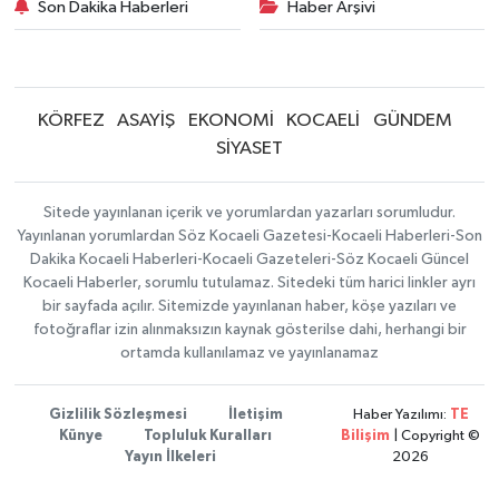
Son Dakika Haberleri
Haber Arşivi
KÖRFEZ
ASAYİŞ
EKONOMİ
KOCAELİ
GÜNDEM
SİYASET
Sitede yayınlanan içerik ve yorumlardan yazarları sorumludur.
Yayınlanan yorumlardan Söz Kocaeli Gazetesi-Kocaeli Haberleri-Son
Dakika Kocaeli Haberleri-Kocaeli Gazeteleri-Söz Kocaeli Güncel
Kocaeli Haberler, sorumlu tutulamaz. Sitedeki tüm harici linkler ayrı
bir sayfada açılır. Sitemizde yayınlanan haber, köşe yazıları ve
fotoğraflar izin alınmaksızın kaynak gösterilse dahi, herhangi bir
ortamda kullanılamaz ve yayınlanamaz
Gizlilik Sözleşmesi
İletişim
Haber Yazılımı:
TE
Künye
Topluluk Kuralları
Bilişim
| Copyright ©
Yayın İlkeleri
2026