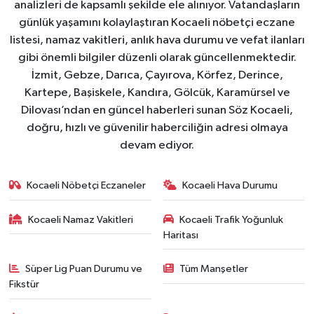
analizleri de kapsamlı şekilde ele alınıyor. Vatandaşların
günlük yaşamını kolaylaştıran Kocaeli nöbetçi eczane
listesi, namaz vakitleri, anlık hava durumu ve vefat ilanları
gibi önemli bilgiler düzenli olarak güncellenmektedir.
İzmit, Gebze, Darıca, Çayırova, Körfez, Derince,
Kartepe, Başiskele, Kandıra, Gölcük, Karamürsel ve
Dilovası’ndan en güncel haberleri sunan Söz Kocaeli,
doğru, hızlı ve güvenilir haberciliğin adresi olmaya
devam ediyor.
Kocaeli Nöbetçi Eczaneler
Kocaeli Hava Durumu
Kocaeli Namaz Vakitleri
Kocaeli Trafik Yoğunluk
Haritası
Süper Lig Puan Durumu ve
Tüm Manşetler
Fikstür