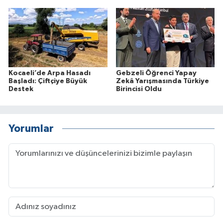
Kocaeli’de Arpa Hasadı
Gebzeli Öğrenci Yapay
Başladı: Çiftçiye Büyük
Zekâ Yarışmasında Türkiye
Destek
Birincisi Oldu
Yorumlar