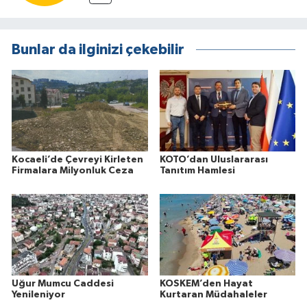
Bunlar da ilginizi çekebilir
Kocaeli’de Çevreyi Kirleten
KOTO’dan Uluslararası
Firmalara Milyonluk Ceza
Tanıtım Hamlesi
Uğur Mumcu Caddesi
KOSKEM’den Hayat
Yenileniyor
Kurtaran Müdahaleler