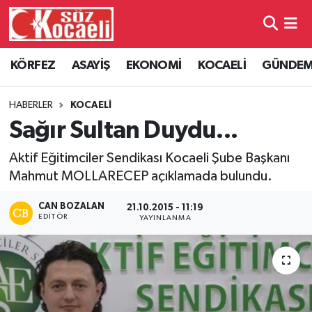
Kocaeli Nöbetçi Eczaneler
KÖRFEZ
ASAYİŞ
EKONOMİ
KOCAELİ
GÜNDE
Kocaeli Hava Durumu
HABERLER
KOCAELİ
Kocaeli Namaz Vakitleri
Sağır Sultan Duydu...
Aktif Eğitimciler Sendikası Kocaeli Şube Başkanı
Kocaeli Trafik Yoğunluk Haritası
Mahmut MOLLARECEP açıklamada bulundu.
Süper Lig Puan Durumu ve Fikstür
CAN BOZALAN
21.10.2015 - 11:19
EDITÖR
YAYINLANMA
Tüm Manşetler
Son Dakika Haberleri
Haber Arşivi