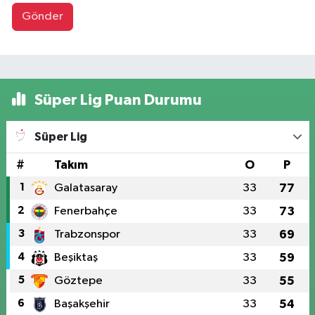
Gönder
Süper Lig Puan Durumu
Süper Lig
#
Takım
O
P
1
Galatasaray
33
77
2
Fenerbahçe
33
73
3
Trabzonspor
33
69
4
Beşiktaş
33
59
5
Göztepe
33
55
6
Başakşehir
33
54