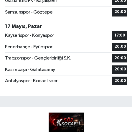
Gaziantep FK - Başakşehir
20:00
Samsunspor - Göztepe
20:00
17 Mayıs, Pazar
Kayserispor - Konyaspor
17:00
Fenerbahçe - Eyüpspor
20:00
Trabzonspor - Gençlerbirliği S.K.
20:00
Kasımpaşa - Galatasaray
20:00
Antalyaspor - Kocaelispor
20:00