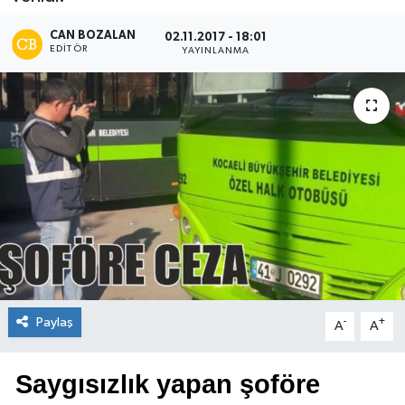
CAN BOZALAN
02.11.2017 - 18:01
EDITÖR
YAYINLANMA
Paylaş
-
+
A
A
Saygısızlık yapan şoföre