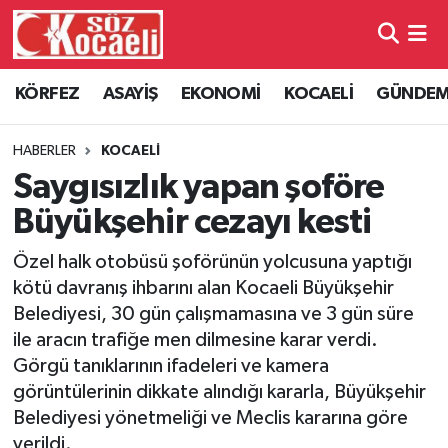
Kocaeli Nöbetçi Eczaneler
KÖRFEZ
ASAYİŞ
EKONOMİ
KOCAELİ
GÜNDE
Kocaeli Hava Durumu
HABERLER
KOCAELİ
Kocaeli Namaz Vakitleri
Saygısızlık yapan şoföre
Büyükşehir cezayı kesti
Kocaeli Trafik Yoğunluk Haritası
Özel halk otobüsü şoförünün yolcusuna yaptığı
Süper Lig Puan Durumu ve Fikstür
kötü davranış ihbarını alan Kocaeli Büyükşehir
Belediyesi, 30 gün çalışmamasına ve 3 gün süre
Tüm Manşetler
ile aracın trafiğe men dilmesine karar verdi.
Görgü tanıklarının ifadeleri ve kamera
Son Dakika Haberleri
görüntülerinin dikkate alındığı kararla, Büyükşehir
Belediyesi yönetmeliği ve Meclis kararına göre
Haber Arşivi
verildi.