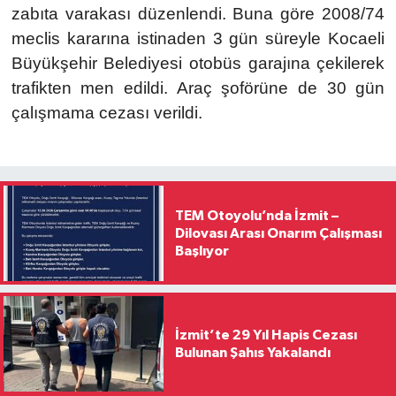
zabıta varakası düzenlendi. Buna göre
2008/74
meclis kararına istinaden 3 gün süreyle Kocaeli
Büyükşehir Belediyesi otobüs garajına çekilerek
trafikten men edildi. Araç şoförüne de 30 gün
çalışmama cezası verildi.
TEM Otoyolu’nda İzmit –
Dilovası Arası Onarım Çalışması
Başlıyor
İzmit’te 29 Yıl Hapis Cezası
Bulunan Şahıs Yakalandı