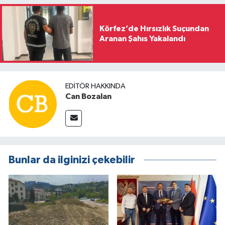
Körfez’de Hırsızlık Suçundan
Aranan Şahıs Yakalandı
EDITÖR HAKKINDA
Can Bozalan
Bunlar da ilginizi çekebilir