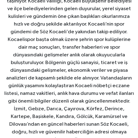
taşınıyor. Kocaeli Valiliği, Kocaeli Büyükşehir Belediyesi
ve ilçe belediyelerinden gelen duyurular, yerel siyaset
kulisleri ve gündemin öne çıkan başlıkları okurlarımıza
hızlı ve doğru şekilde aktarılıyor. Kocaeli’nin spor
gündemi de Söz Kocaeli’de yakından takip ediliyor.
Kocaelispor başta olmak üzere şehrin spor kulüplerine
dair maç sonuçları, transfer haberleri ve spor
dünyasındaki gelişmeler anlık olarak okuyucularla
buluşturuluyor. Bölgenin güçlü sanayisi, ticaret ve iş
dünyasındaki gelişmeler, ekonomik veriler ve piyasa
analizleri de kapsamlı şekilde ele alınıyor. Vatandaşların
günlük yaşamını kolaylaştıran Kocaeli nöbetçi eczane
listesi, namaz vakitleri, anlık hava durumu ve vefat ilanları
gibi önemli bilgiler düzenli olarak güncellenmektedir.
İzmit, Gebze, Darıca, Çayırova, Körfez, Derince,
Kartepe, Başiskele, Kandıra, Gölcük, Karamürsel ve
Dilovası’ndan en güncel haberleri sunan Söz Kocaeli,
doğru, hızlı ve güvenilir haberciliğin adresi olmaya