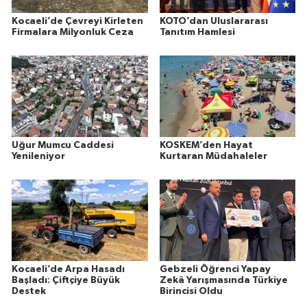
Kocaeli’de Çevreyi Kirleten
KOTO’dan Uluslararası
Firmalara Milyonluk Ceza
Tanıtım Hamlesi
Uğur Mumcu Caddesi
KOSKEM’den Hayat
Yenileniyor
Kurtaran Müdahaleler
Kocaeli’de Arpa Hasadı
Gebzeli Öğrenci Yapay
Başladı: Çiftçiye Büyük
Zekâ Yarışmasında Türkiye
Destek
Birincisi Oldu