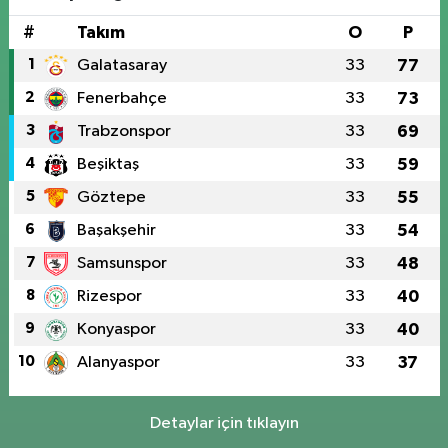
#
Takım
O
P
1
Galatasaray
33
77
2
Fenerbahçe
33
73
3
Trabzonspor
33
69
4
Beşiktaş
33
59
5
Göztepe
33
55
6
Başakşehir
33
54
7
Samsunspor
33
48
8
Rizespor
33
40
9
Konyaspor
33
40
10
Alanyaspor
33
37
Detaylar için tıklayın