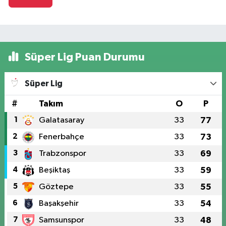
Süper Lig Puan Durumu
Süper Lig
#
Takım
O
P
1
Galatasaray
33
77
2
Fenerbahçe
33
73
3
Trabzonspor
33
69
4
Beşiktaş
33
59
5
Göztepe
33
55
6
Başakşehir
33
54
7
Samsunspor
33
48