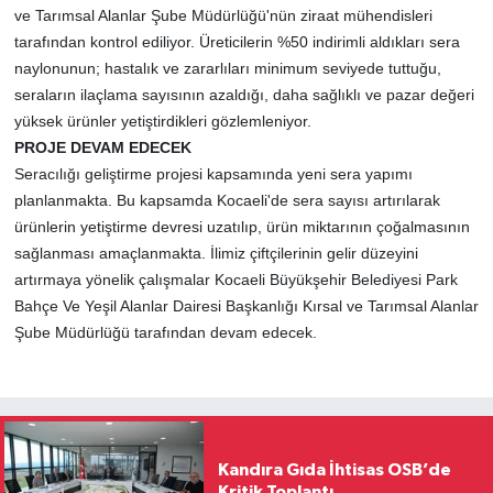
ve Tarımsal Alanlar Şube Müdürlüğü'nün ziraat mühendisleri
tarafından kontrol ediliyor. Üreticilerin %50 indirimli aldıkları sera
naylonunun; hastalık ve zararlıları minimum seviyede tuttuğu,
seraların ilaçlama sayısının azaldığı, daha sağlıklı ve pazar değeri
yüksek ürünler yetiştirdikleri gözlemleniyor.
PROJE DEVAM EDECEK
Seracılığı geliştirme projesi kapsamında yeni sera yapımı
planlanmakta. Bu kapsamda Kocaeli'de sera sayısı artırılarak
ürünlerin yetiştirme devresi uzatılıp, ürün miktarının çoğalmasının
sağlanması amaçlanmakta. İlimiz çiftçilerinin gelir düzeyini
artırmaya yönelik çalışmalar Kocaeli Büyükşehir Belediyesi Park
Bahçe Ve Yeşil Alanlar Dairesi Başkanlığı Kırsal ve Tarımsal Alanlar
Şube Müdürlüğü tarafından devam edecek.
Kandıra Gıda İhtisas OSB’de
Kritik Toplantı