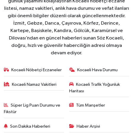
günlük yaşamını kolaylaştıran Kocaeli nöbetçi eczane
listesi, namaz vakitleri, anlık hava durumu ve vefat ilanları
gibi önemli bilgiler düzenli olarak güncellenmektedir.
İzmit, Gebze, Darıca, Çayırova, Körfez, Derince,
Kartepe, Başiskele, Kandıra, Gölcük, Karamürsel ve
Dilovası’ndan en güncel haberleri sunan Söz Kocaeli,
doğru, hızlı ve güvenilir haberciliğin adresi olmaya
devam ediyor.
Kocaeli Nöbetçi Eczaneler
Kocaeli Hava Durumu
Kocaeli Namaz Vakitleri
Kocaeli Trafik Yoğunluk
Haritası
Süper Lig Puan Durumu ve
Tüm Manşetler
Fikstür
Son Dakika Haberleri
Haber Arşivi