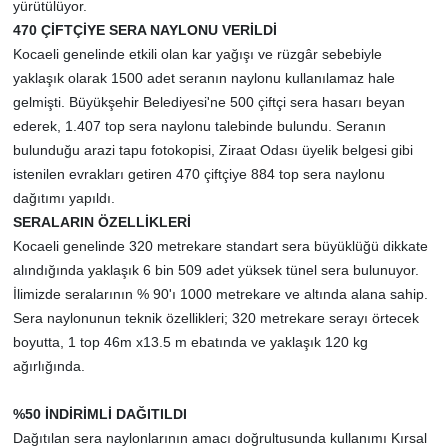
yürütülüyor.
470 ÇİFTÇİYE SERA NAYLONU VERİLDİ
Kocaeli genelinde etkili olan kar yağışı ve rüzgâr sebebiyle
yaklaşık olarak 1500 adet seranın naylonu kullanılamaz hale
gelmişti. Büyükşehir Belediyesi'ne 500 çiftçi sera hasarı beyan
ederek, 1.407 top sera naylonu talebinde bulundu. Seranın
bulunduğu arazi tapu fotokopisi, Ziraat Odası üyelik belgesi gibi
istenilen evrakları getiren 470 çiftçiye 884 top sera naylonu
dağıtımı yapıldı.
SERALARIN ÖZELLİKLERİ
Kocaeli genelinde 320 metrekare standart sera büyüklüğü dikkate
alındığında yaklaşık 6 bin 509 adet yüksek tünel sera bulunuyor.
İlimizde seralarının % 90'ı 1000 metrekare ve altında alana sahip.
Sera naylonunun teknik özellikleri; 320 metrekare serayı örtecek
boyutta, 1 top 46m x13.5 m ebatında ve yaklaşık 120 kg
ağırlığında.
%50 İNDİRİMLİ DAĞITILDI
Dağıtılan sera naylonlarının amacı doğrultusunda kullanımı Kırsal