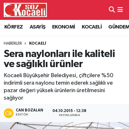
Kocaeli Nöbetçi Eczaneler
KÖRFEZ
ASAYİŞ
EKONOMİ
KOCAELİ
GÜNDE
Kocaeli Hava Durumu
HABERLER
KOCAELİ
Kocaeli Namaz Vakitleri
Sera naylonları ile kaliteli
ve sağlıklı ürünler
Kocaeli Trafik Yoğunluk Haritası
Kocaeli Büyükşehir Belediyesi, çiftçilere %50
Süper Lig Puan Durumu ve Fikstür
indirimli sera naylonu temin ederek sağlıklı ve
pazar değeri yüksek ürünlerin üretilmesini
Tüm Manşetler
sağlıyor
Son Dakika Haberleri
CAN BOZALAN
04.10.2015 - 12:38
EDITÖR
YAYINLANMA
Haber Arşivi