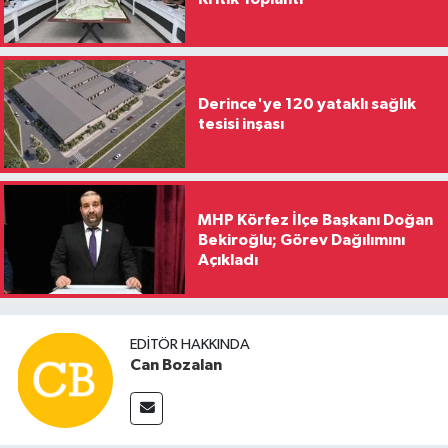
Derince'ye 120 yataklı sağlık
tesisi inşası
MHP Körfez İlçe Başkanı Doğan
Bekiroğlu; Görev Dağılımını
Açıkladı
EDITÖR HAKKINDA
Can Bozalan