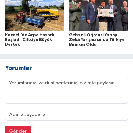
Kocaeli’de Arpa Hasadı
Gebzeli Öğrenci Yapay
Başladı: Çiftçiye Büyük
Zekâ Yarışmasında Türkiye
Destek
Birincisi Oldu
Yorumlar
Gönder