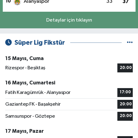
10
Alanyaspor
33
37
Detaylar için tıklayın
Süper Lig Fikstür
15 Mayıs, Cuma
Rizespor - Beşiktaş
20:00
16 Mayıs, Cumartesi
Fatih Karagümrük - Alanyaspor
17:00
Gaziantep FK - Başakşehir
20:00
Samsunspor - Göztepe
20:00
17 Mayıs, Pazar