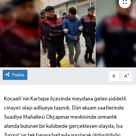
Paylaş
-
+
A
A
Kocaeli'nin Kartepe ilçesinde meydana gelen şiddetli
cinayet
olayı adliyeye taşındı. Dün akşam saatlerinde
Suadiye Mahallesi Okçapınar mevkisinde ormanlık
alanda bulunan bir kulübede gerçekleşen olayda, İsa
Turgut'un tek başına baltayla vurularak öldürüldüğü