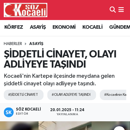
Kocaeli Nöbetçi Eczaneler
KÖRFEZ
ASAYİŞ
EKONOMİ
KOCAELİ
GÜNDE
Kocaeli Hava Durumu
HABERLER
ASAYİŞ
Kocaeli Namaz Vakitleri
ŞİDDETLİ CİNAYET, OLAYI
ADLİYEYE TAŞINDI
Kocaeli Trafik Yoğunluk Haritası
Kocaeli'nin Kartepe ilçesinde meydana gelen
Süper Lig Puan Durumu ve Fikstür
şiddetli cinayet olayı adliyeye taşındı.
#ŞİDDETLİ CİNAYET
#OLAYI ADLİYEYE TAŞINDI
#Kocaelinin Kart
Tüm Manşetler
SÖZ KOCAELI
Son Dakika Haberleri
20.01.2025 - 11:24
EDITÖR
YAYINLANMA
Haber Arşivi