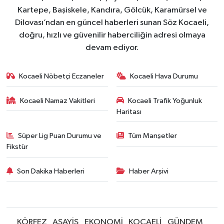
Kartepe, Başiskele, Kandıra, Gölcük, Karamürsel ve
Dilovası’ndan en güncel haberleri sunan Söz Kocaeli,
doğru, hızlı ve güvenilir haberciliğin adresi olmaya
devam ediyor.
Kocaeli Nöbetçi Eczaneler
Kocaeli Hava Durumu
Kocaeli Namaz Vakitleri
Kocaeli Trafik Yoğunluk
Haritası
Süper Lig Puan Durumu ve
Tüm Manşetler
Fikstür
Son Dakika Haberleri
Haber Arşivi
KÖRFEZ
ASAYİŞ
EKONOMİ
KOCAELİ
GÜNDEM