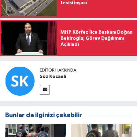
tesisi inşası
MHP Körfez İlçe Başkanı Doğan
Bekiroğlu; Görev Dağılımını
Açıkladı
EDITÖR HAKKINDA
Söz Kocaeli
Bunlar da ilginizi çekebilir