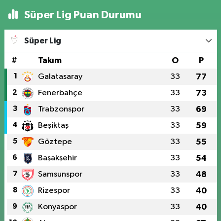
Süper Lig Puan Durumu
Süper Lig
#
Takım
O
P
1
Galatasaray
33
77
2
Fenerbahçe
33
73
3
Trabzonspor
33
69
4
Beşiktaş
33
59
5
Göztepe
33
55
6
Başakşehir
33
54
7
Samsunspor
33
48
8
Rizespor
33
40
9
Konyaspor
33
40