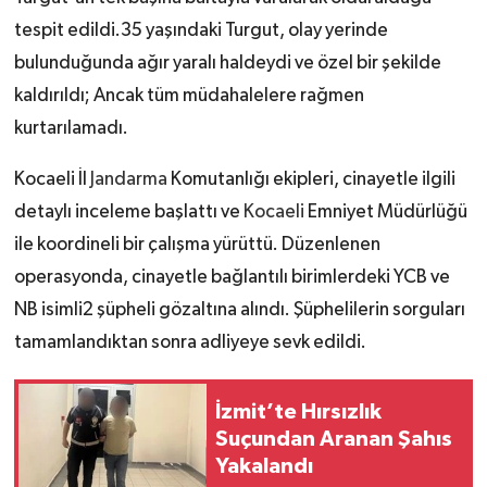
tespit edildi.35 yaşındaki Turgut, olay yerinde
bulunduğunda ağır yaralı haldeydi ve özel bir şekilde
kaldırıldı; Ancak tüm müdahalelere rağmen
kurtarılamadı.
Kocaeli İl
Jandarma
Komutanlığı ekipleri, cinayetle ilgili
detaylı inceleme başlattı ve
Kocaeli
Emniyet Müdürlüğü
ile koordineli bir çalışma yürüttü. Düzenlenen
operasyonda, cinayetle bağlantılı birimlerdeki YCB ve
NB isimli2 şüpheli gözaltına alındı. Şüphelilerin sorguları
tamamlandıktan sonra adliyeye sevk edildi.
İzmit’te Hırsızlık
Suçundan Aranan Şahıs
Yakalandı