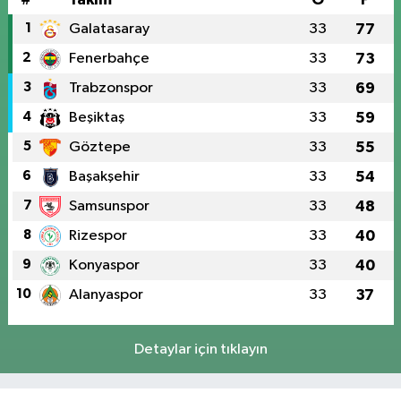
1
Galatasaray
33
77
2
Fenerbahçe
33
73
3
Trabzonspor
33
69
4
Beşiktaş
33
59
5
Göztepe
33
55
6
Başakşehir
33
54
7
Samsunspor
33
48
8
Rizespor
33
40
9
Konyaspor
33
40
10
Alanyaspor
33
37
Detaylar için tıklayın