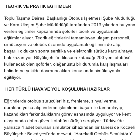
TEORİK VE PRATİK EĞİTİMLER
Toplu Taşıma Dairesi Başkanlığı Otobüs İşletmesi Şube Müdürlüğü
ve Kara Ulaşım Şube Müdürlüğü tarafından 2013 yılından bu yana
verilen eğitimler kapsamında şoförler teorik ve uygulamalı
eğitimler alıyor. Teorik eğitimlerini tamamlayan ulaşım personeli,
simülasyon ve otobüs üzerinde uygulamalı eğitimini de alıp,
başarılı olduktan sonra sertifika ve elektronik sürücü kartı almaya
hak kazanıyor. Büyükşehir’in filosuna katacağı 200 yeni otobüsü
kullanacak olan şoförler, olağanüstü bir durumla karşılaşmaları
halinde ne şekilde davranacakları konusunda simülasyonla
eğitiliyor.
HER TÜRLÜ HAVA VE YOL KOŞULUNA HAZIRLAR
Eğitimlerde otobüs sürücüleri hız, frenleme, sinyal verme,
duraktan yolcu alıp indirme işlemlerini başarı ile tamamlayıp,
kazandıkları farkındalıklarını görev esnasında uyguluyor ve kent
ulaşımında daha güvenli otobüs sürüşü sergiliyor. Türkiye’de
yalnızca 4 adet bulunan simülatör cihazından bir tanesi de Kocaeli
Büyükşehir Belediyesi’nde mevcut, “Hareketli Otobüs Simülatörü”