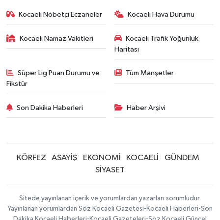
Kocaeli Nöbetçi Eczaneler
Kocaeli Hava Durumu
Kocaeli Namaz Vakitleri
Kocaeli Trafik Yoğunluk
Haritası
Süper Lig Puan Durumu ve
Tüm Manşetler
Fikstür
Son Dakika Haberleri
Haber Arşivi
KÖRFEZ
ASAYİŞ
EKONOMİ
KOCAELİ
GÜNDEM
SİYASET
Sitede yayınlanan içerik ve yorumlardan yazarları sorumludur.
Yayınlanan yorumlardan Söz Kocaeli Gazetesi-Kocaeli Haberleri-Son
Dakika Kocaeli Haberleri-Kocaeli Gazeteleri-Söz Kocaeli Güncel