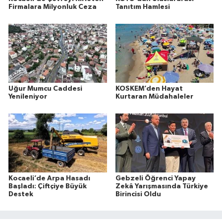
Firmalara Milyonluk Ceza
Tanıtım Hamlesi
Uğur Mumcu Caddesi
KOSKEM’den Hayat
Yenileniyor
Kurtaran Müdahaleler
Kocaeli’de Arpa Hasadı
Gebzeli Öğrenci Yapay
Başladı: Çiftçiye Büyük
Zekâ Yarışmasında Türkiye
Destek
Birincisi Oldu