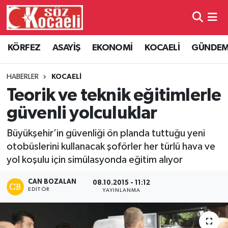
Kocaeli Nöbetçi Eczaneler
KÖRFEZ
ASAYİŞ
EKONOMİ
KOCAELİ
GÜNDE
Kocaeli Hava Durumu
HABERLER
KOCAELİ
Kocaeli Namaz Vakitleri
Teorik ve teknik eğitimlerle
güvenli yolculuklar
Kocaeli Trafik Yoğunluk Haritası
Büyükşehir’in güvenliği ön planda tuttuğu yeni
Süper Lig Puan Durumu ve Fikstür
otobüslerini kullanacak şoförler her türlü hava ve
yol koşulu için simülasyonda eğitim alıyor
Tüm Manşetler
CAN BOZALAN
08.10.2015 - 11:12
EDITÖR
YAYINLANMA
Son Dakika Haberleri
Haber Arşivi