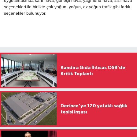
uygulamasında karlı hava, güneşli hava, yağmurlu hava, sisli hava
seçenekleri ile birlikte çok yoğun, yoğun, az yoğun trafik gibi farklı
seçenekler bulunuyor.
Kandıra Gıda İhtisas OSB’de
Kritik Toplantı
Derince'ye 120 yataklı sağlık
tesisi inşası