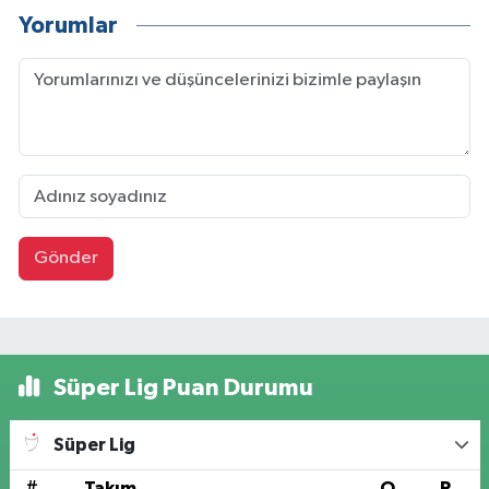
Yorumlar
Gönder
Süper Lig Puan Durumu
Süper Lig
#
Takım
O
P