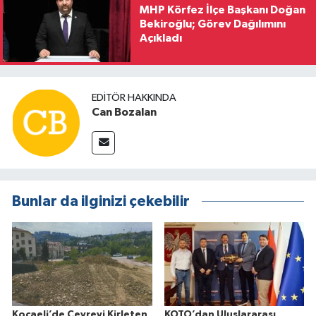
MHP Körfez İlçe Başkanı Doğan
Bekiroğlu; Görev Dağılımını
Açıkladı
EDITÖR HAKKINDA
Can Bozalan
Bunlar da ilginizi çekebilir
Kocaeli’de Çevreyi Kirleten
KOTO’dan Uluslararası