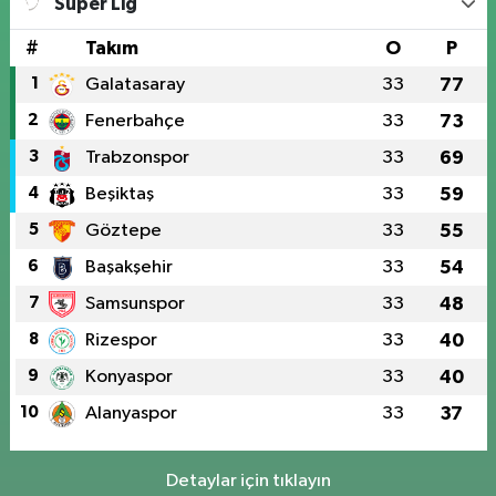
Süper Lig
#
Takım
O
P
1
Galatasaray
33
77
2
Fenerbahçe
33
73
3
Trabzonspor
33
69
4
Beşiktaş
33
59
5
Göztepe
33
55
6
Başakşehir
33
54
7
Samsunspor
33
48
8
Rizespor
33
40
9
Konyaspor
33
40
10
Alanyaspor
33
37
Detaylar için tıklayın