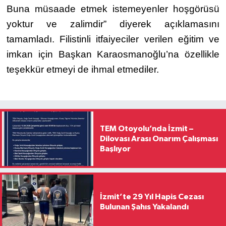
Buna müsaade etmek istemeyenler hoşgörüsü
yoktur ve zalimdir” diyerek açıklamasını
tamamladı. Filistinli itfaiyeciler verilen eğitim ve
imkan için Başkan Karaosmanoğlu’na özellikle
teşekkür etmeyi de ihmal etmediler.
TEM Otoyolu’nda İzmit –
Dilovası Arası Onarım Çalışması
Başlıyor
İzmit’te 29 Yıl Hapis Cezası
Bulunan Şahıs Yakalandı