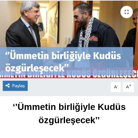
Paylaş
-
+
A
A
‘’Ümmetin birliğiyle Kudüs
özgürleşecek’’