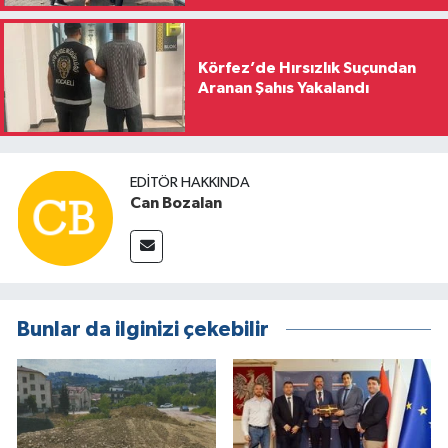
Körfez’de Hırsızlık Suçundan
Aranan Şahıs Yakalandı
EDITÖR HAKKINDA
Can Bozalan
Bunlar da ilginizi çekebilir