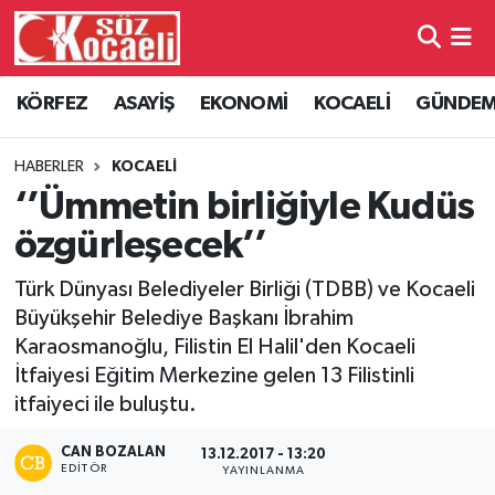
Kocaeli Nöbetçi Eczaneler
KÖRFEZ
ASAYİŞ
EKONOMİ
KOCAELİ
GÜNDE
Kocaeli Hava Durumu
HABERLER
KOCAELİ
Kocaeli Namaz Vakitleri
‘’Ümmetin birliğiyle Kudüs
özgürleşecek’’
Kocaeli Trafik Yoğunluk Haritası
Türk Dünyası Belediyeler Birliği (TDBB) ve Kocaeli
Süper Lig Puan Durumu ve Fikstür
Büyükşehir Belediye Başkanı İbrahim
Karaosmanoğlu, Filistin El Halil'den Kocaeli
Tüm Manşetler
İtfaiyesi Eğitim Merkezine gelen 13 Filistinli
itfaiyeci ile buluştu.
Son Dakika Haberleri
CAN BOZALAN
13.12.2017 - 13:20
EDITÖR
YAYINLANMA
Haber Arşivi