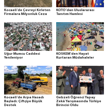
Kocaeli’de Çevreyi Kirleten
KOTO’dan Uluslararası
Firmalara Milyonluk Ceza
Tanıtım Hamlesi
Uğur Mumcu Caddesi
KOSKEM’den Hayat
Yenileniyor
Kurtaran Müdahaleler
Kocaeli’de Arpa Hasadı
Gebzeli Öğrenci Yapay
Başladı: Çiftçiye Büyük
Zekâ Yarışmasında Türkiye
Destek
Birincisi Oldu