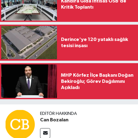
Kandıra Gıda İhtisas OSB’de
Kritik Toplantı
Derince'ye 120 yataklı sağlık
tesisi inşası
MHP Körfez İlçe Başkanı Doğan
Bekiroğlu; Görev Dağılımını
Açıkladı
EDITÖR HAKKINDA
Can Bozalan