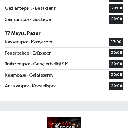
Gaziantep FK - Başakşehir
20:00
Samsunspor - Göztepe
20:00
17 Mayıs, Pazar
Kayserispor - Konyaspor
17:00
Fenerbahçe - Eyüpspor
20:00
Trabzonspor - Gençlerbirliği S.K.
20:00
Kasımpaşa - Galatasaray
20:00
Antalyaspor - Kocaelispor
20:00