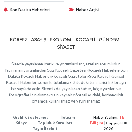
Son Dakika Haberleri
Haber Arşivi
KÖRFEZ
ASAYİŞ
EKONOMİ
KOCAELİ
GÜNDEM
SİYASET
Sitede yayınlanan içerik ve yorumlardan yazarları sorumludur.
Yayınlanan yorumlardan Söz Kocaeli Gazetesi-Kocaeli Haberleri-Son
Dakika Kocaeli Haberleri-Kocaeli Gazeteleri-Söz Kocaeli Güncel
Kocaeli Haberler, sorumlu tutulamaz. Sitedeki tüm harici linkler ayrı
bir sayfada açılır. Sitemizde yayınlanan haber, köşe yazıları ve
fotoğraflar izin alınmaksızın kaynak gösterilse dahi, herhangi bir
ortamda kullanılamaz ve yayınlanamaz
Gizlilik Sözleşmesi
İletişim
Haber Yazılımı:
TE
Künye
Topluluk Kuralları
Bilişim
| Copyright ©
Yayın İlkeleri
2026