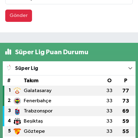
Gönder
Süper Lig Puan Durumu
Süper Lig
#
Takım
O
P
1
Galatasaray
33
77
2
Fenerbahçe
33
73
3
Trabzonspor
33
69
4
Beşiktaş
33
59
5
Göztepe
33
55