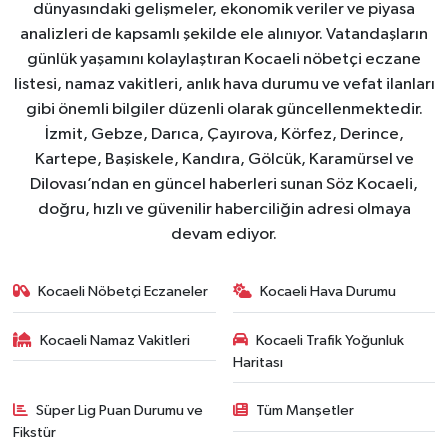
dünyasındaki gelişmeler, ekonomik veriler ve piyasa
analizleri de kapsamlı şekilde ele alınıyor. Vatandaşların
günlük yaşamını kolaylaştıran Kocaeli nöbetçi eczane
listesi, namaz vakitleri, anlık hava durumu ve vefat ilanları
gibi önemli bilgiler düzenli olarak güncellenmektedir.
İzmit, Gebze, Darıca, Çayırova, Körfez, Derince,
Kartepe, Başiskele, Kandıra, Gölcük, Karamürsel ve
Dilovası’ndan en güncel haberleri sunan Söz Kocaeli,
doğru, hızlı ve güvenilir haberciliğin adresi olmaya
devam ediyor.
Kocaeli Nöbetçi Eczaneler
Kocaeli Hava Durumu
Kocaeli Namaz Vakitleri
Kocaeli Trafik Yoğunluk
Haritası
Süper Lig Puan Durumu ve
Tüm Manşetler
Fikstür