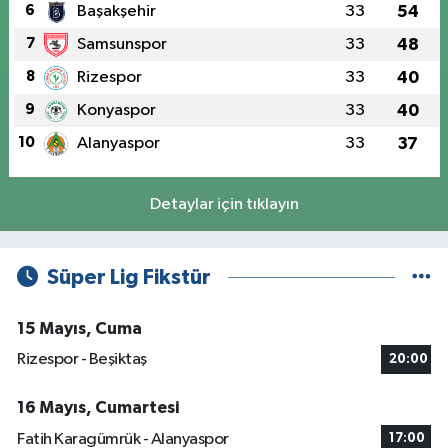
6
Başakşehir
33
54
7
Samsunspor
33
48
8
Rizespor
33
40
9
Konyaspor
33
40
10
Alanyaspor
33
37
Detaylar için tıklayın
Süper Lig Fikstür
15 Mayıs, Cuma
Rizespor - Beşiktaş
20:00
16 Mayıs, Cumartesi
Fatih Karagümrük - Alanyaspor
17:00