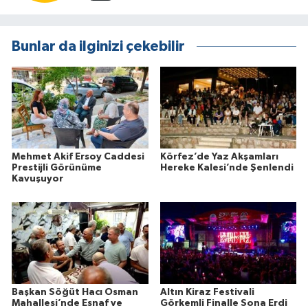
Bunlar da ilginizi çekebilir
Mehmet Akif Ersoy Caddesi
Körfez’de Yaz Akşamları
Prestijli Görünüme
Hereke Kalesi’nde Şenlendi
Kavuşuyor
Başkan Söğüt Hacı Osman
Altın Kiraz Festivali
Mahallesi’nde Esnaf ve
Görkemli Finalle Sona Erdi