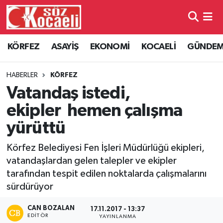
Kocaeli Nöbetçi Eczaneler
KÖRFEZ
ASAYİŞ
EKONOMİ
KOCAELİ
GÜNDE
Kocaeli Hava Durumu
HABERLER
KÖRFEZ
Kocaeli Namaz Vakitleri
Vatandaş istedi,
ekipler hemen çalışma
Kocaeli Trafik Yoğunluk Haritası
yürüttü
Süper Lig Puan Durumu ve Fikstür
Körfez Belediyesi Fen İşleri Müdürlüğü ekipleri,
vatandaşlardan gelen talepler ve ekipler
Tüm Manşetler
tarafından tespit edilen noktalarda çalışmalarını
sürdürüyor
Son Dakika Haberleri
CAN BOZALAN
17.11.2017 - 13:37
Haber Arşivi
EDITÖR
YAYINLANMA