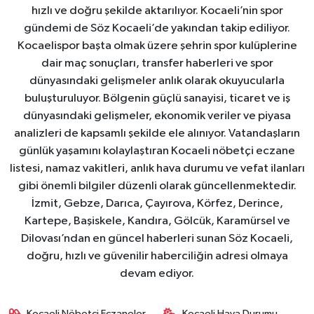
hızlı ve doğru şekilde aktarılıyor. Kocaeli’nin spor
gündemi de Söz Kocaeli’de yakından takip ediliyor.
Kocaelispor başta olmak üzere şehrin spor kulüplerine
dair maç sonuçları, transfer haberleri ve spor
dünyasındaki gelişmeler anlık olarak okuyucularla
buluşturuluyor. Bölgenin güçlü sanayisi, ticaret ve iş
dünyasındaki gelişmeler, ekonomik veriler ve piyasa
analizleri de kapsamlı şekilde ele alınıyor. Vatandaşların
günlük yaşamını kolaylaştıran Kocaeli nöbetçi eczane
listesi, namaz vakitleri, anlık hava durumu ve vefat ilanları
gibi önemli bilgiler düzenli olarak güncellenmektedir.
İzmit, Gebze, Darıca, Çayırova, Körfez, Derince,
Kartepe, Başiskele, Kandıra, Gölcük, Karamürsel ve
Dilovası’ndan en güncel haberleri sunan Söz Kocaeli,
doğru, hızlı ve güvenilir haberciliğin adresi olmaya
devam ediyor.
Kocaeli Nöbetçi Eczaneler
Kocaeli Hava Durumu