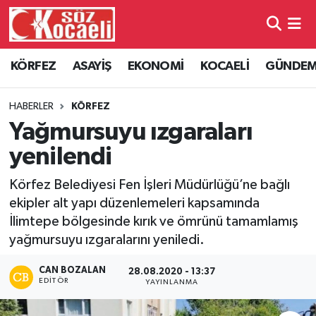
Kocaeli Nöbetçi Eczaneler
KÖRFEZ
ASAYİŞ
EKONOMİ
KOCAELİ
GÜNDE
Kocaeli Hava Durumu
HABERLER
KÖRFEZ
Kocaeli Namaz Vakitleri
Yağmursuyu ızgaraları
yenilendi
Kocaeli Trafik Yoğunluk Haritası
Körfez Belediyesi Fen İşleri Müdürlüğü’ne bağlı
Süper Lig Puan Durumu ve Fikstür
ekipler alt yapı düzenlemeleri kapsamında
İlimtepe bölgesinde kırık ve ömrünü tamamlamış
Tüm Manşetler
yağmursuyu ızgaralarını yeniledi.
Son Dakika Haberleri
CAN BOZALAN
28.08.2020 - 13:37
EDITÖR
YAYINLANMA
Haber Arşivi