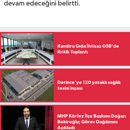
devam edeceğini belirtti.
Kandıra Gıda İhtisas OSB’de
Kritik Toplantı
Derince'ye 120 yataklı sağlık
tesisi inşası
MHP Körfez İlçe Başkanı Doğan
Bekiroğlu; Görev Dağılımını
Açıkladı