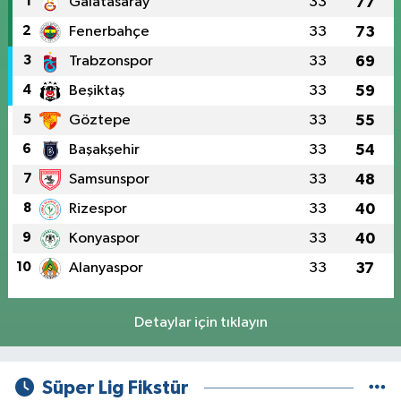
1
Galatasaray
33
77
2
Fenerbahçe
33
73
3
Trabzonspor
33
69
4
Beşiktaş
33
59
5
Göztepe
33
55
6
Başakşehir
33
54
7
Samsunspor
33
48
8
Rizespor
33
40
9
Konyaspor
33
40
10
Alanyaspor
33
37
Detaylar için tıklayın
Süper Lig Fikstür