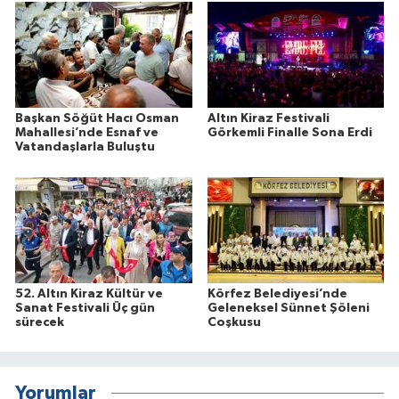
Başkan Söğüt Hacı Osman
Altın Kiraz Festivali
Mahallesi’nde Esnaf ve
Görkemli Finalle Sona Erdi
Vatandaşlarla Buluştu
52. Altın Kiraz Kültür ve
Körfez Belediyesi’nde
Sanat Festivali Üç gün
Geleneksel Sünnet Şöleni
sürecek
Coşkusu
Yorumlar