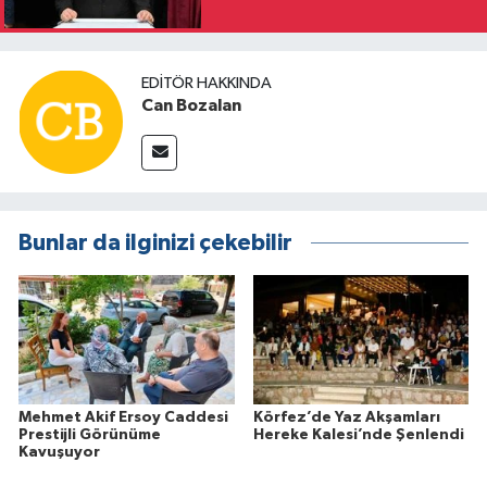
EDITÖR HAKKINDA
Can Bozalan
Bunlar da ilginizi çekebilir
Mehmet Akif Ersoy Caddesi
Körfez’de Yaz Akşamları
Prestijli Görünüme
Hereke Kalesi’nde Şenlendi
Kavuşuyor