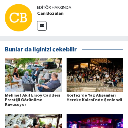
EDITÖR HAKKINDA
Can Bozalan
Bunlar da ilginizi çekebilir
Mehmet Akif Ersoy Caddesi
Körfez’de Yaz Akşamları
Prestijli Görünüme
Hereke Kalesi’nde Şenlendi
Kavuşuyor