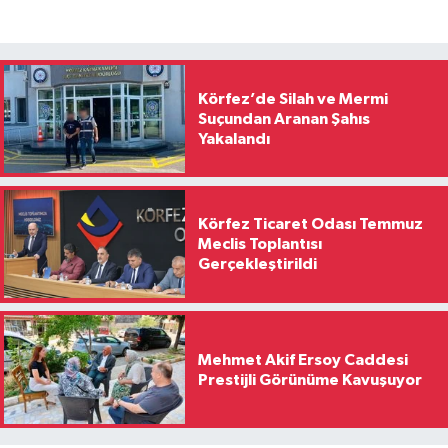
Körfez’de Silah ve Mermi
Suçundan Aranan Şahıs
Yakalandı
Körfez Ticaret Odası Temmuz
Meclis Toplantısı
Gerçekleştirildi
Mehmet Akif Ersoy Caddesi
Prestijli Görünüme Kavuşuyor