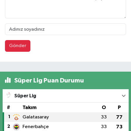
Gönder
Süper Lig Puan Durumu
Süper Lig
#
Takım
O
P
1
Galatasaray
33
77
2
Fenerbahçe
33
73