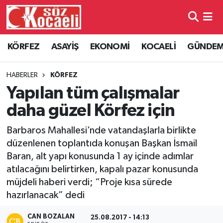
Kocaeli Nöbetçi Eczaneler
KÖRFEZ
ASAYİŞ
EKONOMİ
KOCAELİ
GÜNDE
Kocaeli Hava Durumu
HABERLER
KÖRFEZ
Kocaeli Namaz Vakitleri
Yapılan tüm çalışmalar
daha güzel Körfez için
Kocaeli Trafik Yoğunluk Haritası
Barbaros Mahallesi’nde vatandaşlarla birlikte
Süper Lig Puan Durumu ve Fikstür
düzenlenen toplantıda konuşan Başkan İsmail
Baran, alt yapı konusunda 1 ay içinde adımlar
Tüm Manşetler
atılacağını belirtirken, kapalı pazar konusunda
müjdeli haberi verdi; “Proje kısa sürede
Son Dakika Haberleri
hazırlanacak” dedi
Haber Arşivi
CAN BOZALAN
25.08.2017 - 14:13