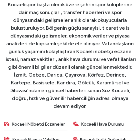
Kocaelispor başta olmak üzere şehrin spor kulüplerine
dair maç sonuçları, transfer haberleri ve spor
dünyasındaki gelişmeler anlık olarak okuyucularla
buluşturuluyor. Bölgenin güçlü sanayisi, ticaret ve iş
dünyasındaki gelişmeler, ekonomik veriler ve piyasa
analizleri de kapsamlı şekilde ele alınıyor. Vatandaşların
günlük yaşamını kolaylaştıran Kocaeli nöbetçi eczane
listesi, namaz vakitleri, anlık hava durumu ve vefat ilanları
gibi önemli bilgiler düzenli olarak güncellenmektedir.
İzmit, Gebze, Darıca, Çayırova, Körfez, Derince,
Kartepe, Başiskele, Kandıra, Gölcük, Karamürsel ve
Dilovası’ndan en güncel haberleri sunan Söz Kocaeli,
doğru, hızlı ve güvenilir haberciliğin adresi olmaya
devam ediyor.
Kocaeli Nöbetçi Eczaneler
Kocaeli Hava Durumu
Kocaeli Namaz Vakitleri
Kocaeli Trafik Yoğunluk