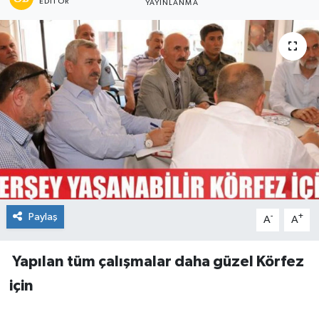
EDITÖR
YAYINLANMA
Paylaş
-
+
A
A
Yapılan tüm çalışmalar
daha güzel Körfez
için