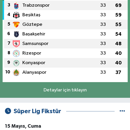
3
Trabzonspor
33
69
4
Beşiktaş
33
59
5
Göztepe
33
55
6
Başakşehir
33
54
7
Samsunspor
33
48
8
Rizespor
33
40
9
Konyaspor
33
40
10
Alanyaspor
33
37
Detaylar için tıklayın
Süper Lig Fikstür
15 Mayıs, Cuma