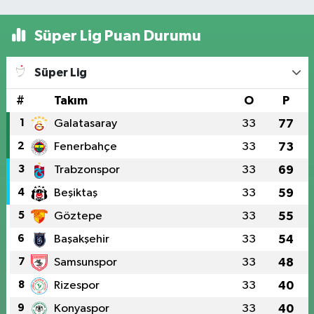
Süper Lig Puan Durumu
Süper Lig
#
Takım
O
P
1
Galatasaray
33
77
2
Fenerbahçe
33
73
3
Trabzonspor
33
69
4
Beşiktaş
33
59
5
Göztepe
33
55
6
Başakşehir
33
54
7
Samsunspor
33
48
8
Rizespor
33
40
9
Konyaspor
33
40