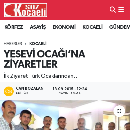
Kocaeli Nöbetçi Eczaneler
KÖRFEZ
ASAYİŞ
EKONOMİ
KOCAELİ
GÜNDE
Kocaeli Hava Durumu
HABERLER
KOCAELİ
Kocaeli Namaz Vakitleri
YESEVİ OCAĞI’NA
ZİYARETLER
Kocaeli Trafik Yoğunluk Haritası
İlk Ziyaret Türk Ocaklarından..
Süper Lig Puan Durumu ve Fikstür
CAN BOZALAN
13.09.2015 - 12:24
EDITÖR
YAYINLANMA
Tüm Manşetler
Son Dakika Haberleri
Haber Arşivi