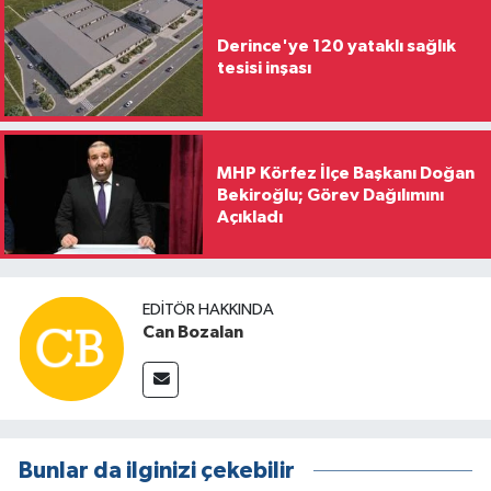
Derince'ye 120 yataklı sağlık
tesisi inşası
MHP Körfez İlçe Başkanı Doğan
Bekiroğlu; Görev Dağılımını
Açıkladı
EDITÖR HAKKINDA
Can Bozalan
Bunlar da ilginizi çekebilir