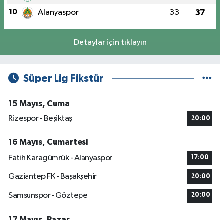
10
Alanyaspor
33
37
Detaylar için tıklayın
Süper Lig Fikstür
15 Mayıs, Cuma
Rizespor - Beşiktaş
20:00
16 Mayıs, Cumartesi
Fatih Karagümrük - Alanyaspor
17:00
Gaziantep FK - Başakşehir
20:00
Samsunspor - Göztepe
20:00
17 Mayıs, Pazar