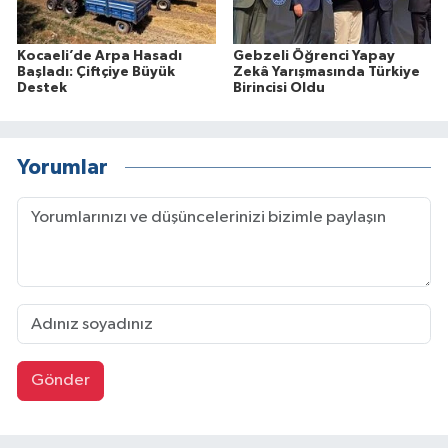
Kocaeli’de Arpa Hasadı
Gebzeli Öğrenci Yapay
Başladı: Çiftçiye Büyük
Zekâ Yarışmasında Türkiye
Destek
Birincisi Oldu
Yorumlar
Gönder