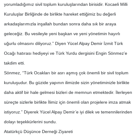
yorumladığımız sivil toplum kuruluşlarından birisidir. Kocaeli Milli
Kuruluşlar Birliğinde de birlikte hareket ettiğimiz bu değerli
arkadaşlarımızla inşallah bundan sonra daha sık bir araya
geleceğiz. Bu vesileyle yeni başkan ve yeni yönetimin hayırlı
uğurlu olmasını diliyoruz.” Diyen Yücel Alpay Demir İzmit Türk
Ocağı hatırası hediyeyi ve Türk Yurdu dergisini Engin Sönmez’e
takdim etti.
Sönmez, “Türk Ocakları bir asrı aşmış çok önemli bir sivil toplum
kuruluşudur. Bu güzide yapının ilimizde sizin yönetiminizle birlikte
daha aktif bir hale gelmesi bizleri de memnun etmektedir. İlerleyen
süreçte sizlerle birlikte İlimiz için önemli olan projelere imza atmak
istiyoruz.” Diyerek Yücel Alpay Demir’e iyi dilek ve temennilerinden
dolayı teşekkürlerini sundu.
Atatürkçü Düşünce Derneği Ziyareti