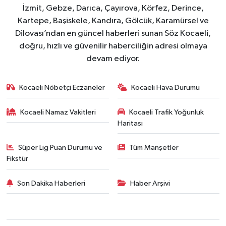
İzmit, Gebze, Darıca, Çayırova, Körfez, Derince,
Kartepe, Başiskele, Kandıra, Gölcük, Karamürsel ve
Dilovası’ndan en güncel haberleri sunan Söz Kocaeli,
doğru, hızlı ve güvenilir haberciliğin adresi olmaya
devam ediyor.
Kocaeli Nöbetçi Eczaneler
Kocaeli Hava Durumu
Kocaeli Namaz Vakitleri
Kocaeli Trafik Yoğunluk
Haritası
Süper Lig Puan Durumu ve
Tüm Manşetler
Fikstür
Son Dakika Haberleri
Haber Arşivi