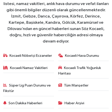
listesi, namaz vakitleri, anlık hava durumu ve vefat ilanları
gibi önemli bilgiler düzenli olarak güncellenmektedir.
İzmit, Gebze, Darıca, Çayırova, Körfez, Derince,
Kartepe, Başiskele, Kandıra, Gölcük, Karamürsel ve
Dilovası’ndan en güncel haberleri sunan Söz Kocaeli,
doğru, hızlı ve güvenilir haberciliğin adresi olmaya
devam ediyor.
Kocaeli Nöbetçi Eczaneler
Kocaeli Hava Durumu
Kocaeli Namaz Vakitleri
Kocaeli Trafik Yoğunluk
Haritası
Süper Lig Puan Durumu ve
Tüm Manşetler
Fikstür
Son Dakika Haberleri
Haber Arşivi