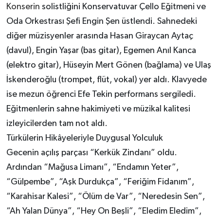
Konserin
solistliğini Konservatuvar Çello Eğitmeni ve
Oda Orkestrası Şefi Engin Şen üstlendi. Sahnedeki
diğer müzisyenler arasında Hasan Giraycan Aytaç
(davul), Engin Yaşar (bas gitar), Egemen Anıl Kanca
(elektro gitar), Hüseyin Mert Gönen (bağlama) ve Ulaş
İskenderoğlu (trompet, flüt, vokal) yer aldı. Klavyede
ise mezun öğrenci Efe Tekin performans sergiledi.
Eğitmenlerin sahne hakimiyeti ve müzikal kalitesi
izleyicilerden tam not aldı.
Türkülerin Hikâyeleriyle Duygusal Yolculuk
Gecenin açılış parçası “Kerkük Zindanı” oldu.
Ardından “Mağusa Limanı”, “Endamın Yeter”,
“Gülpembe”, “Aşk Durdukça”, “Feriğim Fidanım”,
“Karahisar Kalesi”, “Ölüm de Var”, “Neredesin Sen”,
“Ah Yalan Dünya”, “Hey On Beşli”, “Eledim Eledim”,