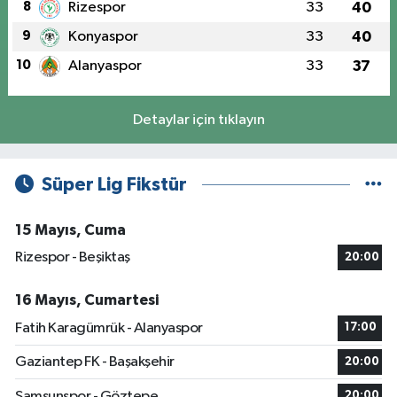
8
Rizespor
33
40
9
Konyaspor
33
40
10
Alanyaspor
33
37
Detaylar için tıklayın
Süper Lig Fikstür
15 Mayıs, Cuma
Rizespor - Beşiktaş
20:00
16 Mayıs, Cumartesi
Fatih Karagümrük - Alanyaspor
17:00
Gaziantep FK - Başakşehir
20:00
Samsunspor - Göztepe
20:00