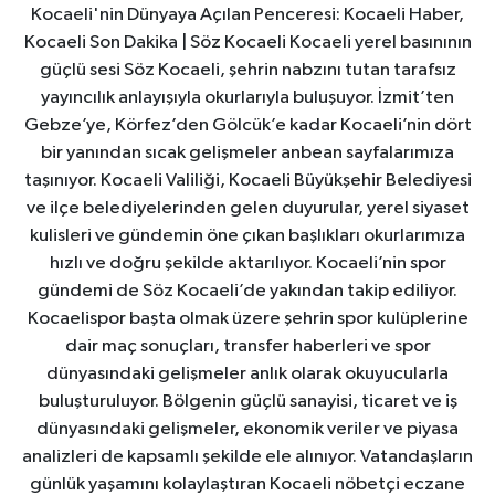
Kocaeli'nin Dünyaya Açılan Penceresi: Kocaeli Haber,
Kocaeli Son Dakika | Söz Kocaeli Kocaeli yerel basınının
güçlü sesi Söz Kocaeli, şehrin nabzını tutan tarafsız
yayıncılık anlayışıyla okurlarıyla buluşuyor. İzmit’ten
Gebze’ye, Körfez’den Gölcük’e kadar Kocaeli’nin dört
bir yanından sıcak gelişmeler anbean sayfalarımıza
taşınıyor. Kocaeli Valiliği, Kocaeli Büyükşehir Belediyesi
ve ilçe belediyelerinden gelen duyurular, yerel siyaset
kulisleri ve gündemin öne çıkan başlıkları okurlarımıza
hızlı ve doğru şekilde aktarılıyor. Kocaeli’nin spor
gündemi de Söz Kocaeli’de yakından takip ediliyor.
Kocaelispor başta olmak üzere şehrin spor kulüplerine
dair maç sonuçları, transfer haberleri ve spor
dünyasındaki gelişmeler anlık olarak okuyucularla
buluşturuluyor. Bölgenin güçlü sanayisi, ticaret ve iş
dünyasındaki gelişmeler, ekonomik veriler ve piyasa
analizleri de kapsamlı şekilde ele alınıyor. Vatandaşların
günlük yaşamını kolaylaştıran Kocaeli nöbetçi eczane