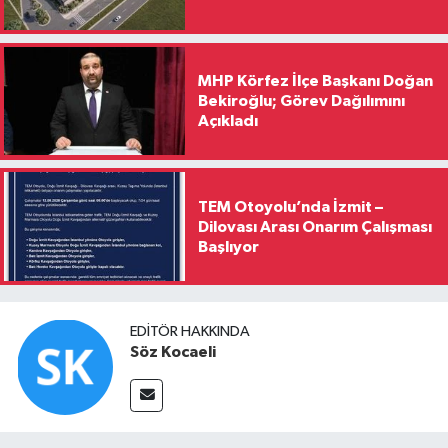
MHP Körfez İlçe Başkanı Doğan
Bekiroğlu; Görev Dağılımını
Açıkladı
TEM Otoyolu’nda İzmit –
Dilovası Arası Onarım Çalışması
Başlıyor
EDITÖR HAKKINDA
Söz Kocaeli