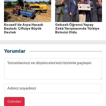
Kocaeli’de Arpa Hasadı
Gebzeli Öğrenci Yapay
Başladı: Çiftçiye Büyük
Zekâ Yarışmasında Türkiye
Destek
Birincisi Oldu
Yorumlar
Gönder