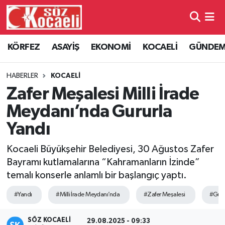
Kocaeli Nöbetçi Eczaneler
KÖRFEZ
ASAYİŞ
EKONOMİ
KOCAELİ
GÜNDE
Kocaeli Hava Durumu
HABERLER
KOCAELİ
Kocaeli Namaz Vakitleri
Zafer Meşalesi Milli İrade
Meydanı’nda Gururla
Kocaeli Trafik Yoğunluk Haritası
Yandı
Süper Lig Puan Durumu ve Fikstür
Kocaeli Büyükşehir Belediyesi, 30 Ağustos Zafer
Bayramı kutlamalarına “Kahramanların İzinde”
Tüm Manşetler
temalı konserle anlamlı bir başlangıç yaptı.
Son Dakika Haberleri
#Yandı
#Milli İrade Meydanı’nda
#Zafer Meşalesi
#Guru
Haber Arşivi
SÖZ KOCAELI
29.08.2025 - 09:33