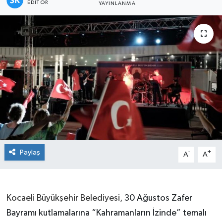
EDITÖR
YAYINLANMA
Paylaş
-
+
A
A
Kocaeli Büyükşehir Belediyesi,
30 Ağustos Zafer
Bayramı kutlamalarına “Kahramanların İzinde” temalı