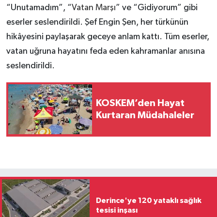
“Unutamadım”, “
Vatan Marşı
” ve “Gidiyorum” gibi
eserler seslendirildi. Şef Engin Şen, her türkünün
hikâyesini paylaşarak geceye anlam kattı. Tüm eserler,
vatan uğruna hayatını feda eden kahramanlar anısına
seslendirildi.
KOSKEM’den Hayat
Kurtaran Müdahaleler
Derince'ye 120 yataklı sağlık
tesisi inşası