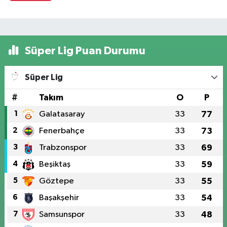
Süper Lig Puan Durumu
Süper Lig
#
Takım
O
P
1
Galatasaray
33
77
2
Fenerbahçe
33
73
3
Trabzonspor
33
69
4
Beşiktaş
33
59
5
Göztepe
33
55
6
Başakşehir
33
54
7
Samsunspor
33
48