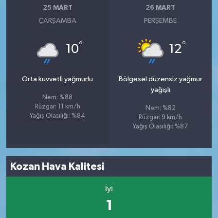
25 MART
26 MART
ÇARŞAMBA
PERŞEMBE
°
°
10
12
Orta kuvvetli yağmurlu
Bölgesel düzensiz yağmur
yağışlı
Nem: %88
Rüzgar: 11 km/h
Nem: %82
Yağış Olasılığı: %84
Rüzgar: 9 km/h
Yağış Olasılığı: %87
Kozan Hava Kalitesi
İyi
1