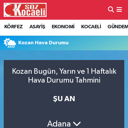
Kocaeli Nöbetçi Eczaneler
KÖRFEZ
ASAYİŞ
EKONOMİ
KOCAELİ
GÜNDE
Kocaeli Hava Durumu
Kozan Hava Durumu
Kocaeli Namaz Vakitleri
Kocaeli Trafik Yoğunluk Haritası
Kozan Bugün, Yarın ve 1 Haftalık
Hava Durumu Tahmini
Süper Lig Puan Durumu ve Fikstür
Tüm Manşetler
ŞU AN
Son Dakika Haberleri
Adana
Haber Arşivi