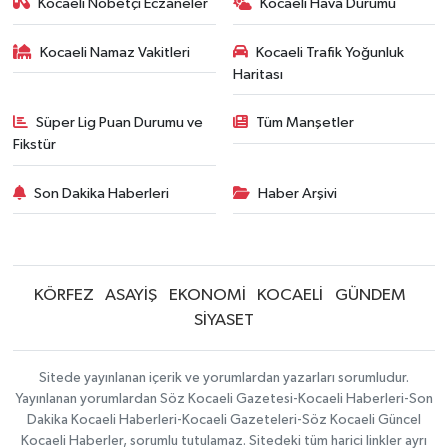
Kocaeli Nöbetçi Eczaneler
Kocaeli Hava Durumu
Kocaeli Namaz Vakitleri
Kocaeli Trafik Yoğunluk
Haritası
Süper Lig Puan Durumu ve
Tüm Manşetler
Fikstür
Son Dakika Haberleri
Haber Arşivi
KÖRFEZ
ASAYİŞ
EKONOMİ
KOCAELİ
GÜNDEM
SİYASET
Sitede yayınlanan içerik ve yorumlardan yazarları sorumludur.
Yayınlanan yorumlardan Söz Kocaeli Gazetesi-Kocaeli Haberleri-Son
Dakika Kocaeli Haberleri-Kocaeli Gazeteleri-Söz Kocaeli Güncel
Kocaeli Haberler, sorumlu tutulamaz. Sitedeki tüm harici linkler ayrı