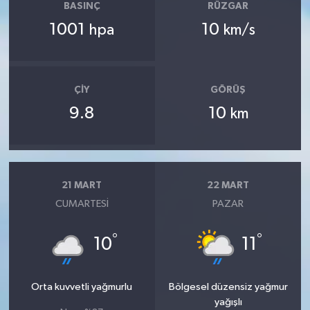
BASINÇ
RÜZGAR
1001
10
hpa
km/s
ÇIY
GÖRÜŞ
9.8
10
km
21 MART
22 MART
CUMARTESI
PAZAR
°
°
10
11
Orta kuvvetli yağmurlu
Bölgesel düzensiz yağmur
yağışlı