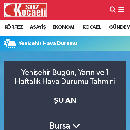
Kocaeli Nöbetçi Eczaneler
KÖRFEZ
ASAYİŞ
EKONOMİ
KOCAELİ
GÜNDE
Kocaeli Hava Durumu
Yenişehir Hava Durumu
Kocaeli Namaz Vakitleri
Kocaeli Trafik Yoğunluk Haritası
Yenişehir Bugün, Yarın ve 1
Haftalık Hava Durumu Tahmini
Süper Lig Puan Durumu ve Fikstür
Tüm Manşetler
ŞU AN
Son Dakika Haberleri
Bursa
Haber Arşivi