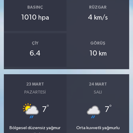
BASINÇ
RÜZGAR
1010
4
hpa
km/s
ÇIY
GÖRÜŞ
6.4
10
km
23 MART
24 MART
PAZARTESI
SALI
°
°
7
7
Bölgesel düzensiz yağmur
Orta kuvvetli yağmurlu