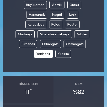
Büyükorhan
Gemlik
Gürsu
Harmancık
İnegöl
İznik
Karacabey
Keles
Kestel
Mudanya
Mustafakemalpaşa
Nilüfer
Orhaneli
Orhangazi
Osmangazi
Yenişehir
Yıldırım
HISSEDILEN
NEM
°
11
%82