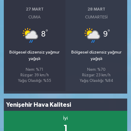
27 MART
28 MART
CUMA
CUMARTESI
°
°
8
9
Bölgesel düzensiz yağmur
Bölgesel düzensiz yağmur
yağışlı
yağışlı
Nem: %71
Nem: %70
Rüzgar: 39 km/h
Rüzgar: 23 km/h
Yağış Olasılığı: %55
Yağış Olasılığı: %84
Yenişehir Hava Kalitesi
İyi
1