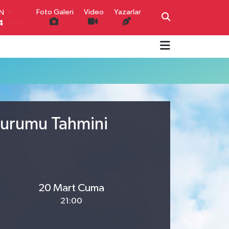
Foto Galeri
Video
Yazarlar
IN
4
-1.82
R
0
0.02
O
0
0.19
İN
0
0.18
IN
000
0.19
Durumu Tahmini
00
,00
0
20 Mart Cuma
21:00