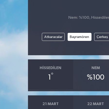
Nem: %100, Hissedilen 
Atkaracalar
Bayramören
Çerkeş
HISSEDILEN
NEM
°
1
%100
21 MART
22 MART