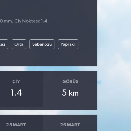
 0 mm, Çiy Noktası: 1.4,
kez
Orta
Şabanözü
Yapraklı
ÇIY
GÖRÜŞ
1.4
5
km
25 MART
26 MART