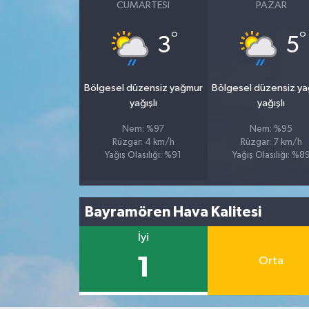
CUMARTESI
PAZAR
°
°
3
5
Bölgesel düzensiz yağmur
Bölgesel düzensiz y
yağışlı
yağışlı
Nem: %97
Nem: %95
Rüzgar: 4 km/h
Rüzgar: 7 km/h
Yağış Olasılığı: %91
Yağış Olasılığı: %8
Bayramören Hava Kalitesi
İyi
1
Orta