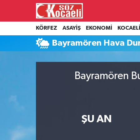
Kocaeli Nöbetçi Eczaneler
KÖRFEZ
ASAYİŞ
EKONOMİ
KOCAEL
Kocaeli Hava Durumu
Bayramören Hava Du
Kocaeli Namaz Vakitleri
Kocaeli Trafik Yoğunluk Haritası
Bayramören Bu
Süper Lig Puan Durumu ve Fikstür
Tüm Manşetler
ŞU AN
Son Dakika Haberleri
Haber Arşivi