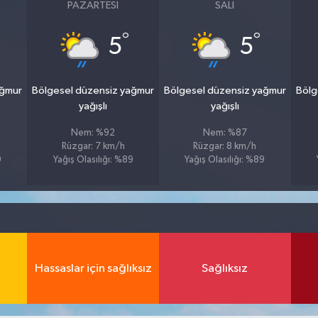
PAZARTESI
SALI
°
°
5
5
ağmur
Bölgesel düzensiz yağmur
Bölgesel düzensiz yağmur
Bölg
yağışlı
yağışlı
Nem: %92
Nem: %87
Rüzgar: 7 km/h
Rüzgar: 8 km/h
9
Yağış Olasılığı: %89
Yağış Olasılığı: %89
Hassaslar için sağlıksız
Sağlıksız