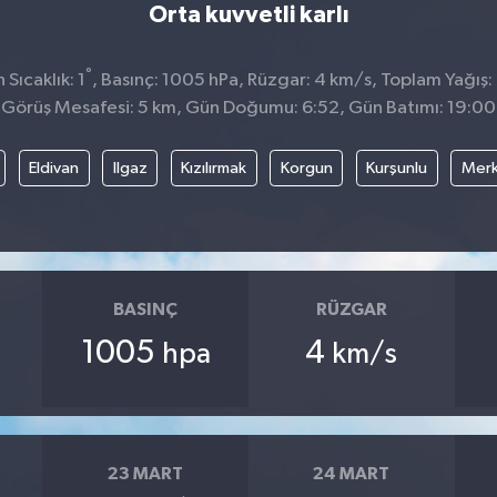
Orta kuvvetli karlı
°
Sıcaklık: 1
, Basınç: 1005 hPa, Rüzgar: 4 km/s, Toplam Yağış:
Görüş Mesafesi: 5 km, Gün Doğumu: 6:52, Gün Batımı: 19:00
Eldivan
Ilgaz
Kızılırmak
Korgun
Kurşunlu
Mer
BASINÇ
RÜZGAR
1005
4
hpa
km/s
23 MART
24 MART