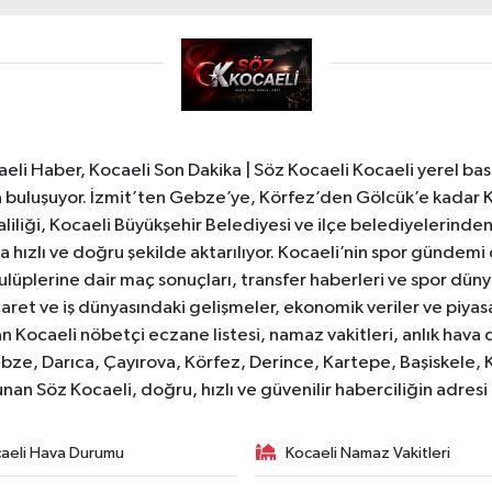
li Haber, Kocaeli Son Dakika | Söz Kocaeli Kocaeli yerel bası
ıyla buluşuyor. İzmit’ten Gebze’ye, Körfez’den Gölcük’e kadar 
liliği, Kocaeli Büyükşehir Belediyesi ve ilçe belediyelerinden 
 hızlı ve doğru şekilde aktarılıyor. Kocaeli’nin spor gündemi
lüplerine dair maç sonuçları, transfer haberleri ve spor düny
caret ve iş dünyasındaki gelişmeler, ekonomik veriler ve piyasa 
 Kocaeli nöbetçi eczane listesi, namaz vakitleri, anlık hava d
bze, Darıca, Çayırova, Körfez, Derince, Kartepe, Başiskele, 
unan Söz Kocaeli, doğru, hızlı ve güvenilir haberciliğin adres
aeli Hava Durumu
Kocaeli Namaz Vakitleri