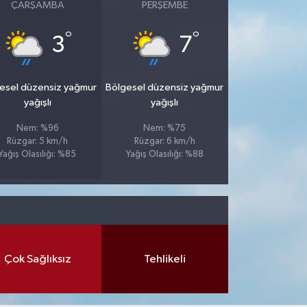
ÇARŞAMBA
PERŞEMBE
°
°
3
7
esel düzensiz yağmur
Bölgesel düzensiz yağmur
yağışlı
yağışlı
Nem: %96
Nem: %75
Rüzgar: 5 km/h
Rüzgar: 6 km/h
Yağış Olasılığı: %85
Yağış Olasılığı: %88
Çok Sağlıksız
Tehlikeli