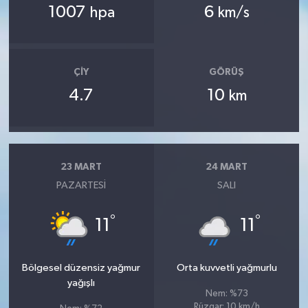
1007
6
hpa
km/s
ÇIY
GÖRÜŞ
4.7
10
km
23 MART
24 MART
PAZARTESI
SALI
°
°
11
11
Bölgesel düzensiz yağmur
Orta kuvvetli yağmurlu
yağışlı
Nem: %73
Rüzgar: 10 km/h