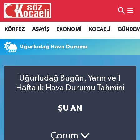
Kocaeli Nöbetçi Eczaneler
KÖRFEZ
ASAYİŞ
EKONOMİ
KOCAELİ
GÜNDE
Kocaeli Hava Durumu
Uğurludağ Hava Durumu
Kocaeli Namaz Vakitleri
Kocaeli Trafik Yoğunluk Haritası
Uğurludağ Bugün, Yarın ve 1
Haftalık Hava Durumu Tahmini
Süper Lig Puan Durumu ve Fikstür
Tüm Manşetler
ŞU AN
Son Dakika Haberleri
Çorum
Haber Arşivi