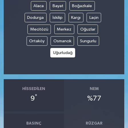
Alaca
Bayat
Boğazkale
Dodurga
İskilip
Kargı
Laçin
Mecitözü
Merkez
Oğuzlar
Ortaköy
Osmancık
Sungurlu
Uğurludağ
HISSEDILEN
NEM
°
9
%77
BASINÇ
RÜZGAR