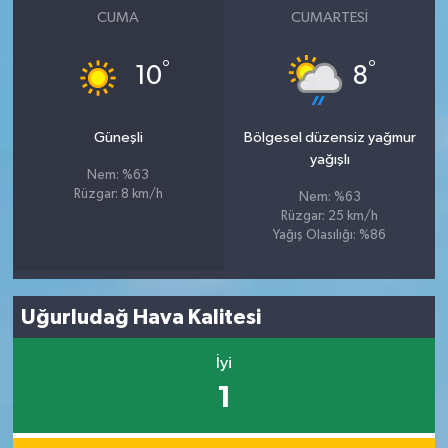
CUMA
CUMARTESI
°
°
10
8
Güneşli
Bölgesel düzensiz yağmur
yağışlı
Nem: %63
Rüzgar: 8 km/h
Nem: %63
Rüzgar: 25 km/h
Yağış Olasılığı: %86
Uğurludağ Hava Kalitesi
İyi
1