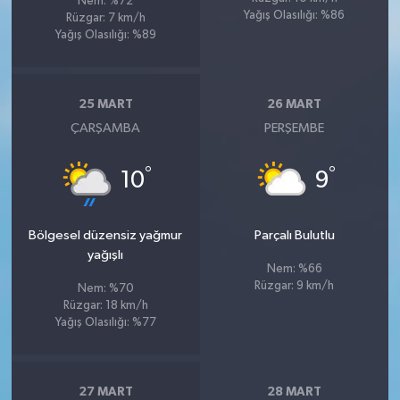
Nem: %72
Yağış Olasılığı: %86
Rüzgar: 7 km/h
Yağış Olasılığı: %89
25 MART
26 MART
ÇARŞAMBA
PERŞEMBE
°
°
10
9
Bölgesel düzensiz yağmur
Parçalı Bulutlu
yağışlı
Nem: %66
Rüzgar: 9 km/h
Nem: %70
Rüzgar: 18 km/h
Yağış Olasılığı: %77
27 MART
28 MART