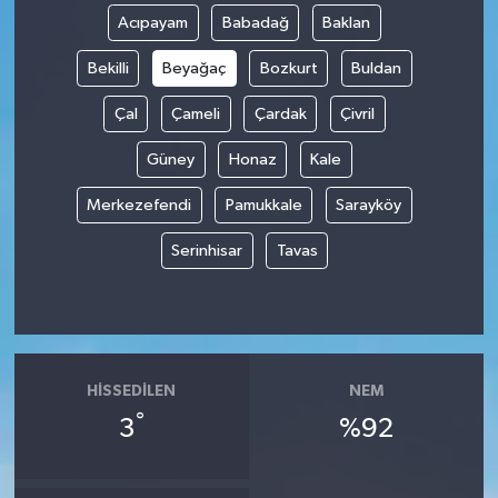
Acıpayam
Babadağ
Baklan
Bekilli
Beyağaç
Bozkurt
Buldan
Çal
Çameli
Çardak
Çivril
Güney
Honaz
Kale
Merkezefendi
Pamukkale
Sarayköy
Serinhisar
Tavas
HISSEDILEN
NEM
°
3
%92