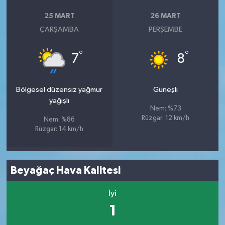
25 MART
26 MART
ÇARŞAMBA
PERŞEMBE
°
°
7
8
Bölgesel düzensiz yağmur
Güneşli
yağışlı
Nem: %73
Rüzgar: 12 km/h
Nem: %86
Rüzgar: 14 km/h
Beyağaç Hava Kalitesi
İyi
1