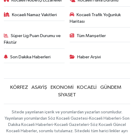
Kocaeli Nöbetçi Eczaneler
Kocaeli Hava Durumu
Kocaeli Namaz Vakitleri
Kocaeli Trafik Yoğunluk
Haritası
Süper Lig Puan Durumu ve
Tüm Manşetler
Fikstür
Son Dakika Haberleri
Haber Arşivi
KÖRFEZ
ASAYİŞ
EKONOMİ
KOCAELİ
GÜNDEM
SİYASET
Sitede yayınlanan içerik ve yorumlardan yazarları sorumludur.
Yayınlanan yorumlardan Söz Kocaeli Gazetesi-Kocaeli Haberleri-Son
Dakika Kocaeli Haberleri-Kocaeli Gazeteleri-Söz Kocaeli Güncel
Kocaeli Haberler, sorumlu tutulamaz. Sitedeki tüm harici linkler ayrı