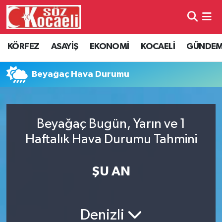
Kocaeli Nöbetçi Eczaneler
KÖRFEZ
ASAYİŞ
EKONOMİ
KOCAELİ
GÜNDE
Kocaeli Hava Durumu
Beyağaç Hava Durumu
Kocaeli Namaz Vakitleri
Kocaeli Trafik Yoğunluk Haritası
Beyağaç Bugün, Yarın ve 1
Haftalık Hava Durumu Tahmini
Süper Lig Puan Durumu ve Fikstür
Tüm Manşetler
ŞU AN
Son Dakika Haberleri
Denizli
Haber Arşivi