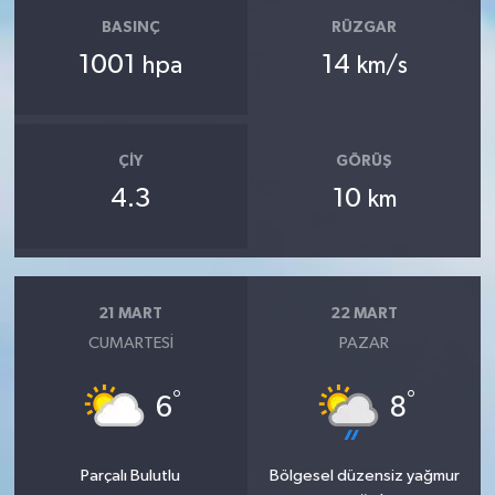
BASINÇ
RÜZGAR
1001
14
hpa
km/s
ÇIY
GÖRÜŞ
4.3
10
km
21 MART
22 MART
CUMARTESI
PAZAR
°
°
6
8
Parçalı Bulutlu
Bölgesel düzensiz yağmur