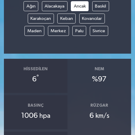
Ağın
Alacakaya
Arıcak
Baskil
Karakoçan
Keban
Kovancılar
Maden
Merkez
Palu
Sivrice
HISSEDILEN
NEM
°
6
%97
BASINÇ
RÜZGAR
1006
6
hpa
km/s