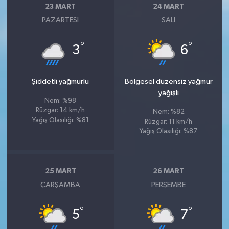
23 MART
24 MART
PAZARTESI
SALI
°
°
3
6
Şiddetli yağmurlu
Bölgesel düzensiz yağmur
yağışlı
Nem: %98
Rüzgar: 14 km/h
Nem: %82
Yağış Olasılığı: %81
Rüzgar: 11 km/h
Yağış Olasılığı: %87
25 MART
26 MART
ÇARŞAMBA
PERŞEMBE
°
°
5
7