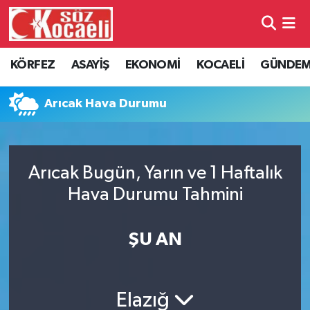
Kocaeli Nöbetçi Eczaneler
KÖRFEZ
ASAYİŞ
EKONOMİ
KOCAELİ
GÜNDE
Kocaeli Hava Durumu
Arıcak Hava Durumu
Kocaeli Namaz Vakitleri
Kocaeli Trafik Yoğunluk Haritası
Arıcak Bugün, Yarın ve 1 Haftalık
Hava Durumu Tahmini
Süper Lig Puan Durumu ve Fikstür
Tüm Manşetler
ŞU AN
Son Dakika Haberleri
Elazığ
Haber Arşivi