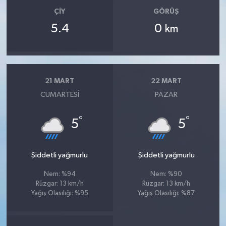
ÇIY
GÖRÜŞ
5.4
0
km
21 MART
22 MART
CUMARTESI
PAZAR
°
°
5
5
Şiddetli yağmurlu
Şiddetli yağmurlu
Nem: %94
Nem: %90
Rüzgar: 13 km/h
Rüzgar: 13 km/h
Yağış Olasılığı: %95
Yağış Olasılığı: %87