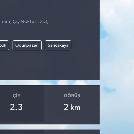
1 mm, Çiy Noktası: 2.3,
ççık
Odunpazarı
Sarıcakaya
ÇIY
GÖRÜŞ
2.3
2
km