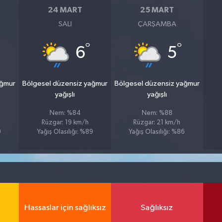
24 MART
25 MART
SALI
ÇARŞAMBA
°
°
6
5
ağmur
Bölgesel düzensiz yağmur
Bölgesel düzensiz yağmur
yağışlı
yağışlı
Nem: %84
Nem: %88
Rüzgar: 19 km/h
Rüzgar: 21 km/h
9
Yağış Olasılığı: %89
Yağış Olasılığı: %86
Hassaslar için sağlıksız
Sağlıksız