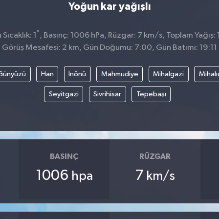
Yoğun kar yağışlı
°
Sıcaklık: 1
, Basınç: 1006 hPa, Rüzgar: 7 km/s, Toplam Yağış: 
Görüş Mesafesi: 2 km, Gün Doğumu: 7:00, Gün Batımı: 19:11
Günyüzü
Han
İnönü
Mahmudiye
Mihalgazi
Mihalı
Seyitgazi
Sivrihisar
Tepebaşı
BASINÇ
RÜZGAR
1006
7
hpa
km/s