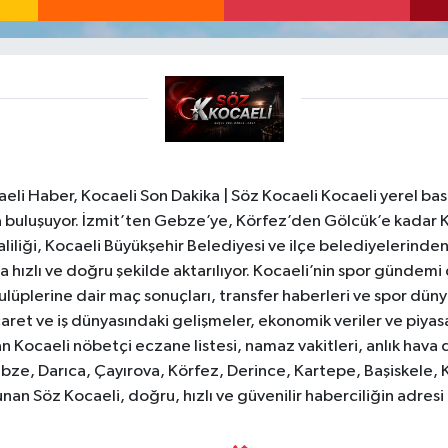
li Haber, Kocaeli Son Dakika | Söz Kocaeli Kocaeli yerel bası
ıyla buluşuyor. İzmit’ten Gebze’ye, Körfez’den Gölcük’e kadar 
liliği, Kocaeli Büyükşehir Belediyesi ve ilçe belediyelerinden 
 hızlı ve doğru şekilde aktarılıyor. Kocaeli’nin spor gündemi
lüplerine dair maç sonuçları, transfer haberleri ve spor düny
caret ve iş dünyasındaki gelişmeler, ekonomik veriler ve piyasa 
 Kocaeli nöbetçi eczane listesi, namaz vakitleri, anlık hava d
bze, Darıca, Çayırova, Körfez, Derince, Kartepe, Başiskele, 
unan Söz Kocaeli, doğru, hızlı ve güvenilir haberciliğin adres