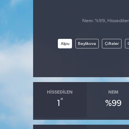
Nem: %99, Hissedilen 
Alpu
Beylikova
Çifteler
HISSEDILEN
NEM
°
1
%99