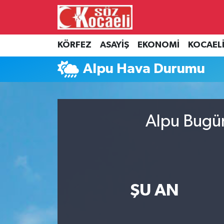
Kocaeli Nöbetçi Eczaneler
KÖRFEZ
ASAYİŞ
EKONOMİ
KOCAEL
Kocaeli Hava Durumu
Alpu Hava Durumu
Kocaeli Namaz Vakitleri
Kocaeli Trafik Yoğunluk Haritası
Alpu Bugün
Süper Lig Puan Durumu ve Fikstür
Tüm Manşetler
ŞU AN
Son Dakika Haberleri
Haber Arşivi