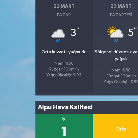
22 MART
23 MART
PAZAR
PAZARTESI
°
°
3
5
Orta kuvvetli yağmurlu
Bölgesel düzensiz y
yağışlı
Nem: %98
Rüzgar: 10 km/h
Nem: %88
Yağış Olasılığı: %93
Rüzgar: 12 km/h
Yağış Olasılığı: %8
Alpu Hava Kalitesi
İyi
1
Orta