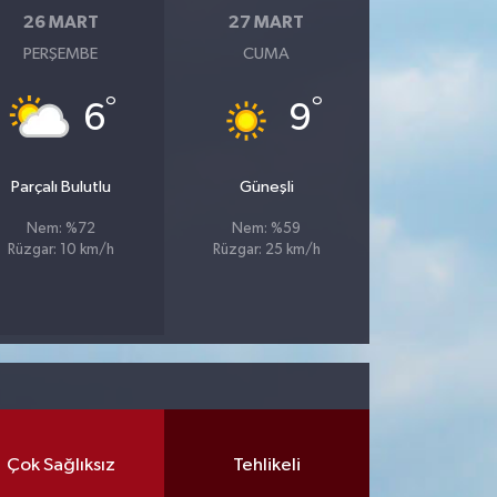
26 MART
27 MART
PERŞEMBE
CUMA
°
°
6
9
Parçalı Bulutlu
Güneşli
Nem: %72
Nem: %59
Rüzgar: 10 km/h
Rüzgar: 25 km/h
Çok Sağlıksız
Tehlikeli