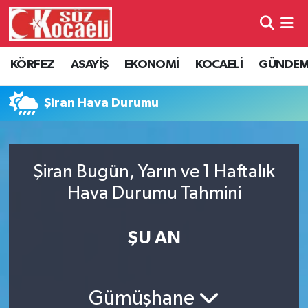
Kocaeli Nöbetçi Eczaneler
KÖRFEZ
ASAYİŞ
EKONOMİ
KOCAELİ
GÜNDE
Kocaeli Hava Durumu
Şiran Hava Durumu
Kocaeli Namaz Vakitleri
Kocaeli Trafik Yoğunluk Haritası
Şiran Bugün, Yarın ve 1 Haftalık
Hava Durumu Tahmini
Süper Lig Puan Durumu ve Fikstür
Tüm Manşetler
ŞU AN
Son Dakika Haberleri
Gümüşhane
Haber Arşivi