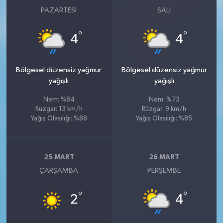
PAZARTESI
SALI
°
°
4
4
Bölgesel düzensiz yağmur
Bölgesel düzensiz yağmur
yağışlı
yağışlı
Nem: %84
Nem: %73
Rüzgar: 13 km/h
Rüzgar: 9 km/h
Yağış Olasılığı: %88
Yağış Olasılığı: %85
25 MART
26 MART
ÇARŞAMBA
PERŞEMBE
°
°
2
4