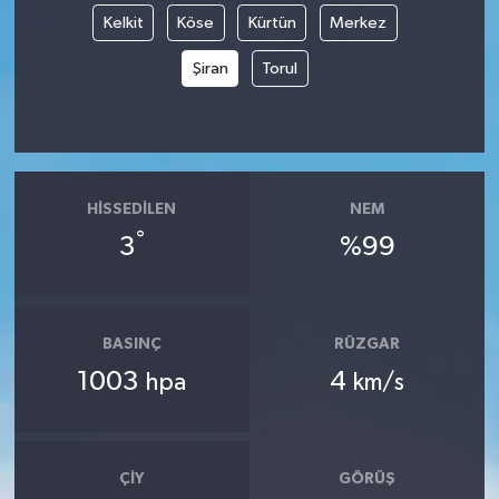
Kelkit
Köse
Kürtün
Merkez
Şiran
Torul
HISSEDILEN
NEM
°
3
%99
BASINÇ
RÜZGAR
1003
4
hpa
km/s
ÇIY
GÖRÜŞ