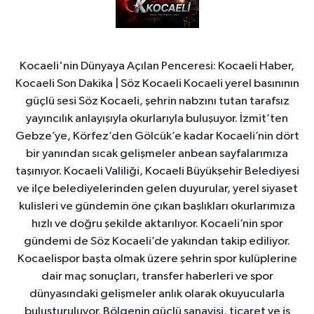
Kocaeli'nin Dünyaya Açılan Penceresi: Kocaeli Haber,
Kocaeli Son Dakika | Söz Kocaeli Kocaeli yerel basınının
güçlü sesi Söz Kocaeli, şehrin nabzını tutan tarafsız
yayıncılık anlayışıyla okurlarıyla buluşuyor. İzmit’ten
Gebze’ye, Körfez’den Gölcük’e kadar Kocaeli’nin dört
bir yanından sıcak gelişmeler anbean sayfalarımıza
taşınıyor. Kocaeli Valiliği, Kocaeli Büyükşehir Belediyesi
ve ilçe belediyelerinden gelen duyurular, yerel siyaset
kulisleri ve gündemin öne çıkan başlıkları okurlarımıza
hızlı ve doğru şekilde aktarılıyor. Kocaeli’nin spor
gündemi de Söz Kocaeli’de yakından takip ediliyor.
Kocaelispor başta olmak üzere şehrin spor kulüplerine
dair maç sonuçları, transfer haberleri ve spor
dünyasındaki gelişmeler anlık olarak okuyucularla
buluşturuluyor. Bölgenin güçlü sanayisi, ticaret ve iş