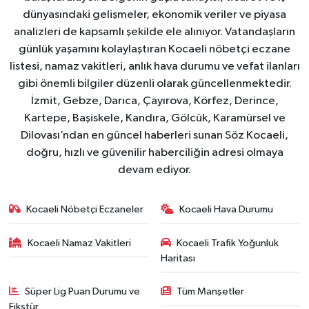
dünyasındaki gelişmeler, ekonomik veriler ve piyasa
analizleri de kapsamlı şekilde ele alınıyor. Vatandaşların
günlük yaşamını kolaylaştıran Kocaeli nöbetçi eczane
listesi, namaz vakitleri, anlık hava durumu ve vefat ilanları
gibi önemli bilgiler düzenli olarak güncellenmektedir.
İzmit, Gebze, Darıca, Çayırova, Körfez, Derince,
Kartepe, Başiskele, Kandıra, Gölcük, Karamürsel ve
Dilovası’ndan en güncel haberleri sunan Söz Kocaeli,
doğru, hızlı ve güvenilir haberciliğin adresi olmaya
devam ediyor.
Kocaeli Nöbetçi Eczaneler
Kocaeli Hava Durumu
Kocaeli Namaz Vakitleri
Kocaeli Trafik Yoğunluk
Haritası
Süper Lig Puan Durumu ve
Tüm Manşetler
Fikstür