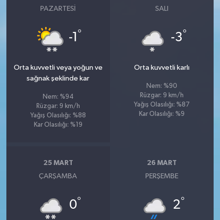
PAZARTESI
SALI
°
°
-1
-3
Orta kuvvetli veya yoğun ve
Orta kuvvetli karlı
sağnak şeklinde kar
Nem: %90
Rüzgar: 9 km/h
Nem: %94
Yağış Olasılığı: %87
Rüzgar: 9 km/h
Kar Olasılığı: %9
Yağış Olasılığı: %88
Kar Olasılığı: %19
25 MART
26 MART
ÇARŞAMBA
PERŞEMBE
°
°
0
2