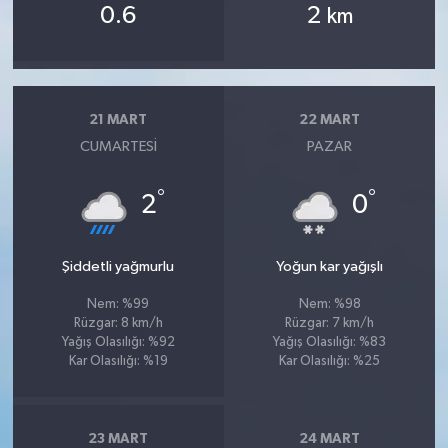
0.6
2
km
21 MART
22 MART
CUMARTESI
PAZAR
°
°
2
0
Şiddetli yağmurlu
Yoğun kar yağışlı
Nem: %99
Nem: %98
Rüzgar: 8 km/h
Rüzgar: 7 km/h
Yağış Olasılığı: %92
Yağış Olasılığı: %83
Kar Olasılığı: %19
Kar Olasılığı: %25
23 MART
24 MART