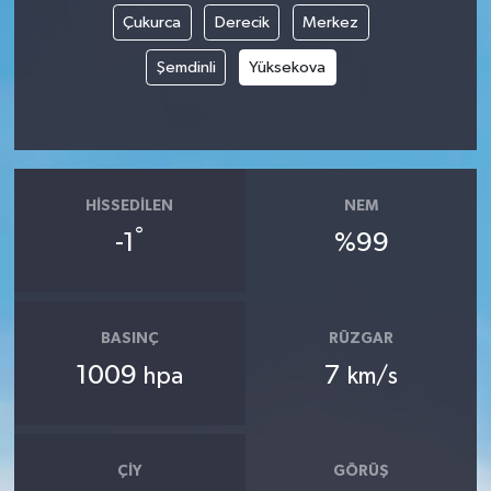
Çukurca
Derecik
Merkez
Şemdinli
Yüksekova
HISSEDILEN
NEM
°
-1
%99
BASINÇ
RÜZGAR
1009
7
hpa
km/s
ÇIY
GÖRÜŞ