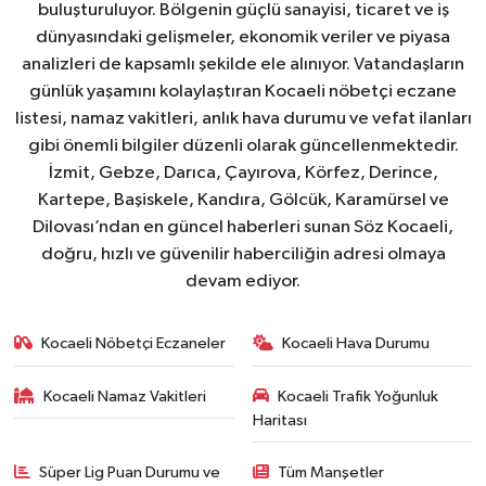
buluşturuluyor. Bölgenin güçlü sanayisi, ticaret ve iş
dünyasındaki gelişmeler, ekonomik veriler ve piyasa
analizleri de kapsamlı şekilde ele alınıyor. Vatandaşların
günlük yaşamını kolaylaştıran Kocaeli nöbetçi eczane
listesi, namaz vakitleri, anlık hava durumu ve vefat ilanları
gibi önemli bilgiler düzenli olarak güncellenmektedir.
İzmit, Gebze, Darıca, Çayırova, Körfez, Derince,
Kartepe, Başiskele, Kandıra, Gölcük, Karamürsel ve
Dilovası’ndan en güncel haberleri sunan Söz Kocaeli,
doğru, hızlı ve güvenilir haberciliğin adresi olmaya
devam ediyor.
Kocaeli Nöbetçi Eczaneler
Kocaeli Hava Durumu
Kocaeli Namaz Vakitleri
Kocaeli Trafik Yoğunluk
Haritası
Süper Lig Puan Durumu ve
Tüm Manşetler