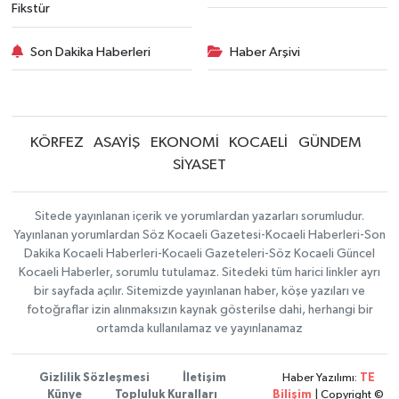
Fikstür
Son Dakika Haberleri
Haber Arşivi
KÖRFEZ
ASAYİŞ
EKONOMİ
KOCAELİ
GÜNDEM
SİYASET
Sitede yayınlanan içerik ve yorumlardan yazarları sorumludur.
Yayınlanan yorumlardan Söz Kocaeli Gazetesi-Kocaeli Haberleri-Son
Dakika Kocaeli Haberleri-Kocaeli Gazeteleri-Söz Kocaeli Güncel
Kocaeli Haberler, sorumlu tutulamaz. Sitedeki tüm harici linkler ayrı
bir sayfada açılır. Sitemizde yayınlanan haber, köşe yazıları ve
fotoğraflar izin alınmaksızın kaynak gösterilse dahi, herhangi bir
ortamda kullanılamaz ve yayınlanamaz
Gizlilik Sözleşmesi
İletişim
Haber Yazılımı:
TE
Künye
Topluluk Kuralları
Bilişim
| Copyright ©