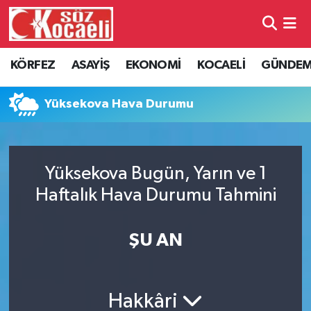
Kocaeli Nöbetçi Eczaneler
KÖRFEZ
ASAYİŞ
EKONOMİ
KOCAELİ
GÜNDE
Kocaeli Hava Durumu
Yüksekova Hava Durumu
Kocaeli Namaz Vakitleri
Kocaeli Trafik Yoğunluk Haritası
Yüksekova Bugün, Yarın ve 1
Haftalık Hava Durumu Tahmini
Süper Lig Puan Durumu ve Fikstür
Tüm Manşetler
ŞU AN
Son Dakika Haberleri
Hakkâri
Haber Arşivi