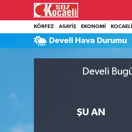
Kocaeli Nöbetçi Eczaneler
KÖRFEZ
ASAYİŞ
EKONOMİ
KOCAEL
Kocaeli Hava Durumu
Develi Hava Durumu
Kocaeli Namaz Vakitleri
Kocaeli Trafik Yoğunluk Haritası
Develi Bugü
Süper Lig Puan Durumu ve Fikstür
Tüm Manşetler
ŞU AN
Son Dakika Haberleri
Haber Arşivi