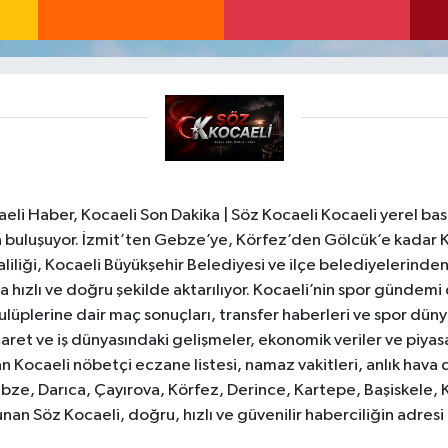
li Haber, Kocaeli Son Dakika | Söz Kocaeli Kocaeli yerel bası
ıyla buluşuyor. İzmit’ten Gebze’ye, Körfez’den Gölcük’e kadar 
liliği, Kocaeli Büyükşehir Belediyesi ve ilçe belediyelerinden 
 hızlı ve doğru şekilde aktarılıyor. Kocaeli’nin spor gündemi
lüplerine dair maç sonuçları, transfer haberleri ve spor düny
caret ve iş dünyasındaki gelişmeler, ekonomik veriler ve piyasa 
 Kocaeli nöbetçi eczane listesi, namaz vakitleri, anlık hava d
bze, Darıca, Çayırova, Körfez, Derince, Kartepe, Başiskele, 
unan Söz Kocaeli, doğru, hızlı ve güvenilir haberciliğin adres