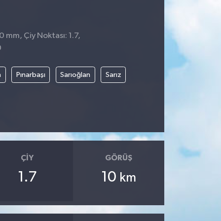
0 mm, Çiy Noktası: 1.7,
0
n
Pınarbaşı
Sarıoğlan
Sarız
ÇIY
GÖRÜŞ
1.7
10
km