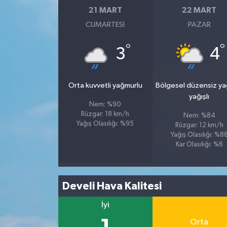
21 MART
22 MART
CUMARTESI
PAZAR
°
°
3
4
Orta kuvvetli yağmurlu
Bölgesel düzensiz y
yağışlı
Nem: %90
Rüzgar: 18 km/h
Nem: %84
Yağış Olasılığı: %95
Rüzgar: 12 km/h
Yağış Olasılığı: %8
Kar Olasılığı: %6
Develi Hava Kalitesi
İyi
Orta