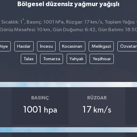
Bölgesel düzensiz yağmur yağışlı
°
ıcaklık: 1
, Basınç: 1001 hPa, Rüzgar: 17 km/s, Toplam Yağış: 
Görüş Mesafesi: 10 km, Gün Doğumu: 6:42, Gün Batımı: 18:5
hiye
Hacılar
İncesu
Kocasinan
Melikgazi
Özvata
Talas
Tomarza
Yahyalı
Yeşilhisar
BASINÇ
RÜZGAR
1001
17
hpa
km/s