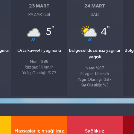
23 MART
24 MART
PAZARTESI
SALI
°
°
5
4
ağmur
Orta kuvvetli yağmurlu
Bölgesel düzensiz yağmur
Bölg
yağışlı
Nem: %88
Rüzgar: 10 km/h
Nem: %87
Yağış Olasılığı: %77
Rüzgar: 15 km/h
8
Yağış Olasılığı: %87
Kar Olasılığı: %3
Hassaslar için sağlıksız
Sağlıksız