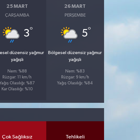
25 MART
26 MART
ÇARŞAMBA
PERŞEMBE
°
°
3
5
esel düzensiz yağmur
Bölgesel düzensiz yağmur
yağışlı
yağışlı
Nem: %88
Nem: %83
Rüzgar: 11 km/h
Rüzgar: 9 km/h
Yağış Olasılığı: %87
Yağış Olasılığı: %84
Kar Olasılığı: %10
Çok Sağlıksız
Tehlikeli