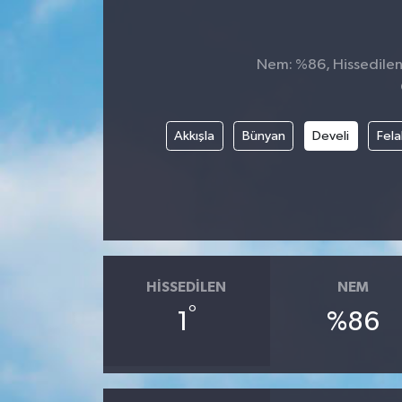
Nem: %86, Hissedilen S
Akkışla
Bünyan
Develi
Fela
HISSEDILEN
NEM
°
1
%86