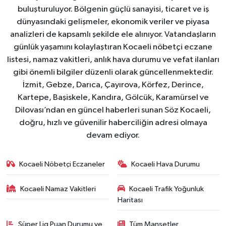
buluşturuluyor. Bölgenin güçlü sanayisi, ticaret ve iş
dünyasındaki gelişmeler, ekonomik veriler ve piyasa
analizleri de kapsamlı şekilde ele alınıyor. Vatandaşların
günlük yaşamını kolaylaştıran Kocaeli nöbetçi eczane
listesi, namaz vakitleri, anlık hava durumu ve vefat ilanları
gibi önemli bilgiler düzenli olarak güncellenmektedir.
İzmit, Gebze, Darıca, Çayırova, Körfez, Derince,
Kartepe, Başiskele, Kandıra, Gölcük, Karamürsel ve
Dilovası’ndan en güncel haberleri sunan Söz Kocaeli,
doğru, hızlı ve güvenilir haberciliğin adresi olmaya
devam ediyor.
Kocaeli Nöbetçi Eczaneler
Kocaeli Hava Durumu
Kocaeli Namaz Vakitleri
Kocaeli Trafik Yoğunluk
Haritası
Süper Lig Puan Durumu ve
Tüm Manşetler