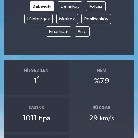
Babaeski
Demirköy
Kofçaz
Lüleburgaz
Merkez
Pehlivanköy
Pınarhisar
Vize
HISSEDILEN
NEM
°
1
%79
BASINÇ
RÜZGAR
1011
29
hpa
km/s