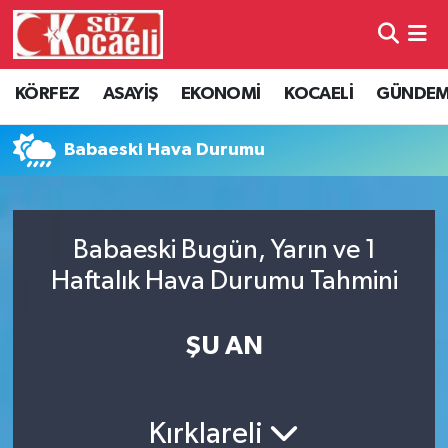
Kocaeli Nöbetçi Eczaneler
KÖRFEZ
ASAYİŞ
EKONOMİ
KOCAELİ
GÜNDE
Kocaeli Hava Durumu
Babaeski Hava Durumu
Kocaeli Namaz Vakitleri
Kocaeli Trafik Yoğunluk Haritası
Babaeski Bugün, Yarın ve 1
Haftalık Hava Durumu Tahmini
Süper Lig Puan Durumu ve Fikstür
Tüm Manşetler
ŞU AN
Son Dakika Haberleri
Kırklareli
Haber Arşivi