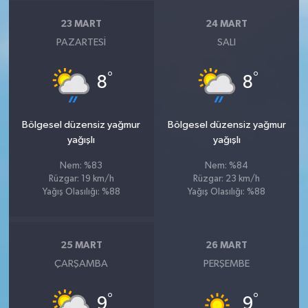
23 MART
24 MART
PAZARTESI
SALI
°
°
8
8
Bölgesel düzensiz yağmur
Bölgesel düzensiz yağmur
yağışlı
yağışlı
Nem: %83
Nem: %84
Rüzgar: 19 km/h
Rüzgar: 23 km/h
Yağış Olasılığı: %88
Yağış Olasılığı: %88
25 MART
26 MART
ÇARŞAMBA
PERŞEMBE
°
°
9
9