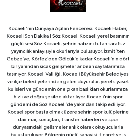
Kocaeli'nin Dünyaya Açılan Penceresi: Kocaeli Haber,
Kocaeli Son Dakika | Söz Kocaeli Kocaeli yerel basınının
güçlü sesi Söz Kocaeli, şehrin nabzını tutan tarafsız
yayıncılık anlayışıyla okurlarıyla buluşuyor. İzmit’ten
Gebze’ye, Körfez’den Gölcük’e kadar Kocaeli’nin dört
bir yanından sıcak gelişmeler anbean sayfalarımıza
taşınıyor. Kocaeli Valiliği, Kocaeli Büyükşehir Belediyesi
ve ilçe belediyelerinden gelen duyurular, yerel siyaset
kulisleri ve gündemin öne çıkan başlıkları okurlarımıza
hızlı ve doğru şekilde aktarılıyor. Kocaeli’nin spor
gündemi de Söz Kocaeli’de yakından takip ediliyor.
Kocaelispor başta olmak üzere şehrin spor kulüplerine
dair maç sonuçları, transfer haberleri ve spor
dünyasındaki gelişmeler anlık olarak okuyucularla
buluşturuluyor. Bölgenin güçlü sanayisi, ticaret ve iş