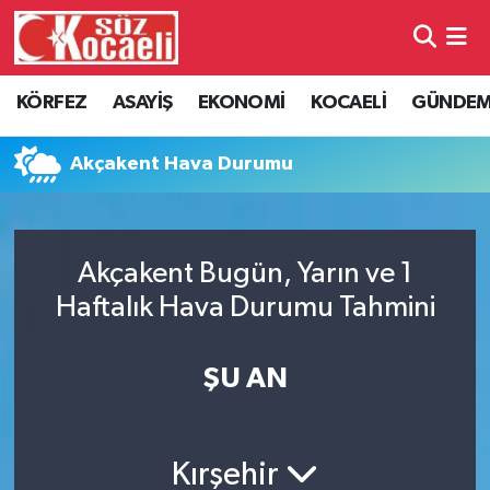
Kocaeli Nöbetçi Eczaneler
KÖRFEZ
ASAYİŞ
EKONOMİ
KOCAELİ
GÜNDE
Kocaeli Hava Durumu
Akçakent Hava Durumu
Kocaeli Namaz Vakitleri
Kocaeli Trafik Yoğunluk Haritası
Akçakent Bugün, Yarın ve 1
Haftalık Hava Durumu Tahmini
Süper Lig Puan Durumu ve Fikstür
Tüm Manşetler
ŞU AN
Son Dakika Haberleri
Kırşehir
Haber Arşivi