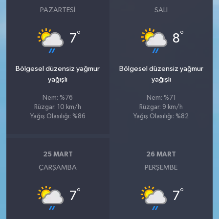
PAZARTESI
SALI
°
°
7
8
Bölgesel düzensiz yağmur
Bölgesel düzensiz yağmur
yağışlı
yağışlı
Nem: %76
Nem: %71
Rüzgar: 10 km/h
Rüzgar: 9 km/h
Yağış Olasılığı: %86
Yağış Olasılığı: %82
25 MART
26 MART
ÇARŞAMBA
PERŞEMBE
°
°
7
7