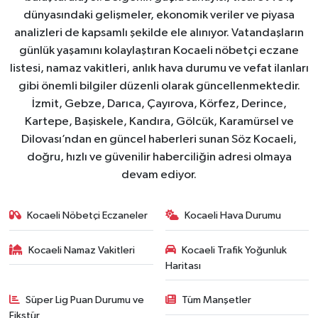
dünyasındaki gelişmeler, ekonomik veriler ve piyasa
analizleri de kapsamlı şekilde ele alınıyor. Vatandaşların
günlük yaşamını kolaylaştıran Kocaeli nöbetçi eczane
listesi, namaz vakitleri, anlık hava durumu ve vefat ilanları
gibi önemli bilgiler düzenli olarak güncellenmektedir.
İzmit, Gebze, Darıca, Çayırova, Körfez, Derince,
Kartepe, Başiskele, Kandıra, Gölcük, Karamürsel ve
Dilovası’ndan en güncel haberleri sunan Söz Kocaeli,
doğru, hızlı ve güvenilir haberciliğin adresi olmaya
devam ediyor.
Kocaeli Nöbetçi Eczaneler
Kocaeli Hava Durumu
Kocaeli Namaz Vakitleri
Kocaeli Trafik Yoğunluk
Haritası
Süper Lig Puan Durumu ve
Tüm Manşetler
Fikstür