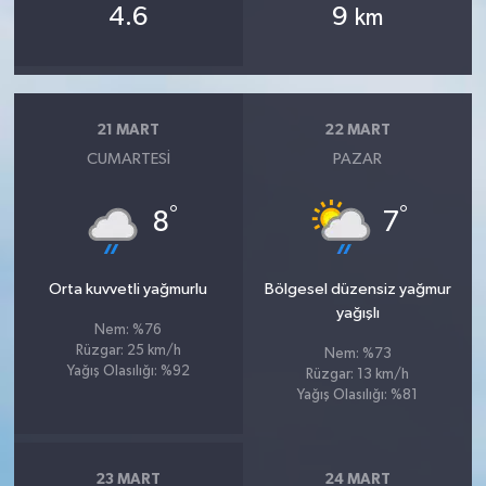
4.6
9
km
21 MART
22 MART
CUMARTESI
PAZAR
°
°
8
7
Orta kuvvetli yağmurlu
Bölgesel düzensiz yağmur
yağışlı
Nem: %76
Rüzgar: 25 km/h
Nem: %73
Yağış Olasılığı: %92
Rüzgar: 13 km/h
Yağış Olasılığı: %81
23 MART
24 MART