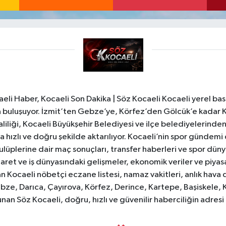
li Haber, Kocaeli Son Dakika | Söz Kocaeli Kocaeli yerel bası
ıyla buluşuyor. İzmit’ten Gebze’ye, Körfez’den Gölcük’e kadar 
liliği, Kocaeli Büyükşehir Belediyesi ve ilçe belediyelerinden 
 hızlı ve doğru şekilde aktarılıyor. Kocaeli’nin spor gündemi
lüplerine dair maç sonuçları, transfer haberleri ve spor düny
caret ve iş dünyasındaki gelişmeler, ekonomik veriler ve piyasa 
 Kocaeli nöbetçi eczane listesi, namaz vakitleri, anlık hava d
bze, Darıca, Çayırova, Körfez, Derince, Kartepe, Başiskele, 
unan Söz Kocaeli, doğru, hızlı ve güvenilir haberciliğin adres