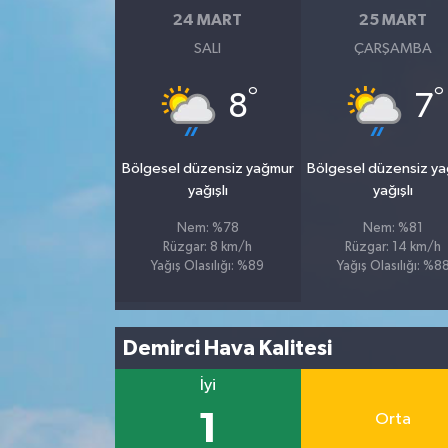
24 MART
25 MART
SALI
ÇARŞAMBA
°
°
8
7
Bölgesel düzensiz yağmur
Bölgesel düzensiz y
yağışlı
yağışlı
Nem: %78
Nem: %81
Rüzgar: 8 km/h
Rüzgar: 14 km/h
Yağış Olasılığı: %89
Yağış Olasılığı: %8
Demirci Hava Kalitesi
İyi
1
Orta