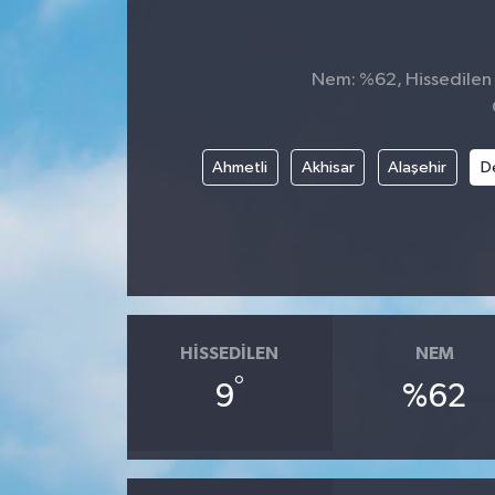
Nem: %62, Hissedilen S
Ahmetli
Akhisar
Alaşehir
D
HISSEDILEN
NEM
°
9
%62