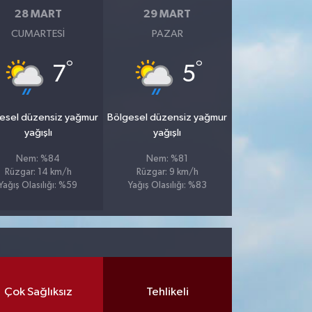
28 MART
29 MART
CUMARTESI
PAZAR
°
°
7
5
esel düzensiz yağmur
Bölgesel düzensiz yağmur
yağışlı
yağışlı
Nem: %84
Nem: %81
Rüzgar: 14 km/h
Rüzgar: 9 km/h
Yağış Olasılığı: %59
Yağış Olasılığı: %83
Çok Sağlıksız
Tehlikeli