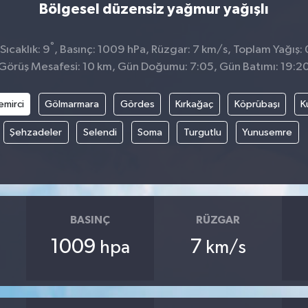
Bölgesel düzensiz yağmur yağışlı
°
ıcaklık: 9
, Basınç: 1009 hPa, Rüzgar: 7 km/s, Toplam Yağış: 
Görüş Mesafesi: 10 km, Gün Doğumu: 7:05, Gün Batımı: 19:2
emirci
Gölmarmara
Gördes
Kırkağaç
Köprübaşı
K
Şehzadeler
Selendi
Soma
Turgutlu
Yunusemre
BASINÇ
RÜZGAR
1009
7
hpa
km/s