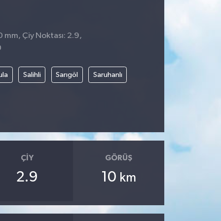
0 mm, Çiy Noktası: 2.9,
0
ula
Salihli
Sarıgöl
Saruhanlı
ÇIY
GÖRÜŞ
2.9
10
km