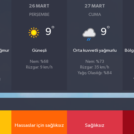
26 MART
27 MART
PERŞEMBE
CUMA
°
°
9
9
ağmur
Güneşli
Orta kuvvetli yağmurlu
Bölg
Nem: %68
Nem: %73
Rüzgar: 9 km/h
Rüzgar: 35 km/h
Yağış Olasılığı: %84
8
Hassaslar için sağlıksız
Sağlıksız