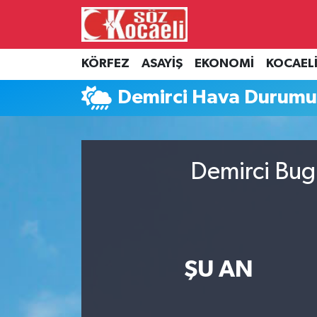
Kocaeli Nöbetçi Eczaneler
KÖRFEZ
ASAYİŞ
EKONOMİ
KOCAEL
Kocaeli Hava Durumu
Demirci Hava Durum
Kocaeli Namaz Vakitleri
Kocaeli Trafik Yoğunluk Haritası
Demirci Bugü
Süper Lig Puan Durumu ve Fikstür
Tüm Manşetler
ŞU AN
Son Dakika Haberleri
Haber Arşivi