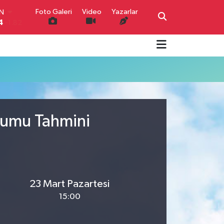
Foto Galeri
Video
Yazarlar
IN
4
-1.82
R
0
0.02
O
0
0.19
İN
0
0.18
IN
000
0.19
urumu Tahmini
00
,00
0
23 Mart Pazartesi
15:00