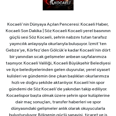
Kocaeli'nin Dünyaya Açılan Penceresi: Kocaeli Haber,
Kocaeli Son Dakika | Söz Kocaeli Kocaeli yerel basınının
güçlü sesi Söz Kocaeli, şehrin nabzını tutan tarafsız
yayıncılık anlayışıyla okurlarıyla buluşuyor. İzmit’ten
Gebze’ye, Körfez’den Gölcük’e kadar Kocaeli’nin dört
bir yanından sıcak gelişmeler anbean sayfalarımıza
taşınıyor. Kocaeli Valiliği, Kocaeli Büyükşehir Belediyesi
ve ilçe belediyelerinden gelen duyurular, yerel siyaset
kulisleri ve gündemin öne çıkan başlıkları okurlarımıza
hızlı ve doğru şekilde aktarılıyor. Kocaeli’nin spor
gündemi de Söz Kocaeli’de yakından takip ediliyor.
Kocaelispor başta olmak üzere şehrin spor kulüplerine
dair maç sonuçları, transfer haberleri ve spor
dünyasındaki gelişmeler anlık olarak okuyucularla
buluşturuluyor. Bölgenin güçlü sanayisi, ticaret ve iş