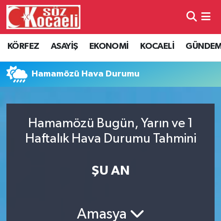
Kocaeli Nöbetçi Eczaneler
KÖRFEZ
ASAYİŞ
EKONOMİ
KOCAELİ
GÜNDE
Kocaeli Hava Durumu
Hamamözü Hava Durumu
Kocaeli Namaz Vakitleri
Kocaeli Trafik Yoğunluk Haritası
Hamamözü Bugün, Yarın ve 1
Haftalık Hava Durumu Tahmini
Süper Lig Puan Durumu ve Fikstür
Tüm Manşetler
ŞU AN
Son Dakika Haberleri
Amasya
Haber Arşivi