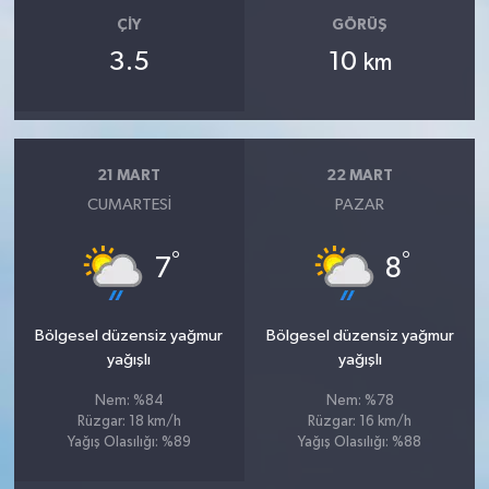
ÇIY
GÖRÜŞ
3.5
10
km
21 MART
22 MART
CUMARTESI
PAZAR
°
°
7
8
Bölgesel düzensiz yağmur
Bölgesel düzensiz yağmur
yağışlı
yağışlı
Nem: %84
Nem: %78
Rüzgar: 18 km/h
Rüzgar: 16 km/h
Yağış Olasılığı: %89
Yağış Olasılığı: %88