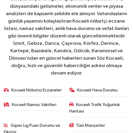
dünyasındaki gelişmeler, ekonomik veriler ve piyasa
analizleri de kapsamlı şekilde ele alınıyor. Vatandaşların
günlük yaşamını kolaylaştıran Kocaeli nöbetçi eczane
listesi, namaz vakitleri, anlık hava durumu ve vefat ilanları
gibi önemli bilgiler düzenli olarak güncellenmektedir.
İzmit, Gebze, Darıca, Çayırova, Körfez, Derince,
Kartepe, Başiskele, Kandıra, Gölcük, Karamürsel ve
Dilovası’ndan en güncel haberleri sunan Söz Kocaeli,
doğru, hızlı ve güvenilir haberciliğin adresi olmaya
devam ediyor.
Kocaeli Nöbetçi Eczaneler
Kocaeli Hava Durumu
Kocaeli Namaz Vakitleri
Kocaeli Trafik Yoğunluk
Haritası
Süper Lig Puan Durumu ve
Tüm Manşetler
Fikstür