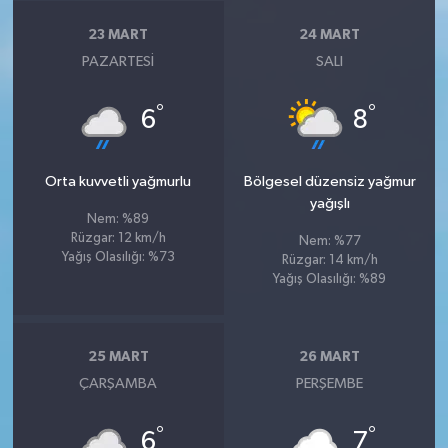
23 MART
24 MART
PAZARTESI
SALI
°
°
6
8
Orta kuvvetli yağmurlu
Bölgesel düzensiz yağmur
yağışlı
Nem: %89
Rüzgar: 12 km/h
Nem: %77
Yağış Olasılığı: %73
Rüzgar: 14 km/h
Yağış Olasılığı: %89
25 MART
26 MART
ÇARŞAMBA
PERŞEMBE
°
°
6
7