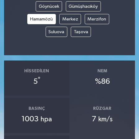
Göynücek
Gümüşhacıköy
Hamamözü
Merkez
Merzifon
Suluova
Taşova
HISSEDILEN
NEM
°
5
%86
BASINÇ
RÜZGAR
1003
7
hpa
km/s